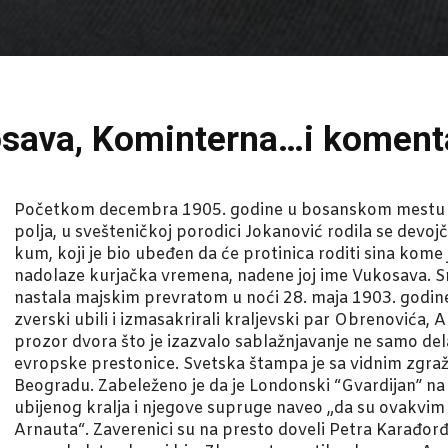
osava, Kominterna…i koment
Početkom decembra 1905. godine u bosanskom mestu 
polja, u svešteničkoj porodici Jokanović rodila se devojč
kum, koji je bio ubeđen da će protinica roditi sina kom
nadolaze kurjačka vremena, nadene joj ime Vukosava. Srb
nastala majskim prevratom u noći 28. maja 1903. godine u
zverski ubili i izmasakrirali kraljevski par Obrenovića, A
prozor dvora što je izazvalo sablažnjavanje ne samo del
evropske prestonice. Svetska štampa je sa vidnim zgra
Beogradu. Zabeleženo je da je Londonski “Gvardijan” na 
ubijenog kralja i njegove supruge naveo „da su ovakvim
Arnauta“. Zaverenici su na presto doveli Petra Karađorđe