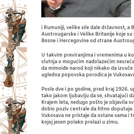
i Rumuniji, velike sile dale državnost,
Austrougarske i Velike Britanije koje su
Bosne i Hercegovine od strane Austrou
U takvim previranjima i vremenima u koj
slutnja o mogućim nadolazećim nesrećam
da mimoiđe narod koji nikako da izvuče
ugledna popovska porodica je Vukosavu p
Posle dve i po godine, pred kraj 1926. 
tako jakom ljubavlju da se, shvatajući 
Krajem leta, nedugo pošto je objavila s
dobio poziv centrale da hitno doputuje. 
Vukosava ne pristaje da ostane sama i t
kojoj jesen polako prelazi u zimu.