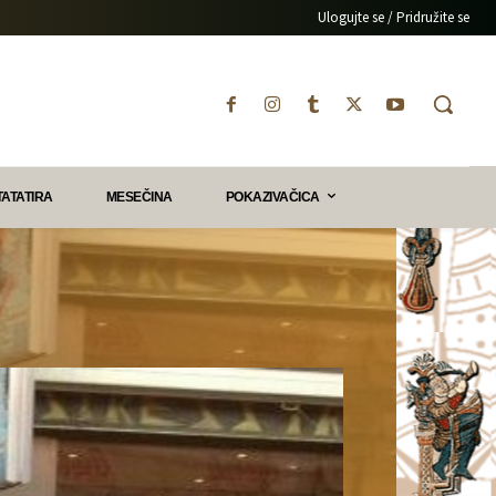
Ulogujte se / Pridružite se
TATATIRA
MESEČINA
POKAZIVAČICA