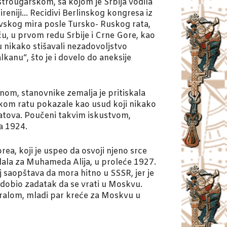
strougarskom, sa kojom je Srbija vodila
mireniji… Recidivi Berlinskog kongresa iz
anovskog mira posle Tursko- Ruskog rata,
 u prvom redu Srbije i Crne Gore, kao
u nikako stišavali nezadovoljstvo
kanu“, što je i dovelo do aneksije
nom, stanovnike zemalja je pritiskala
kom ratu pokazale kao usud koji nikako
atova. Poučeni takvim iskustvom,
a 1924.
ea, koji je uspeo da osvoji njeno srce
udala za Muhameda Alija, u proleće 1927.
 saopštava da mora hitno u SSSR, jer je
e dobio zadatak da se vrati u Moskvu.
ntralom, mladi par kreće za Moskvu u