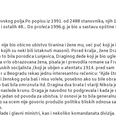
vskog polja.Po popisu iz 1991. od 2488 stanovnika, njih 1
 i ostalih 48… Do proleća 1996.g. je bio u sastavu opštine I
t nije bio obicno ubistvo tiranina i žene mu, već puč koji 
od kojih su neki bili istaknuti masoni). Pored kralja , žene 
er je to bila porodica Lunjevica, Draginog dede koji je bio 
la vrlo obrazovana žena, pisala je i prevodila romane sa Fr
kih socijalista ,(koji je ubijen u atentatu 1914. pred sam
u Beogradu rekao jednu interesantnu rečenicu: “Ajde što 
ti ženskog pola baš i nisu volele, posebno ako su bile obraz
 baš bila omrznuta itd. Dragina dva brata ( stariji Nikola j
a naslede krunu. Draga je navodno to podgrevala i kada je
io jedan od povoda za ubistva. U osnovi je to bila general
a što sa ocem nije govorio produžio politiku bliskih odnos
e.
e i glavni ministri, kao i nekoliko komandanata divizija. D