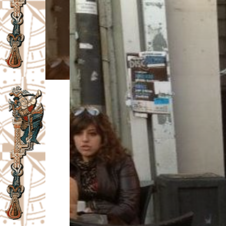
I
V
A
Č