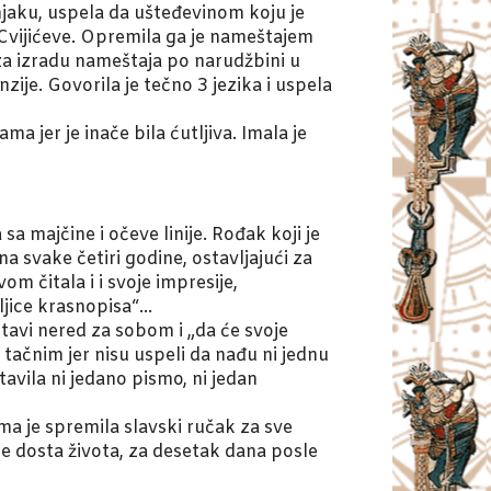
njaku, uspela da ušteđevinom koju je
 Cvijićeve. Opremila ga je nameštajem
r za izradu nameštaja po narudžbini u
je. Govorila je tečno 3 jezika i uspela
ma jer je inače bila ćutljiva. Imala je
sa majčine i očeve linije. Rođak koji je
a svake četiri godine, ostavljajući za
m čitala i i svoje impresije,
ljice krasnopisa“…
ostavi nered za sobom i „da će svoje
tačnim jer nisu uspeli da nađu ni jednu
avila ni jedano pismo, ni jedan
ma je spremila slavski ručak za sve
 je dosta života, za desetak dana posle