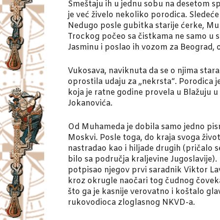
Smeštaju ih u jednu sobu na desetom sp
je već živelo nekoliko porodica. Sledeće
Nedugo posle gubitka starije ćerke, Muha
Trockog počeo sa čistkama ne samo u s
Jasminu i poslao ih vozom za Beograd, o
Vukosava, naviknuta da se o njima stara 
oprostila udaju za „nekrsta“. Porodica 
koja je ratne godine provela u Blažuju 
Jokanovića.
Od Muhameda je dobila samo jedno pismo ko
Moskvi. Posle toga, do kraja svoga života
nastradao kao i hiljade drugih (pričalo 
bilo sa područja kraljevine Jugoslavije). 
potpisao njegov prvi saradnik Viktor Lav
kroz okrugle naočari tog čudnog čoveka,
što ga je kasnije verovatno i koštalo g
rukovodioca zloglasnog NKVD-a.