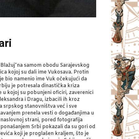
ari
Blažuj*na samom obodu Sarajevskog
ica kojoj su dali ime Vukosava. Protin
e je bio namenio ime Vuk očekujući da
iju je potresala dinastička kriza
 kojoj su pobunjeni oficiri, zaverenici
leksandra i Dragu, izbacili ih kroz
a srpskog stanovništva već i sve
žavanjem prenela vesti o događanjima u
naslovnoj strani, pored fotografija
 ponašanjem Srbi pokazali da su gori od
vića koji je proglašen kraljem, što je