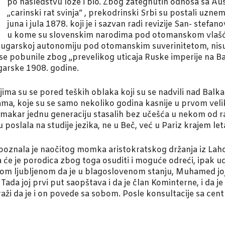
po nasledstvu loze i bio. Zbog zategnutih odnosa sa Au
„carinski rat svinja“ , prekodrinski Srbi su postali uzne
juna i jula 1878. koji je i sazvan radi revizije San- stef
u kome su slovenskim narodima pod otomanskom vlašću,
 a Bugarskoj autonomiju pod otomanskim suverinitetom, nis
 se pobunile zbog „prevelikog uticaja Ruske imperije na Bal
garske 1908. godine.
ima su se pored teških oblaka koji su se nadvili nad Balka
a, koje su se samo nekoliko godina kasnije u prvom veli
 makar jednu generaciju stasalih bez učešća u nekom od r
oslala na studije jezika, ne u Beč, već u Pariz krajem let
upoznala je naočitog momka aristokratskog držanja iz Lahor
da će je porodica zbog toga osuditi i moguće odreći, ipak 
vom ljubljenom da je u blagoslovenom stanju, Muhamed joj
Tada joj prvi put saopštava i da je član Kominterne, i da j
raži da je i on povede sa sobom. Posle konsultacije sa ce