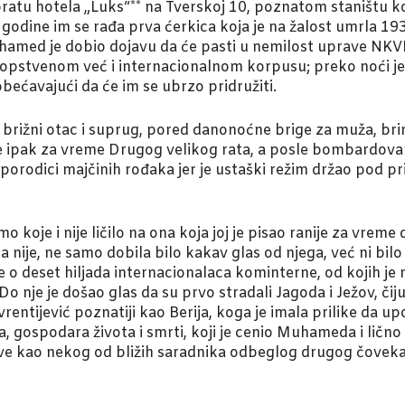
ratu hotela „Luks“** na Tverskoj 10, poznatom staništu k
 godine im se rađa prva ćerkica koja je na žalost umrla 19
med je dobio dojavu da će pasti u nemilost uprave NKVD***
opstvenom već i internacionalnom korpusu; preko noći je
bećavajući da će im se ubrzo pridružiti.
brižni otac i suprug, pored danonoćne brige za muža, brin
je ipak za vreme Drugog velikog rata, a posle bombardova
u porodici majčinih rođaka jer je ustaški režim držao po
je i nije ličilo na ona koja joj je pisao ranije za vreme d
 nije, ne samo dobila bilo kakav glas od njega, već ni bilo k
se o deset hiljada internacionalaca kominterne, od kojih je
Do nje je došao glas da su prvo stradali Jagoda i Ježov, čij
rentijević poznatiji kao Berija, koga je imala prilike da 
 gospodara života i smrti, koji je cenio Muhameda i lično
lave kao nekog od bližih saradnika odbeglog drugog čoveka 