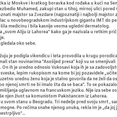
atka iz Moskve i kratkog boravka kod rođaka u kući na Se
bezbedio Muhamed, zakupi stan u tihoj, mirnoj ulici pored
o poznati majstor sa Zvezdare (najpoznatiji i najbolji majsto
ilac u novobeogradskom industrijskom gigantu IMT do penzi
ršila medicinu i bila kasnije veoma ugledni dermatolog.
a „svom Aliju iz Lahorea“ kako ga je nazivala u retkim priča
je.
i gledala oko sebe.
žuju je podigla vikendicu i leta provodila u krugu porodica 
li stan novinarima “Asošijed presa” koji su se smenjivali n
On ih je uredno odnosio Vukosavi koja ih je sa zadovoljstvo
u sveske, lepim rukopisom na kome bi joj pozavidele „učite
izuzetno urednu ženu koja je stalno govorila da ne želi da 
 njenoj smrti ne bi imalo šta da se baca“. To se pokazalo 
zmišljanja uglavnom na francuskom jeziku. Nije iza sebe ost
še njen život sa komunistom Pakistancem iz Lahorea.
u svom stanu u Beogradu. Tri nedelje pred svoju smrt , sa
 pomogne. Po rečima snahe njenog unuka, rekla im je „da joj
 nestrpljivo“…