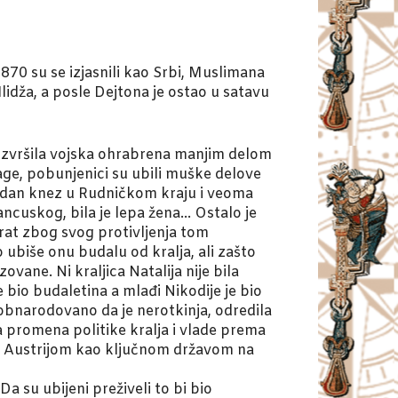
870 su se izjasnili kao Srbi, Muslimana
lidža, a posle Dejtona je ostao u satavu
je izvršila vojska ohrabrena manjim delom
Drage, pobunjenici su ubili muške delove
ugledan knez u Rudničkom kraju i veoma
ancuskog, bila je lepa žena… Ostalo je
 rat zbog svog protivljenja tom
ubiše onu budalu od kralja, ali zašto
ovane. Ni kraljica Natalija nije bila
e bio budaletina a mlađi Nikodije je bio
 obnarodovano da je nerotkinja, odredila
na promena politike kralja i vlade prema
a sa Austrijom kao ključnom državom na
a su ubijeni preživeli to bi bio