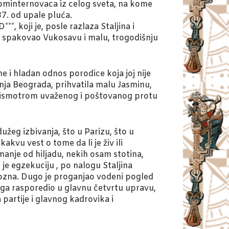
ominternovaca iz celog sveta, na kome
37. od upale pluća.
, koji je, posle razlaza Staljina i
 spakovao Vukosavu i malu, trogodišnju
e i hladan odnos porodice koja joj nije
nja Beograda, prihvatila malu Jasminu,
d prismotrom uvaženog i poštovanog protu
užeg izbivanja, što u Parizu, što u
akvu vest o tome da li je živ ili
 manje od hiljadu, nekih osam stotina,
u je egzekuciju , po nalogu Staljina
upozna. Dugo je proganjao vodeni pogled
 ga rasporedio u glavnu četvrtu upravu,
partije i glavnog kadrovika i