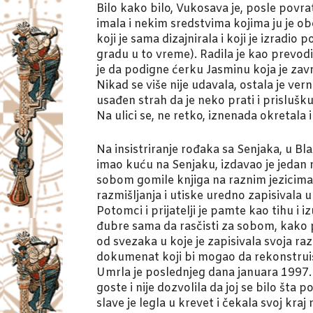
Bilo kako bilo, Vukosava je, posle povr
imala i nekim sredstvima kojima ju je o
koji je sama dizajnirala i koji je izradi
gradu u to vreme). Radila je kao prevod
je da podigne ćerku Jasminu koja je zav
Nikad se više nije udavala, ostala je vern
usađen strah da je neko prati i prislušku
Na ulici se, ne retko, iznenada okretala 
Na insistriranje rođaka sa Senjaka, u Bla
imao kuću na Senjaku, izdavao je jedan ma
sobom gomile knjiga na raznim jezicima. 
razmišljanja i utiske uredno zapisivala 
Potomci i prijatelji je pamte kao tihu i 
đubre sama da rasčisti za sobom, kako po
od svezaka u koje je zapisivala svoja ra
dokumenat koji bi mogao da rekonstrui
Umrla je poslednjeg dana januara 1997. 
goste i nije dozvolila da joj se bilo šta
slave je legla u krevet i čekala svoj kraj