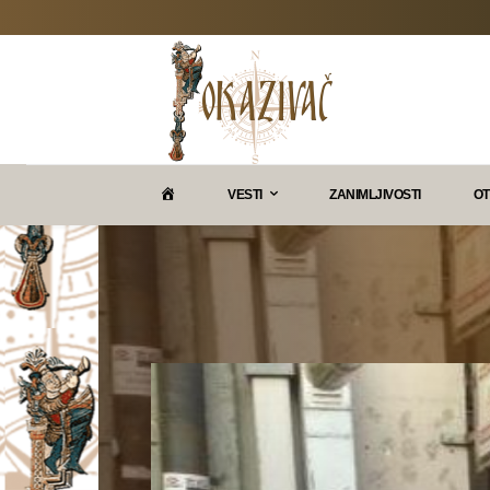
P
VESTI
ZANIMLJIVOSTI
OT
O
K
A
Z