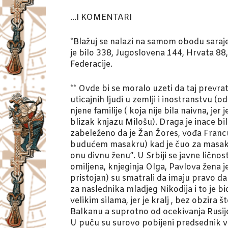
…I KOMENTARI
*Blažuj se nalazi na samom obodu saraje
je bilo 338, Jugoslovena 144, Hrvata 88,
Federacije.
** Ovde bi se moralo uzeti da taj prevra
uticajnih ljudi u zemlji i inostranstvu (
njene familije ( koja nije bila naivna, j
blizak knjazu Milošu). Draga je inace bi
zabeleženo da je Žan Žores, vođa Francus
budućem masakru) kad je čuo za masakr 
onu divnu ženu”. U Srbiji se javne ličnos
omiljena, knjeginja Olga, Pavlova žena je
pristojan) su smatrali da imaju pravo d
za naslednika mladjeg Nikodija i to je b
velikim silama, jer je kralj , bez obzir
Balkanu a suprotno od ocekivanja Rusij
U puču su surovo pobijeni predsednik vlad