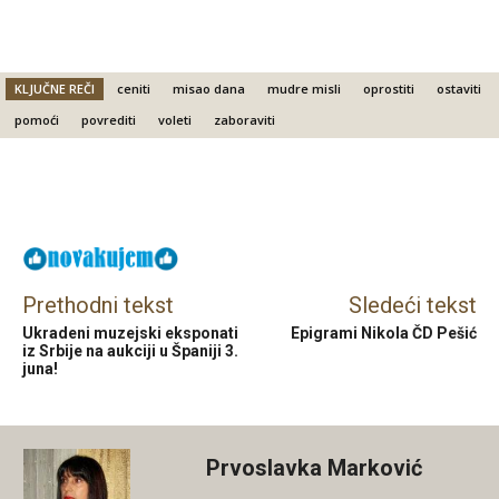
KLJUČNE REČI
ceniti
misao dana
mudre misli
oprostiti
ostaviti
pomoći
povrediti
voleti
zaboraviti
Facebook
X
Email
Prethodni tekst
Sledeći tekst
Ukradeni muzejski eksponati
Epigrami Nikola ČD Pešić
iz Srbije na aukciji u Španiji 3.
juna!
Prvoslavka Marković