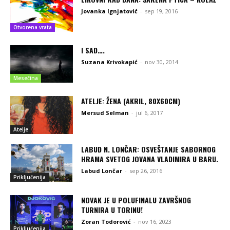
Jovanka Ignjatović
-
sep 19, 2016
Otvorena vrata
I SAD….
Suzana Krivokapić
-
nov 30, 2014
Mesečina
ATELJE: ŽENA (AKRIL, 80X60CM)
Mersud Selman
-
jul 6, 2017
Atelje
LABUD N. LONČAR: OSVEŠTANJE SABORNOG
HRAMA SVETOG JOVANA VLADIMIRA U BARU.
Labud Lončar
-
sep 26, 2016
Priključenija
NOVAK JE U POLUFINALU ZAVRŠNOG
TURNIRA U TORINU!
Zoran Todorović
-
nov 16, 2023
Priključenija