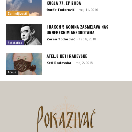
KUGLA 77. EPIZODA
Đorđe Todorović
-
maj 11, 2016
Zanimljivosti
I NAKON 5 GODINA ZASMEJAVA NAS
URNEBESNIM ANEGDOTAMA
Zoran Todorović
-
feb 8, 2018
Satatatira
ATELJE KETI RADEVSKE
Keti Radevska
-
maj 2, 2018
Atelje