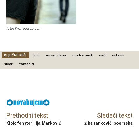
foto: linzhouweb.com
KLJUČNE REČI
ljudi
misao dana
mudre misli
naći
ostaviti
stvar
zameniti
Facebook
X
Email
Prethodni tekst
Sledeći tekst
Kibic fenster Ilija Marković
žika ranković: boemska