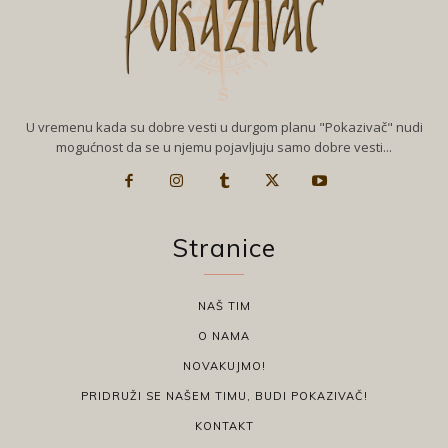
U vremenu kada su dobre vesti u durgom planu "Pokazivač" nudi
mogućnost da se u njemu pojavljuju samo dobre vesti...
Stranice
NAŠ TIM
O NAMA
NOVAKUJMO!
PRIDRUŽI SE NAŠEM TIMU, BUDI POKAZIVAČ!
KONTAKT