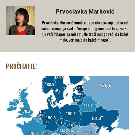
Prvoslavka Marković
Prvoslavka Marković smatra da je obrazovanje jedan od
načina menjanja sveta. Veruje u magičnu moć brojeva.Za
nju važi Pitagorina misao: „Ne troši mnogo reči da kažeš
malo, već malo da kažeš mnogo“.
PROČITAJTE!