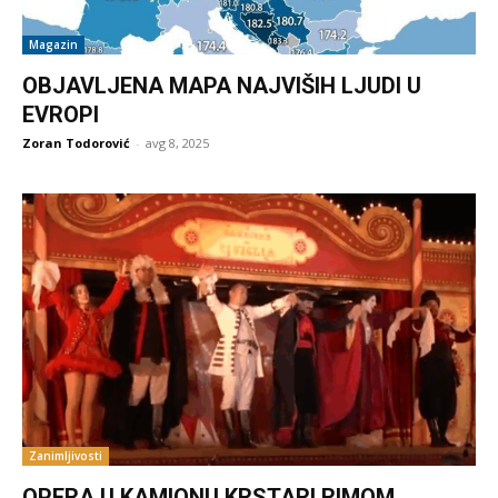
Magazin
OBJAVLJENA MAPA NAJVIŠIH LJUDI U
EVROPI
Zoran Todorović
-
avg 8, 2025
Zanimljivosti
OPERA U KAMIONU KRSTARI RIMOM