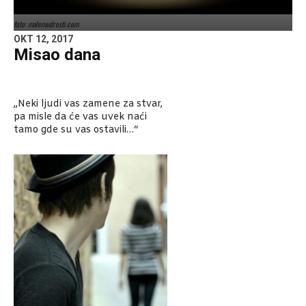
foto: malemudrosti.com
OKT 12, 2017
Misao dana
„Neki ljudi vas zamene za stvar,
pa misle da će vas uvek naći
tamo gde su vas ostavili…“