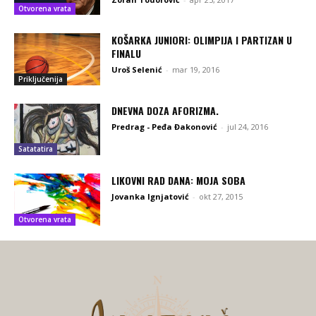
Otvorena vrata
KOŠARKA JUNIORI: OLIMPIJA I PARTIZAN U
FINALU
Uroš Selenić
-
mar 19, 2016
Priključenija
DNEVNA DOZA AFORIZMA.
Predrag - Peđa Đakonović
-
jul 24, 2016
Satatatira
LIKOVNI RAD DANA: MOJA SOBA
Jovanka Ignjatović
-
okt 27, 2015
Otvorena vrata