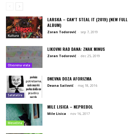
LARSKA – CAN’T STEAL IT (2019) (NEW FULL
ALBUM)
Zoran Todorović
-
sep 7, 2019
Kultura
LIKOVNI RAD DANA: ZNAK MINUS
Zoran Todorović
-
dec 25, 2019
Otvorena vrata
DNEVNA DOZA AFORIZMA
Deana Sailović
-
maj 18, 2016
Satatatira
MILE LISICA – NEPREBOL
Mile Lisica
-
nov 16, 2017
Mesečina