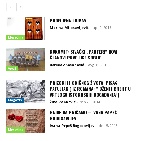
PODELJENA LJUBAV
Marina Milosavljević
-
apr 9, 2016
Mesečina
RUKOMET: SIVAČKI „PANTERI“ NOVI
ČLANOVI PRVE LIGE SRBIJE
Borislav Kosanović
-
avg 31, 2016
Vesti
PRIZORI IZ OBIČNOG ŽIVOTA: PISAC
PATULJAK ( IZ ROMANA: “ DŽENI I BREHT U
VRTLOGU ISTORIJSKIH DOGAĐANJA“)
Magazin
Žika Ranković
-
sep 21, 2014
HAJDE DA PRIČAMO – IVANA PAPEŠ
BOGOSAVLJEV
Ivana Pepeš Bogosavljev
-
dec 5, 2015
Mesečina