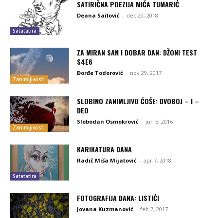
SATIRIČNA POEZIJA MIĆA TUMARIĆ
Deana Sailović
-
dec 20, 2018
Satatatira
ZA MIRAN SAN I DOBAR DAN: DŽONI TEST
S4E6
Đorđe Todorović
-
nov 29, 2017
Zanimljivosti
SLOBINO ZANIMLJIVO ĆOŠE: DVOBOJ – I –
DEO
Slobodan Osmokrović
-
jun 5, 2016
Zanimljivosti
KARIKATURA DANA
Radič Miša Mijatović
-
apr 7, 2018
Satatatira
FOTOGRAFIJA DANA: LISTIĆI
Jovana Kuzmanović
-
feb 7, 2017