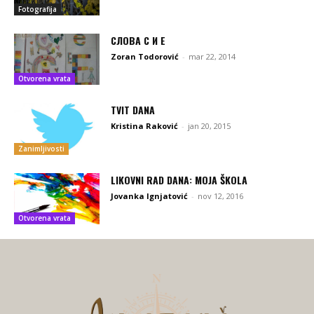
Fotografija
СЛОВА С И Е
Zoran Todorović
-
mar 22, 2014
Otvorena vrata
TVIT DANA
Kristina Raković
-
jan 20, 2015
Zanimljivosti
LIKOVNI RAD DANA: MOJA ŠKOLA
Jovanka Ignjatović
-
nov 12, 2016
Otvorena vrata