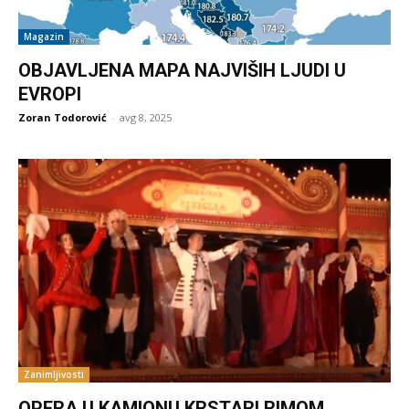
Magazin
OBJAVLJENA MAPA NAJVIŠIH LJUDI U
EVROPI
Zoran Todorović
-
avg 8, 2025
Zanimljivosti
OPERA U KAMIONU KRSTARI RIMOM