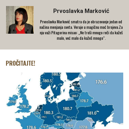
Prvoslavka Marković
Prvoslavka Marković smatra da je obrazovanje jedan od
načina menjanja sveta. Veruje u magičnu moć brojeva.Za
nju važi Pitagorina misao: „Ne troši mnogo reči da kažeš
malo, već malo da kažeš mnogo“.
PROČITAJTE!