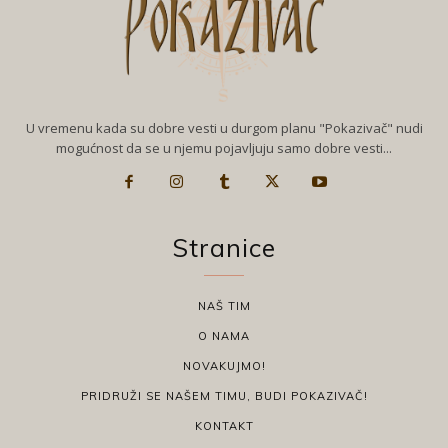
U vremenu kada su dobre vesti u durgom planu "Pokazivač" nudi
mogućnost da se u njemu pojavljuju samo dobre vesti...
Stranice
NAŠ TIM
O NAMA
NOVAKUJMO!
PRIDRUŽI SE NAŠEM TIMU, BUDI POKAZIVAČ!
KONTAKT