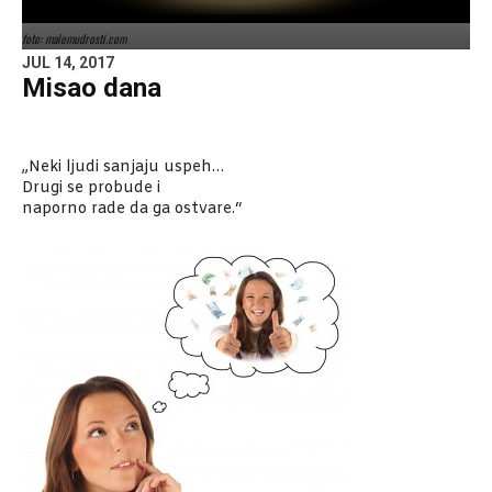
foto: malemudrosti.com
JUL 14, 2017
Misao dana
„Neki ljudi sanjaju uspeh…
Drugi se probude i
naporno rade da ga ostvare.“