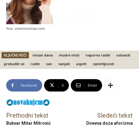
foto: sharimolchan.com
KLJUČNE REČI
misao dana
mudre misli
naporno raditi
ostvariti
probuditi se
raditi
san
sanjati
uspeh
zanimljivosti
Facebook
X
Email
Prethodni tekst
Sledeći tekst
Bukvar Mitar Mitrović
Dnevna doza aforizma