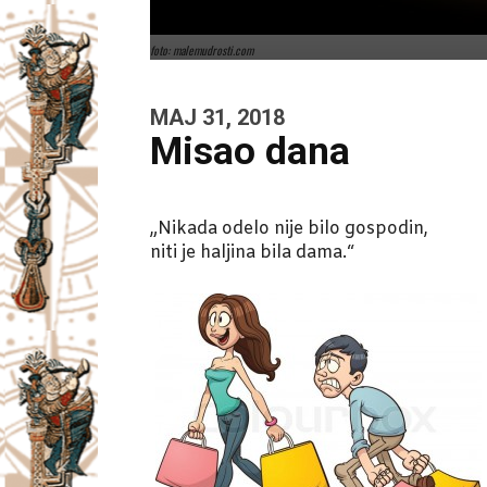
foto: malemudrosti.com
MAJ 31, 2018
Misao dana
„Nikada odelo nije bilo gospodin,
niti je haljina bila dama.“