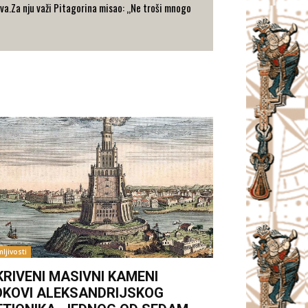
va.Za nju važi Pitagorina misao: „Ne troši mnogo
ljivosti
KRIVENI MASIVNI KAMENI
OKOVI ALEKSANDRIJSKOG