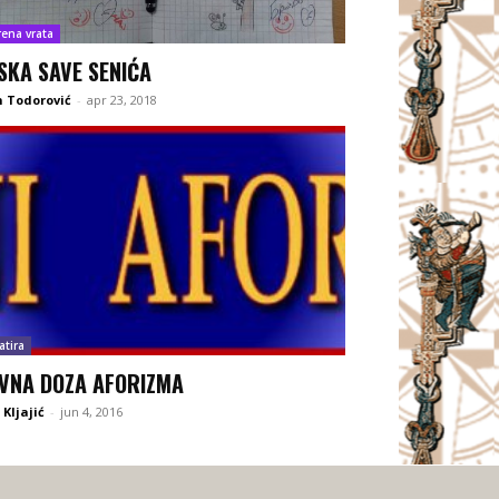
rena vrata
SKA SAVE SENIĆA
 Todorović
-
apr 23, 2018
atira
VNA DOZA AFORIZMA
Kljajić
-
jun 4, 2016