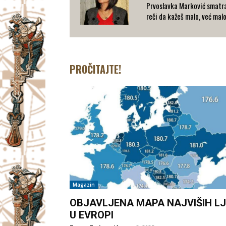
Prvoslavka Marković smatra
reči da kažeš malo, već mal
PROČITAJTE!
Magazin
OBJAVLJENA MAPA NAJVIŠIH LJ
U EVROPI