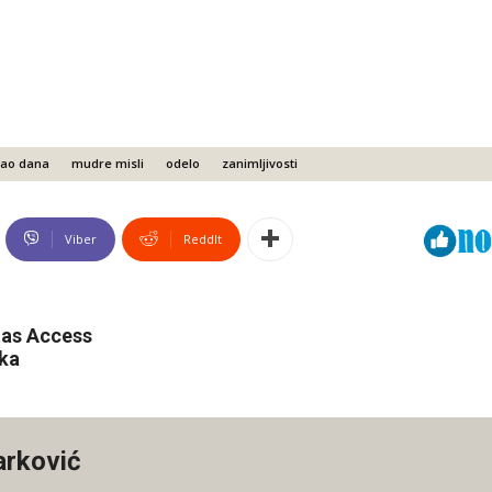
ao dana
mudre misli
odelo
zanimljivosti
Viber
ReddIt
tas Access
aka
arković