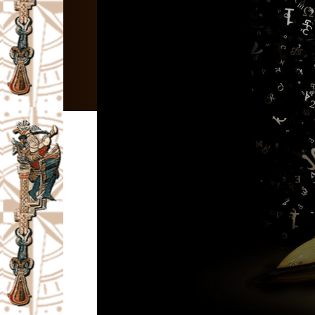
I
V
A
Č