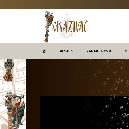
P
VESTI
ZANIMLJIVOSTI
OT
O
K
A
Z