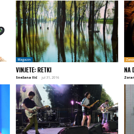
Magazin
Zanim
VINJETE: RETKI
NA 
Snežana Ilić
-
jul 31, 2016
Zoran