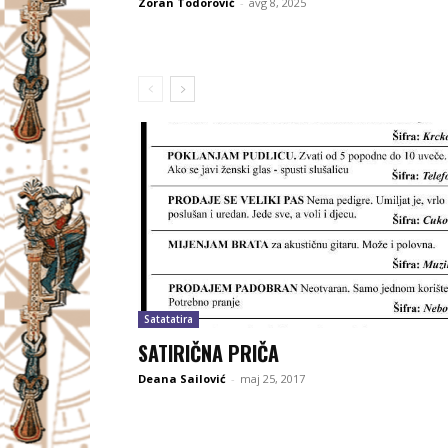
Zoran Todorović
-
avg 8, 2025
Satatatira
SATIRIČNA PRIČA
Deana Sailović
-
maj 25, 2017