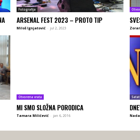
Fotografija
Otvo
NA
ARSENAL FEST 2023 – PROTO TIP
SVE
Miloš Ignjatović
-
jul 2, 2023
Zoran
Otvorena vrata
Satat
MI SMO SLOŽNA PORODICA
DNE
Tamara Milićević
-
jan 6, 2016
Nada 