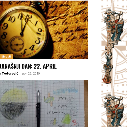
ljivosti
DANAŠNJI DAN: 22. APRIL
 Todorović
-
apr 22, 2019