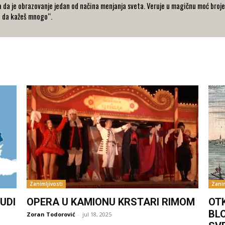
 da je obrazovanje jedan od načina menjanja sveta. Veruje u magičnu moć broje
o da kažeš mnogo“.
Zanimljivosti
Zanim
UDI
OPERA U KAMIONU KRSTARI RIMOM
OT
BL
Zoran Todorović
-
jul 18, 2025