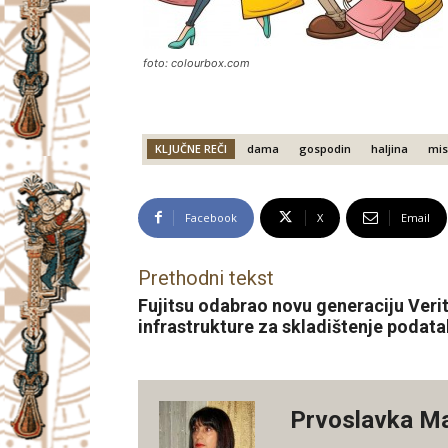
foto: colourbox.com
KLJUČNE REČI
dama
gospodin
haljina
mis
Facebook
X
Email
Prethodni tekst
Fujitsu odabrao novu generaciju Veri
infrastrukture za skladištenje podat
Prvoslavka M