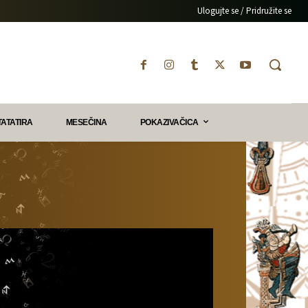
Ulogujte se / Pridružite se
TATATIRA
MESEČINA
POKAZIVAČICA