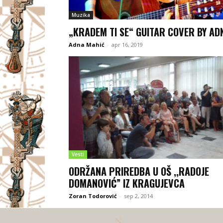
Muzika
„KRADEM TI SE“ GUITAR COVER BY AD
Adna Mahić
-
apr 16, 2019
Vesti
ODRŽANA PRIREDBA U OŠ ,,RADOJE
DOMANOVIĆ” IZ KRAGUJEVCA
Zoran Todorović
-
sep 2, 2014