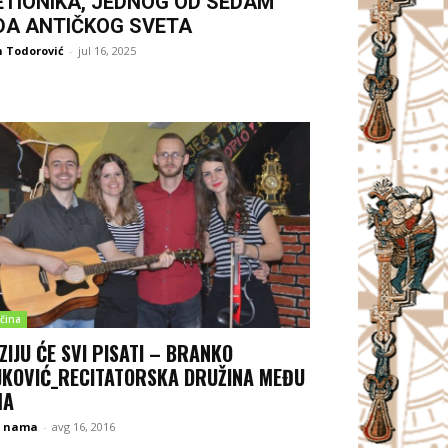
ETIONIKA, JEDNOG OD SEDAM
DA ANTIČKOG SVETA
 Todorović
-
jul 16, 2025
čina
ZIJU ĆE SVI PISATI – BRANKO
JKOVIĆ_RECITATORSKA DRUŽINA MEĐU
MA
 nama
-
avg 16, 2016