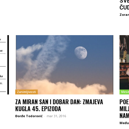
SV
ČU
Zoran
Zanimljivosti
Mese
ZA MIRAN SAN I DOBAR DAN: ZMAJEVA
POE
KUGLA 45. EPIZODA
MIL
NA
Đorđe Todorović
-
mar 31, 2016
Među