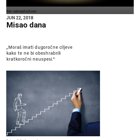
foto: malemudrosti.com
JUN 22, 2018
Misao dana
„Moraš imati dugoročne ciljeve
kako te ne bi obeshrabrili
kratkoročni neuspesi.“