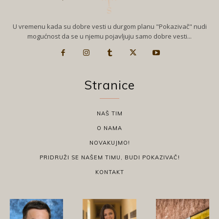
U vremenu kada su dobre vesti u durgom planu "Pokazivač" nudi
mogućnost da se u njemu pojavljuju samo dobre vesti...
Stranice
NAŠ TIM
O NAMA
NOVAKUJMO!
PRIDRUŽI SE NAŠEM TIMU, BUDI POKAZIVAČ!
KONTAKT