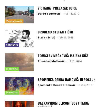
VIC DANA: PRELAZAK ULICE
Đorđe Todorović
-
maj 11, 2019
Zanimljivosti
DROBENO STEFAN TIĆMI
Stefan Mitić
-
feb 16, 2018
Satatatira
TOMISLAV MAČKOVIĆ: MAJSKA KIŠA
Tomislav Mačković
-
jul 30, 2024
Mesečina
SPOMENKA DENDA HAMOVIĆ: NEPOSLUH
Spomenka Denda Hamović
-
okt 7, 2016
Mesečina
BALKANSKOM ULICOM: GOST TANJA