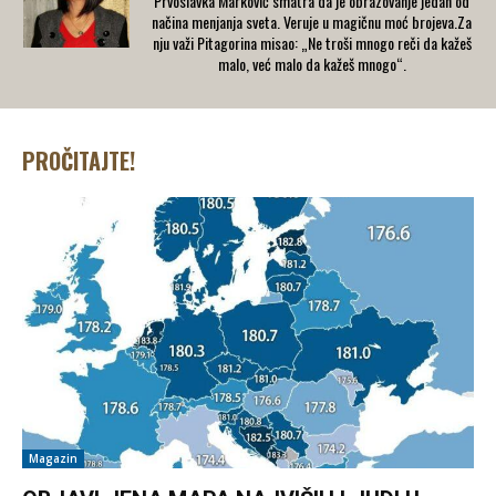
Prvoslavka Marković smatra da je obrazovanje jedan od
načina menjanja sveta. Veruje u magičnu moć brojeva.Za
nju važi Pitagorina misao: „Ne troši mnogo reči da kažeš
malo, već malo da kažeš mnogo“.
PROČITAJTE!
Magazin