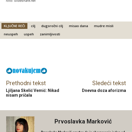
foto: slideshare.net
KLJUČNE REČI
cilj
dugoročni cilj
misao dana
mudre misli
neuspeh
uspeh
zanimljivosti
Facebook
X
Email
Prethodni tekst
Sledeći tekst
Ljiljana Skelić Vemić: Nikad
Dnevna doza aforizma
nisam pričala
Prvoslavka Marković