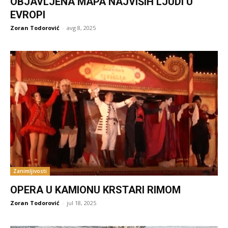
OBJAVLJENA MAPA NAJVIŠIH LJUDI U
EVROPI
Zoran Todorović
-
avg 8, 2025
Zanimljivosti
OPERA U KAMIONU KRSTARI RIMOM
Zoran Todorović
-
jul 18, 2025