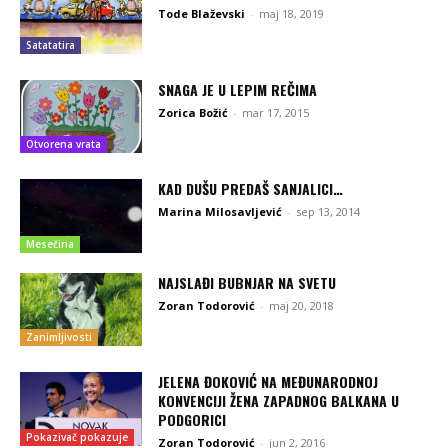
Tode Blaževski
-
maj 18, 2019
Satatatira
SNAGA JE U LEPIM REČIMA
Zorica Božić
-
mar 17, 2015
Otvorena vrata
KAD DUŠU PREDAŠ SANJALICI…
Marina Milosavljević
-
sep 13, 2014
Mesečina
NAJSLAĐI BUBNJAR NA SVETU
Zoran Todorović
-
maj 20, 2018
Zanimljivosti
JELENA ĐOKOVIĆ NA MEĐUNARODNOJ
KONVENCIJI ŽENA ZAPADNOG BALKANA U
PODGORICI
Pokazivač pokazuje
Zoran Todorović
-
jun 2, 2016