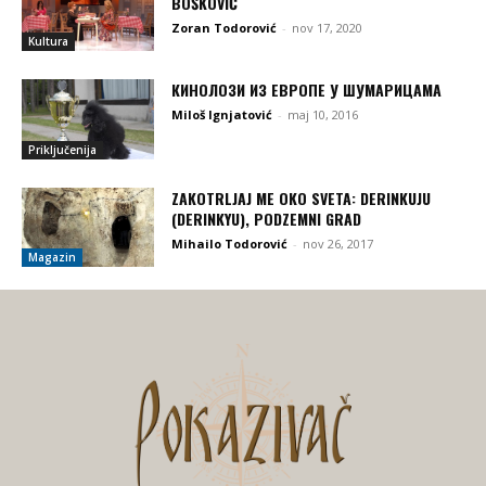
BOŠKOVIĆ
Zoran Todorović
-
nov 17, 2020
Kultura
КИНОЛОЗИ ИЗ ЕВРОПЕ У ШУМАРИЦАМА
Miloš Ignjatović
-
maj 10, 2016
Priključenija
ZAKOTRLJAJ ME OKO SVETA: DERINKUJU
(DERINKYU), PODZEMNI GRAD
Mihailo Todorović
-
nov 26, 2017
Magazin