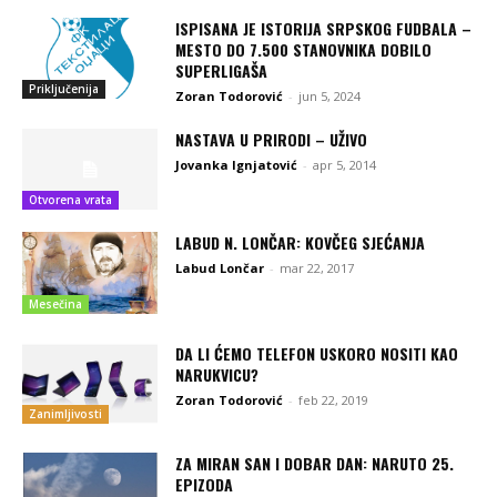
ISPISANA JE ISTORIJA SRPSKOG FUDBALA –
MESTO DO 7.500 STANOVNIKA DOBILO
SUPERLIGAŠA
Priključenija
Zoran Todorović
-
jun 5, 2024
NASTAVA U PRIRODI – UŽIVO
Jovanka Ignjatović
-
apr 5, 2014
Otvorena vrata
LABUD N. LONČAR: KOVČEG SJEĆANJA
Labud Lončar
-
mar 22, 2017
Mesečina
DA LI ĆEMO TELEFON USKORO NOSITI KAO
NARUKVICU?
Zoran Todorović
-
feb 22, 2019
Zanimljivosti
ZA MIRAN SAN I DOBAR DAN: NARUTO 25.
EPIZODA