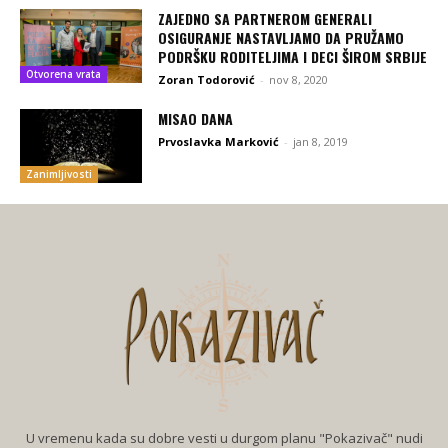
ZAJEDNO SA PARTNEROM GENERALI
OSIGURANJE NASTAVLJAMO DA PRUŽAMO
PODRŠKU RODITELJIMA I DECI ŠIROM SRBIJE
Otvorena vrata
Zoran Todorović
-
nov 8, 2020
MISAO DANA
Prvoslavka Marković
-
jan 8, 2019
Zanimljivosti
U vremenu kada su dobre vesti u durgom planu "Pokazivač" nudi