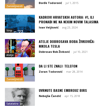
Đorđe Todorović
-
jul 1, 2015
Zanimljivosti
KADROVI HRVATSKIH AUTORA: #1, ILI
PRONAĐI ME NA NEKIM NOVIM TALASIMA
Ivan Veljković
-
avg 23, 2024
Strip
ATELJE DOBROSAVA BOBA ŽIVKOVIĆA:
NIKOLA TESLA
Dobrosav Bob Živković
-
jul 10, 2021
Atelje
DA LI STE ZNALI: TELEFON
Zoran Todorović
-
mar 28, 2014
Zanimljivosti
UVRNUTE BASNE EMBROUZ BIRS
Nebojša Čandić
-
apr 15, 2018
Satatatira