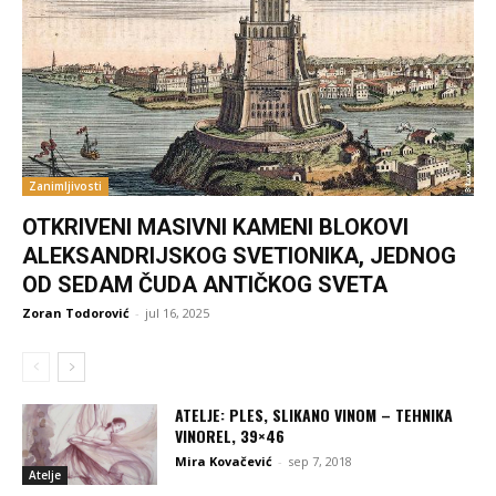
Zanimljivosti
OTKRIVENI MASIVNI KAMENI BLOKOVI
ALEKSANDRIJSKOG SVETIONIKA, JEDNOG
OD SEDAM ČUDA ANTIČKOG SVETA
Zoran Todorović
-
jul 16, 2025
ATELJE: PLES, SLIKANO VINOM – TEHNIKA
VINOREL, 39×46
Mira Kovačević
-
sep 7, 2018
Atelje