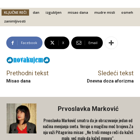
KLJUČNE REČI
dan
izgubljen
misao dana
mudre misli
osmeh
zanimljivosti
Facebook
X
Email
Prethodni tekst
Sledeći tekst
Misao dana
Dnevna doza aforizma
Prvoslavka Marković
Prvoslavka Marković smatra da je obrazovanje jedan od
načina menjanja sveta. Veruje u magičnu moć brojeva.Za
nju važi Pitagorina misao: „Ne troši mnogo reči da kažeš
malo, već malo da kažeš mnogo“.