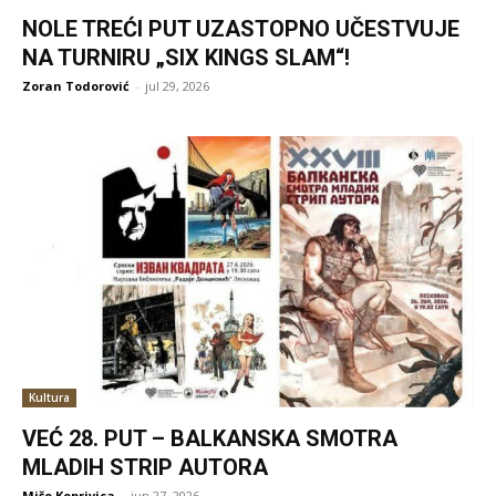
NOLE TREĆI PUT UZASTOPNO UČESTVUJE
NA TURNIRU „SIX KINGS SLAM“!
Zoran Todorović
-
jul 29, 2026
Kultura
VEĆ 28. PUT – BALKANSKA SMOTRA
MLADIH STRIP AUTORA
Mišo Koprivica
-
jun 27, 2026