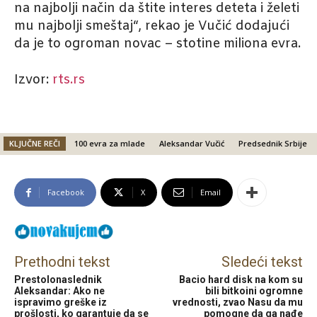
na najbolji način da štite interes deteta i želeti
mu najbolji smeštaj“, rekao je Vučić dodajući
da je to ogroman novac – stotine miliona evra.
Izvor:
rts.rs
KLJUČNE REČI
100 evra za mlade
Aleksandar Vučić
Predsednik Srbije
Facebook
X
Email
Prethodni tekst
Sledeći tekst
Prestolonaslednik
Bacio hard disk na kom su
Aleksandar: Ako ne
bili bitkoini ogromne
ispravimo greške iz
vrednosti, zvao Nasu da mu
prošlosti, ko garantuje da se
pomogne da ga nađe