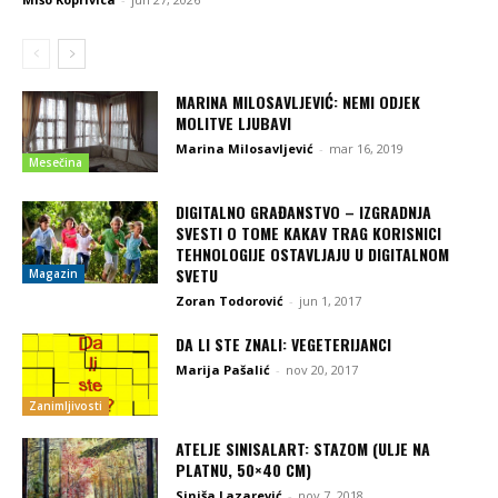
MARINA MILOSAVLJEVIĆ: NEMI ODJEK
MOLITVE LJUBAVI
Marina Milosavljević
-
mar 16, 2019
Mesečina
DIGITALNO GRAĐANSTVO – IZGRADNJA
SVESTI O TOME KAKAV TRAG KORISNICI
TEHNOLOGIJE OSTAVLJAJU U DIGITALNOM
SVETU
Magazin
Zoran Todorović
-
jun 1, 2017
DA LI STE ZNALI: VEGETERIJANCI
Marija Pašalić
-
nov 20, 2017
Zanimljivosti
ATELJE SINISALART: STAZOM (ULJE NA
PLATNU, 50×40 CM)
Siniša Lazarević
-
nov 7, 2018