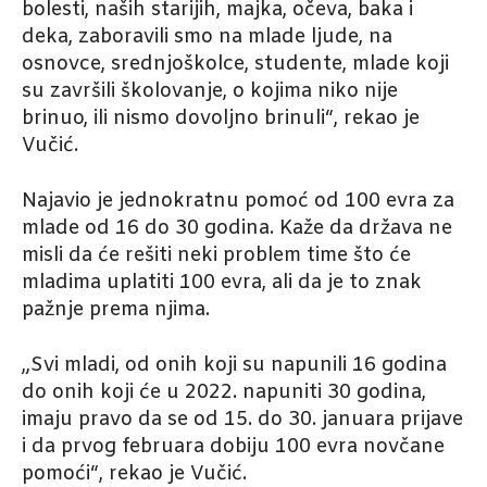
bolesti, naših starijih, majka, očeva, baka i
deka, zaboravili smo na mlade ljude, na
osnovce, srednjoškolce, studente, mlade koji
su završili školovanje, o kojima niko nije
brinuo, ili nismo dovoljno brinuli“, rekao je
Vučić.
Najavio je jednokratnu pomoć od 100 evra za
mlade od 16 do 30 godina. Kaže da država ne
misli da će rešiti neki problem time što će
mladima uplatiti 100 evra, ali da je to znak
pažnje prema njima.
„Svi mladi, od onih koji su napunili 16 godina
do onih koji će u 2022. napuniti 30 godina,
imaju pravo da se od 15. do 30. januara prijave
i da prvog februara dobiju 100 evra novčane
pomoći“, rekao je Vučić.