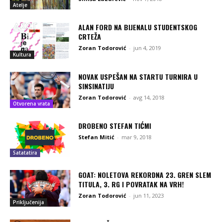
Atelje
ALAN FORD NA BIJENALU STUDENTSKOG
CRTEŽA
Zoran Todorović
-
jun 4, 2019
Kultura
NOVAK USPEŠAN NA STARTU TURNIRA U
SINSINATIJU
Zoran Todorović
-
avg 14, 2018
Otvorena vrata
DROBENO STEFAN TIĆMI
Stefan Mitić
-
mar 9, 2018
Satatatira
GOAT: NOLETOVA REKORDNA 23. GREN SLEM
TITULA, 3. RG I POVRATAK NA VRH!
Zoran Todorović
-
jun 11, 2023
Priključenija