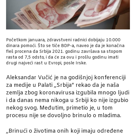
Početkom januara, zdravstveni radnici dobijaju 10.000
dinara pomoći. Što se tiče BDP-a, naveo je da je konačna
fleš procena da Srbija 2021. godinu završava sa stopom
rasta od 7,5 odsto, i da će za ovu i prošlu godinu imati
drugi najveći rast u Evropi, posle Irske.
Aleksandar Vučić je na godišnjoj konferenciji
za medije u Palati „Srbija“ rekao da je naša
zemlja zbog koronavirusa izgubila mnogo ljudi
i da danas nema nikoga u Srbiji ko nije izgubio
nekog svog. Međutim, primetio je, u tom
procesu nije se dovoljno brinulo o mladima.
„Brinući o životima onih koji imaju određene