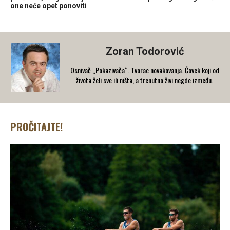
one neće opet ponoviti
Zoran Todorović
Osnivač „Pokazivača“. Tvorac novakovanja. Čovek koji od
života želi sve ili ništa, a trenutno živi negde između.
PROČITAJTE!