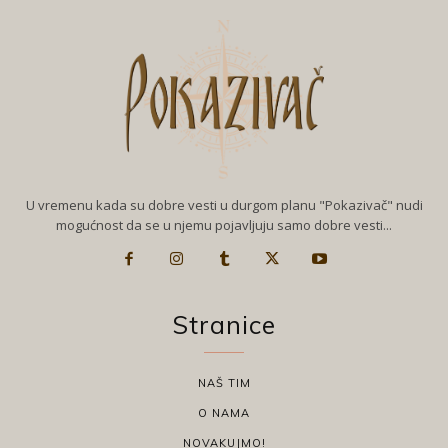
U vremenu kada su dobre vesti u durgom planu "Pokazivač" nudi
mogućnost da se u njemu pojavljuju samo dobre vesti...
Stranice
NAŠ TIM
O NAMA
NOVAKUJMO!