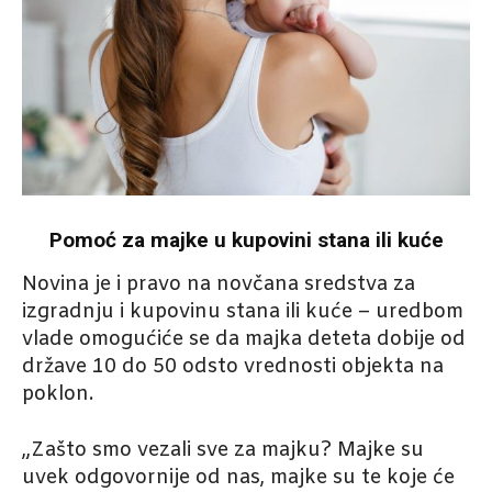
Pomoć za majke u kupovini stana ili kuće
Novina je i pravo na novčana sredstva za
izgradnju i kupovinu stana ili kuće – uredbom
vlade omogućiće se da majka deteta dobije od
države 10 do 50 odsto vrednosti objekta na
poklon.
„Zašto smo vezali sve za majku? Majke su
uvek odgovornije od nas, majke su te koje će