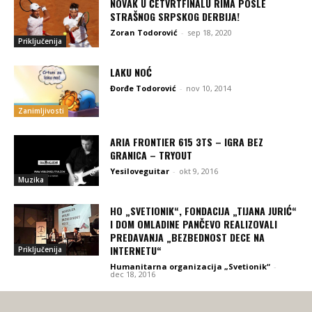
NOVAK U ČETVRTFINALU RIMA POSLE
STRAŠNOG SRPSKOG DERBIJA!
Zoran Todorović
-
sep 18, 2020
Priključenija
LAKU NOĆ
Đorđe Todorović
-
nov 10, 2014
Zanimljivosti
ARIA FRONTIER 615 3TS – IGRA BEZ
GRANICA – TRYOUT
Yesiloveguitar
-
okt 9, 2016
Muzika
HO „SVETIONIK“, FONDACIJA „TIJANA JURIĆ“
I DOM OMLADINE PANČEVO REALIZOVALI
PREDAVANJA „BEZBEDNOST DECE NA
INTERNETU“
Priključenija
Humanitarna organizacija „Svetionik“
-
dec 18, 2016