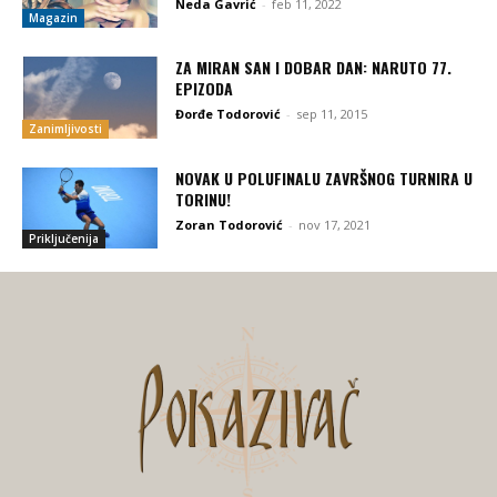
Neda Gavrić
-
feb 11, 2022
Magazin
ZA MIRAN SAN I DOBAR DAN: NARUTO 77.
EPIZODA
Đorđe Todorović
-
sep 11, 2015
Zanimljivosti
NOVAK U POLUFINALU ZAVRŠNOG TURNIRA U
TORINU!
Zoran Todorović
-
nov 17, 2021
Priključenija