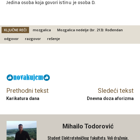
Jedina osoba koja govori istinu je osoba D.
KLJUČNE REČI
mozgalica
Mozgalica nedelje (br. 213): Rođendan
odgovor
razgovor
rešenje
Facebook
X
Email
Prethodni tekst
Sledeći tekst
Karikatura dana
Dnevna doza aforizma
Mihailo Todorović
Student Elektrotehničkog fakulteta. Voli druženje,