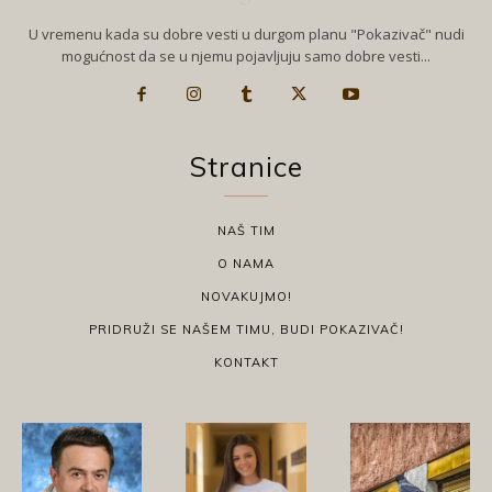
U vremenu kada su dobre vesti u durgom planu "Pokazivač" nudi
mogućnost da se u njemu pojavljuju samo dobre vesti...
Stranice
NAŠ TIM
O NAMA
NOVAKUJMO!
PRIDRUŽI SE NAŠEM TIMU, BUDI POKAZIVAČ!
KONTAKT