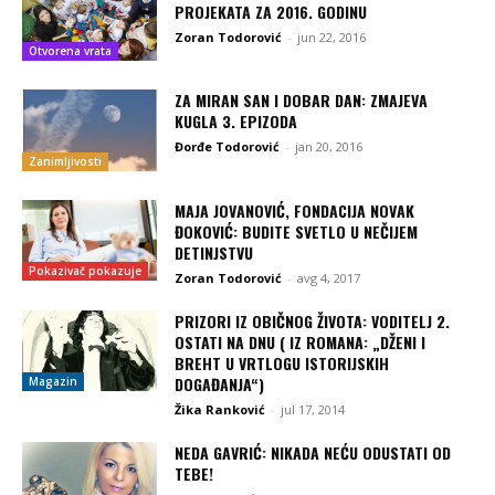
PROJEKATA ZA 2016. GODINU
Zoran Todorović
-
jun 22, 2016
Otvorena vrata
ZA MIRAN SAN I DOBAR DAN: ZMAJEVA
KUGLA 3. EPIZODA
Đorđe Todorović
-
jan 20, 2016
Zanimljivosti
MAJA JOVANOVIĆ, FONDACIJA NOVAK
ĐOKOVIĆ: BUDITE SVETLO U NEČIJEM
DETINJSTVU
Pokazivač pokazuje
Zoran Todorović
-
avg 4, 2017
PRIZORI IZ OBIČNOG ŽIVOTA: VODITELJ 2.
OSTATI NA DNU ( IZ ROMANA: „DŽENI I
BREHT U VRTLOGU ISTORIJSKIH
DOGAĐANJA“)
Magazin
Žika Ranković
-
jul 17, 2014
NEDA GAVRIĆ: NIKADA NEĆU ODUSTATI OD
TEBE!