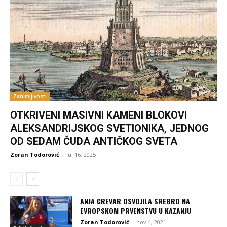
Zanimljivosti
OTKRIVENI MASIVNI KAMENI BLOKOVI
ALEKSANDRIJSKOG SVETIONIKA, JEDNOG
OD SEDAM ČUDA ANTIČKOG SVETA
Zoran Todorović
-
jul 16, 2025
ANJA CREVAR OSVOJILA SREBRO NA
EVROPSKOM PRVENSTVU U KAZANJU
Zoran Todorović
-
nov 4, 2021