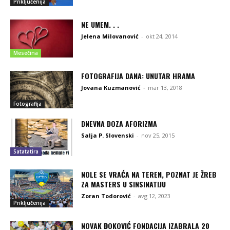
Priključenija
NE UMEM. . .
Jelena Milovanović
-
okt 24, 2014
Mesečina
FOTOGRAFIJA DANA: UNUTAR HRAMA
Jovana Kuzmanović
-
mar 13, 2018
Fotografija
DNEVNA DOZA AFORIZMA
Salja P. Slovenski
-
nov 25, 2015
Satatatira
NOLE SE VRAĆA NA TEREN, POZNAT JE ŽREB
ZA MASTERS U SINSINATIJU
Zoran Todorović
-
avg 12, 2023
Priključenija
NOVAK ĐOKOVIĆ FONDACIJA IZABRALA 20