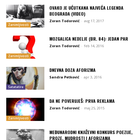
OVAKO JE UĆUTKANA NAJVEĆA LEGENDA
BEOGRADA (VIDEO)
Zoran Todorović
-
avg 17, 2017
Zanimljivosti
MOZGALICA NEDELJE (BR. 84): JEDAN PAR
Zoran Todorović
-
feb 14, 2016
Zanimljivosti
DNEVNA DOZA AFORIZMA
Sandra Petković
-
apr 3, 2016
Satatatira
DA NE POVERUJEŠ: PRVA REKLAMA
Zoran Todorović
-
maj 25, 2015
Zanimljivosti
MEĐUNARODNI KNJIŽEVNI KONKURS POEZIJE,
PROZE, MUDROSTI I AFORIZAMA