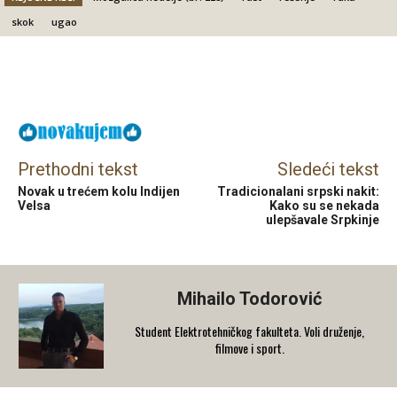
skok
ugao
Facebook
X
Email
Prethodni tekst
Sledeći tekst
Novak u trećem kolu Indijen
Tradicionalani srpski nakit:
Velsa
Kako su se nekada
ulepšavale Srpkinje
Mihailo Todorović
Student Elektrotehničkog fakulteta. Voli druženje,
filmove i sport.