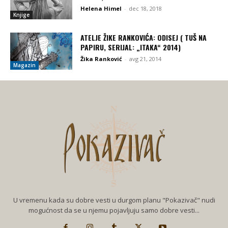
Helena Himel
-
dec 18, 2018
Knjige
ATELJE ŽIKE RANKOVIĆA: ODISEJ ( TUŠ NA
PAPIRU, SERIJAL: „ITAKA“ 2014)
Žika Ranković
-
avg 21, 2014
Magazin
U vremenu kada su dobre vesti u durgom planu "Pokazivač" nudi
mogućnost da se u njemu pojavljuju samo dobre vesti...