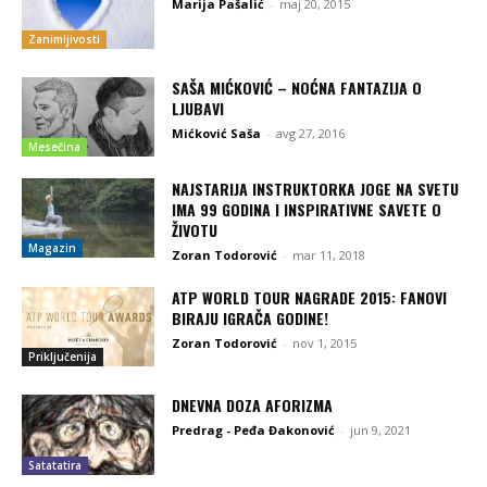
Marija Pašalić
-
maj 20, 2015
Zanimljivosti
SAŠA MIĆKOVIĆ – NOĆNA FANTAZIJA O
LJUBAVI
Mićković Saša
-
avg 27, 2016
Mesečina
NAJSTARIJA INSTRUKTORKA JOGE NA SVETU
IMA 99 GODINA I INSPIRATIVNE SAVETE O
ŽIVOTU
Magazin
Zoran Todorović
-
mar 11, 2018
ATP WORLD TOUR NAGRADE 2015: FANOVI
BIRAJU IGRAČA GODINE!
Zoran Todorović
-
nov 1, 2015
Priključenija
DNEVNA DOZA AFORIZMA
Predrag - Peđa Đakonović
-
jun 9, 2021
Satatatira