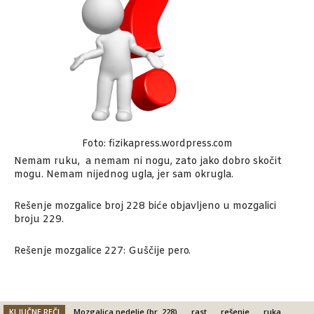
Foto: fizikapress.wordpress.com
Nemam ruku, a nemam ni nogu, zato jako dobro skočit
mogu. Nemam nijednog ugla, jer sam okrugla.
Rešenje mozgalice broj 228 biće objavljeno u mozgalici
broju 229.
Rešenje mozgalice 227: Guščije pero.
KLJUČNE REČI
Mozgalica nedelje (br. 228)
rast
rešenje
ruka