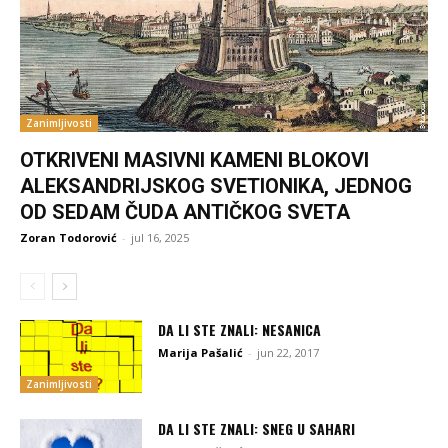
Zanimljivosti
OTKRIVENI MASIVNI KAMENI BLOKOVI
ALEKSANDRIJSKOG SVETIONIKA, JEDNOG
OD SEDAM ČUDA ANTIČKOG SVETA
Zoran Todorović
-
jul 16, 2025
DA LI STE ZNALI: NESANICA
Marija Pašalić
-
jun 22, 2017
Zanimljivosti
DA LI STE ZNALI: SNEG U SAHARI