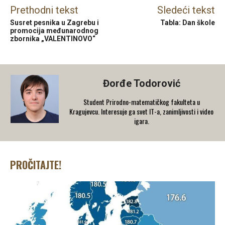
Prethodni tekst
Sledeći tekst
Susret pesnika u Zagrebu i
Tabla: Dan škole
promocija međunarodnog
zbornika „VALENTINOVO“
Đorđe Todorović
Student Prirodno-matematičkog fakulteta u
Kragujevcu. Interesuje ga svet IT-a, zanimljivosti i video
igara.
PROČITAJTE!