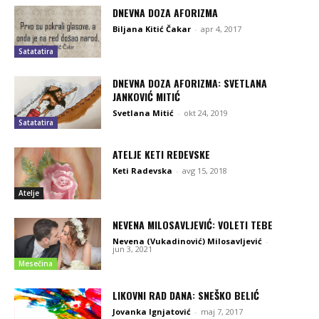
DNEVNA DOZA AFORIZMA
Biljana Kitić Čakar
-
apr 4, 2017
Satatatira
DNEVNA DOZA AFORIZMA: SVETLANA
JANKOVIĆ MITIĆ
Svetlana Mitić
-
okt 24, 2019
Satatatira
ATELJE KETI REDEVSKE
Keti Radevska
-
avg 15, 2018
Atelje
NEVENA MILOSAVLJEVIĆ: VOLETI TEBE
Nevena (Vukadinović) Milosavljević
-
jun 3, 2021
Mesečina
LIKOVNI RAD DANA: SNEŠKO BELIĆ
Jovanka Ignjatović
-
maj 7, 2017