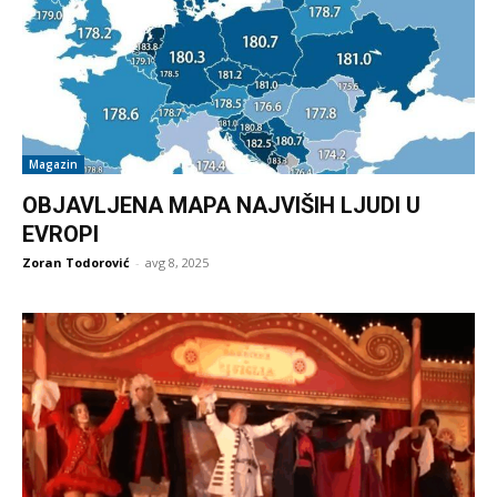
Magazin
OBJAVLJENA MAPA NAJVIŠIH LJUDI U
EVROPI
Zoran Todorović
-
avg 8, 2025