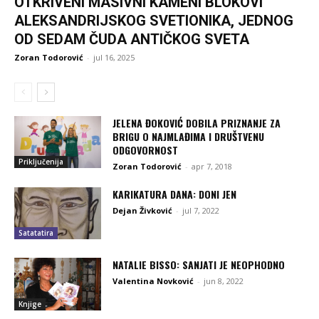
OTKRIVENI MASIVNI KAMENI BLOKOVI
ALEKSANDRIJSKOG SVETIONIKA, JEDNOG
OD SEDAM ČUDA ANTIČKOG SVETA
Zoran Todorović
-
jul 16, 2025
JELENA ĐOKOVIĆ DOBILA PRIZNANJE ZA
BRIGU O NAJMLAĐIMA I DRUŠTVENU
ODGOVORNOST
Priključenija
Zoran Todorović
-
apr 7, 2018
KARIKATURA DANA: DONI JEN
Dejan Živković
-
jul 7, 2022
Satatatira
NATALIE BISSO: SANJATI JE NEOPHODNO
Valentina Novković
-
jun 8, 2022
Knjige