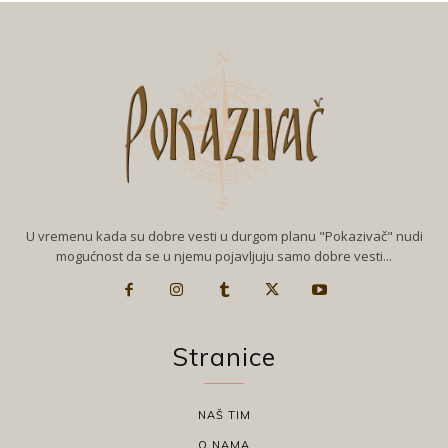
U vremenu kada su dobre vesti u durgom planu "Pokazivač" nudi
mogućnost da se u njemu pojavljuju samo dobre vesti...
Stranice
NAŠ TIM
O NAMA