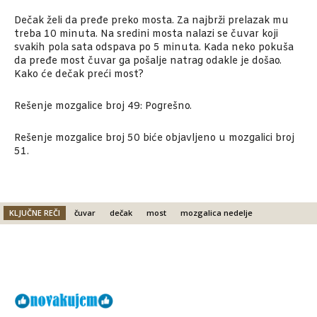
Dečak želi da pređe preko mosta. Za najbrži prelazak mu
treba 10 minuta. Na sredini mosta nalazi se čuvar koji
svakih pola sata odspava po 5 minuta. Kada neko pokuša
da pređe most čuvar ga pošalje natrag odakle je došao.
Kako će dečak preći most?
Rešenje mozgalice broj 49: Pogrešno.
Rešenje mozgalice broj 50 biće objavljeno u mozgalici broj
51.
KLJUČNE REČI
čuvar
dečak
most
mozgalica nedelje
Facebook
X
Email