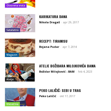
Otvorena vrata
KARIKATURA DANA
Nikola Dragaš
-
apr 29, 2017
Satatatira
RECEPT: TIRAMISU
Bojana Pudar
-
apr 7, 2014
Magazin
ATELJE BOŽIDARA MILOJKOVIĆA BAMA
Božidar Milojković - BAM
-
feb 4, 2023
Atelje
PEKO LALIČIĆ: SEBI U TRAG
Peko Laličić
-
okt 17, 2017
Mesečina