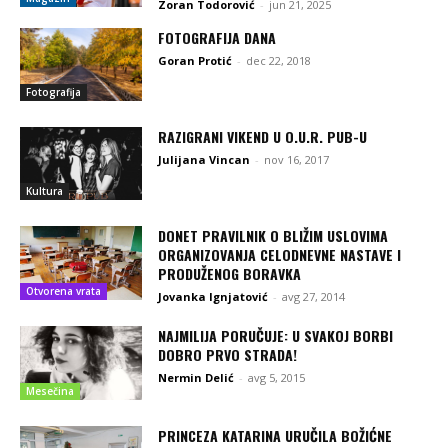
Zoran Todorović
-
jun 21, 2025
FOTOGRAFIJA DANA
Goran Protić
-
dec 22, 2018
Fotografija
RAZIGRANI VIKEND U O.U.R. PUB-U
Julijana Vincan
-
nov 16, 2017
Kultura
DONET PRAVILNIK O BLIŽIM USLOVIMA
ORGANIZOVANJA CELODNEVNE NASTAVE I
PRODUŽENOG BORAVKA
Otvorena vrata
Jovanka Ignjatović
-
avg 27, 2014
NAJMILIJA PORUČUJE: U SVAKOJ BORBI
DOBRO PRVO STRADA!
Nermin Delić
-
avg 5, 2015
Mesečina
PRINCEZA KATARINA URUČILA BOŽIĆNE