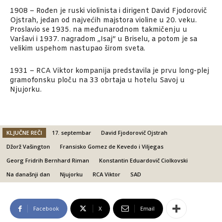
1908 – Rođen je ruski violinista i dirigent David Fjodorovič
Ojstrah, jedan od najvećih majstora violine u 20. veku.
Proslavio se 1935. na međunarodnom takmičenju u
Varšavi i 1937. nagradom „Isaj“ u Briselu, a potom je sa
velikim uspehom nastupao širom sveta.
1931 – RCA Viktor kompanija predstavila je prvu long-plej
gramofonsku ploču na 33 obrtaja u hotelu Savoj u
Njujorku.
KLJUČNE REČI
17. septembar
David Fjodorovič Ojstrah
Džorž Vašington
Fransisko Gomez de Kevedo i Viljegas
Georg Fridrih Bernhard Riman
Konstantin Eduardovič Ciolkovski
Na današnji dan
Njujorku
RCA Viktor
SAD
Facebook
X
Email