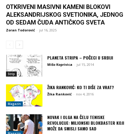
OTKRIVENI MASIVNI KAMENI BLOKOVI
ALEKSANDRIJSKOG SVETIONIKA, JEDNOG
OD SEDAM ČUDA ANTIČKOG SVETA
Zoran Todorović
-
jul 16, 2025
PLANETA STRIPA – POČECI U SRBIJI
Mišo Koprivica
-
jul 15, 2014
Strip
ŽIKA RANKOVIĆ: KO TI DIŠE ZA VRAT?
Žika Ranković
-
nov 4, 2016
Magazin
NOVAK I OLGA NA ČELU TENISKE
REVOLUCIJE: MILIONSKI BLOKBASTER KOJI
MOŽE DA SMISLI SAMO SAD
Magazin