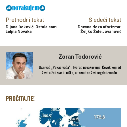
Prethodni tekst
Sledeći tekst
Dijana Đoković: Ostala sam
Dnevna doza aforizma:
željna Novaka
Željko Žele Jovanović
Zoran Todorović
Osnivač „Pokazivača“. Tvorac novakovanja. Čovek koji od
života želi sve ili ništa, a trenutno živi negde između.
PROČITAJTE!