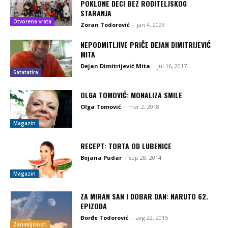
POKLONE DECI BEZ RODITELJSKOG
STARANJA
Otvorena vrata
Zoran Todorović
-
jan 4, 2023
NEPODMITLJIVE PRIČE DEJAN DIMITRIJEVIĆ
MITA
Dejan Dimitrijević Mita
-
jul 16, 2017
Satatatira
OLGA TOMOVIĆ: MONALIZA SMILE
Olga Tomović
-
mar 2, 2018
Magazin
RECEPT: TORTA OD LUBENICE
Bojana Pudar
-
sep 28, 2014
Magazin
ZA MIRAN SAN I DOBAR DAN: NARUTO 62.
EPIZODA
Đorđe Todorović
-
avg 22, 2015
Zanimljivosti