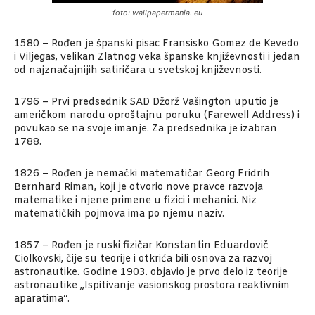
foto: wallpapermania. eu
1580 – Rođen je španski pisac Fransisko Gomez de Kevedo
i Viljegas, velikan Zlatnog veka španske književnosti i jedan
od najznačajnijih satiričara u svetskoj književnosti.
1796 – Prvi predsednik SAD Džorž Vašington uputio je
američkom narodu oproštajnu poruku (Farewell Address) i
povukao se na svoje imanje. Za predsednika je izabran
1788.
1826 – Rođen je nemački matematičar Georg Fridrih
Bernhard Riman, koji je otvorio nove pravce razvoja
matematike i njene primene u fizici i mehanici. Niz
matematičkih pojmova ima po njemu naziv.
1857 – Rođen je ruski fizičar Konstantin Eduardovič
Ciolkovski, čije su teorije i otkrića bili osnova za razvoj
astronautike. Godine 1903. objavio je prvo delo iz teorije
astronautike „Ispitivanje vasionskog prostora reaktivnim
aparatima“.