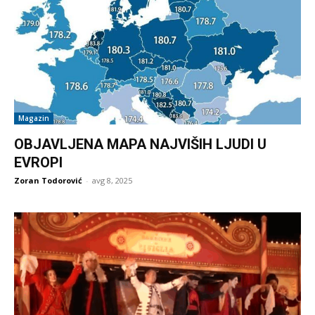
Magazin
OBJAVLJENA MAPA NAJVIŠIH LJUDI U
EVROPI
Zoran Todorović
-
avg 8, 2025