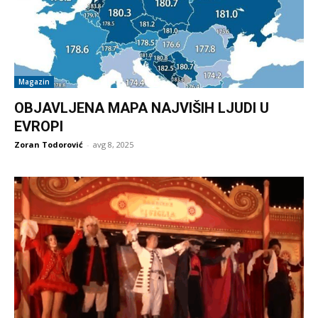
Magazin
OBJAVLJENA MAPA NAJVIŠIH LJUDI U
EVROPI
Zoran Todorović
-
avg 8, 2025