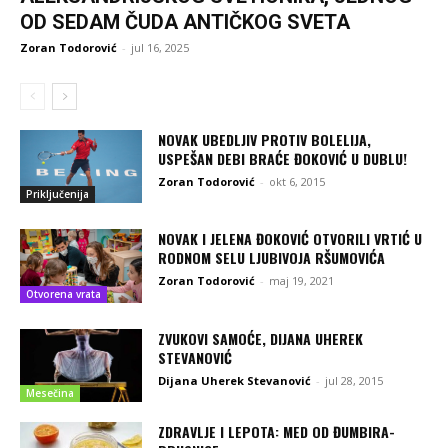
OD SEDAM ČUDA ANTIČKOG SVETA
Zoran Todorović
-
jul 16, 2025
NOVAK UBEDLJIV PROTIV BOLELIJA,
USPEŠAN DEBI BRAĆE ĐOKOVIĆ U DUBLU!
Zoran Todorović
-
okt 6, 2015
Priključenija
NOVAK I JELENA ĐOKOVIĆ OTVORILI VRTIĆ U
RODNOM SELU LJUBIVOJA RŠUMOVIĆA
Zoran Todorović
-
maj 19, 2021
Otvorena vrata
ZVUKOVI SAMOĆE, DIJANA UHEREK
STEVANOVIĆ
Dijana Uherek Stevanović
-
jul 28, 2015
Mesečina
ZDRAVLJE I LEPOTA: MED OD ĐUMBIRA-