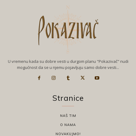
U vremenu kada su dobre vesti u durgom planu "Pokazivač" nudi
mogućnost da se u njemu pojavljuju samo dobre vesti...
Stranice
NAŠ TIM
O NAMA
NOVAKUJMO!