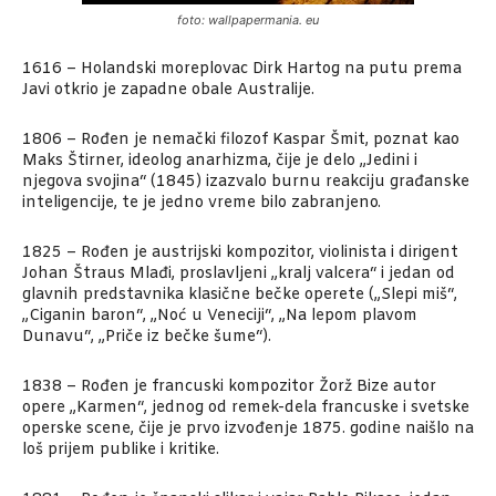
foto: wallpapermania. eu
1616 – Holandski moreplovac Dirk Hartog na putu prema
Javi otkrio je zapadne obale Australije.
1806 – Rođen je nemački filozof Kaspar Šmit, poznat kao
Maks Štirner, ideolog anarhizma, čije je delo „Jedini i
njegova svojina“ (1845) izazvalo burnu reakciju građanske
inteligencije, te je jedno vreme bilo zabranjeno.
1825 – Rođen je austrijski kompozitor, violinista i dirigent
Johan Štraus Mlađi, proslavljeni „kralj valcera“ i jedan od
glavnih predstavnika klasične bečke operete („Slepi miš“,
„Ciganin baron“, „Noć u Veneciji“, „Na lepom plavom
Dunavu“, „Priče iz bečke šume“).
1838 – Rođen je francuski kompozitor Žorž Bize autor
opere „Karmen“, jednog od remek-dela francuske i svetske
operske scene, čije je prvo izvođenje 1875. godine naišlo na
loš prijem publike i kritike.