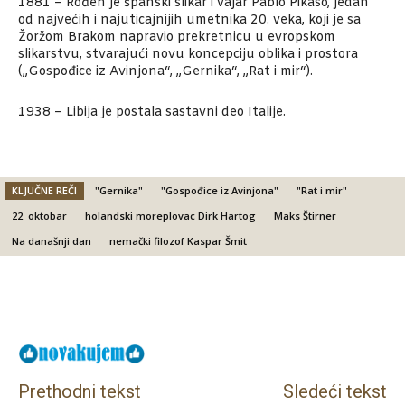
1881 – Rođen je španski slikar i vajar Pablo Pikaso, jedan
od najvećih i najuticajnijih umetnika 20. veka, koji je sa
Žoržom Brakom napravio prekretnicu u evropskom
slikarstvu, stvarajući novu koncepciju oblika i prostora
(„Gospođice iz Avinjona“, „Gernika“, „Rat i mir“).
1938 – Libija je postala sastavni deo Italije.
KLJUČNE REČI
"Gernika"
"Gospođice iz Avinjona"
"Rat i mir"
22. oktobar
holandski moreplovac Dirk Hartog
Maks Štirner
Na današnji dan
nemački filozof Kaspar Šmit
Facebook
X
Email
Prethodni tekst
Sledeći tekst