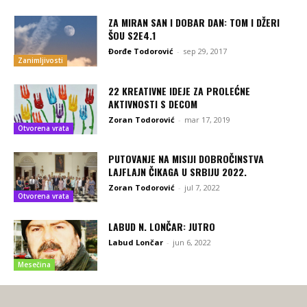
ZA MIRAN SAN I DOBAR DAN: TOM I DŽERI
ŠOU S2E4.1
Đorđe Todorović
-
sep 29, 2017
Zanimljivosti
22 KREATIVNE IDEJE ZA PROLEĆNE
AKTIVNOSTI S DECOM
Zoran Todorović
-
mar 17, 2019
Otvorena vrata
PUTOVANJE NA MISIJI DOBROČINSTVA
LAJFLAJN ČIKAGA U SRBIJU 2022.
Zoran Todorović
-
jul 7, 2022
Otvorena vrata
LABUD N. LONČAR: JUTRO
Labud Lončar
-
jun 6, 2022
Mesečina