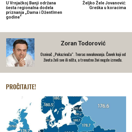
U Vrnjačkoj Banji održana
Željko Žele Jovanović:
šesta regionalna dodela
Greška u koracima
priznanja „Dama i Džentlmen
godine“
Zoran Todorović
Osnivač „Pokazivača“. Tvorac novakovanja. Čovek koji od
života želi sve ili ništa, a trenutno živi negde između.
PROČITAJTE!