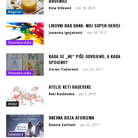
BRUSNICE
Ema Vitković
-
feb 18, 2025
Magazin
LIKOVNI RAD DANA: MOJ SUPER HEROJ
Jovanka Ignjatović
-
dec 29, 2017
Otvorena vrata
KADA SE „NE“ PIŠE ODVOJENO, A KADA
SPOJENO?
Zoran Todorović
-
nov 23, 2017
Otvorena vrata
ATELJE KETI RADEVSKE
Keti Radevska
-
jan 3, 2018
Atelje
DNEVNA DOZA AFORIZMA
Deana Sailović
-
apr 22, 2017
Satatatira