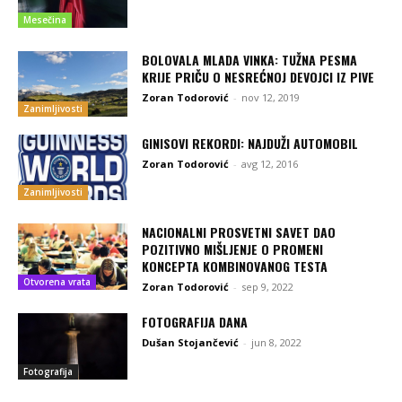
Mesečina
BOLOVALA MLADA VINKA: TUŽNA PESMA
KRIJE PRIČU O NESREĆNOJ DEVOJCI IZ PIVE
Zoran Todorović
-
nov 12, 2019
Zanimljivosti
GINISOVI REKORDI: NAJDUŽI AUTOMOBIL
Zoran Todorović
-
avg 12, 2016
Zanimljivosti
NACIONALNI PROSVETNI SAVET DAO
POZITIVNO MIŠLJENJE O PROMENI
KONCEPTA KOMBINOVANOG TESTA
Otvorena vrata
Zoran Todorović
-
sep 9, 2022
FOTOGRAFIJA DANA
Dušan Stojančević
-
jun 8, 2022
Fotografija