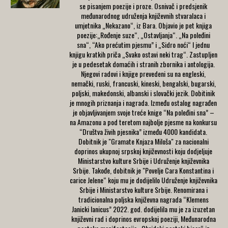
se pisanjem poezije i proze. Osnivač i predsjenik
međunarodnog udruženja književnih stvaralaca i
umjetnika „Nekazano“, iz Bara. Objavio je pet knjiga
poezije:„Rođenje suze“, „Ostavljanja“. „Na poleđini
sna“, “Ako prećutim pjesmu” i „Sidro noći“ I jednu
knjigu kratkih priča „Svako ostavi neki trag“. Zastupljen
je u pedesetak domaćih i stranih zbornika i antologija.
Njegovi radovi i knjige prevedeni su na engleski,
nemački, ruski, francuski, kineski, bengalski, bugarski,
poljski, makedonski, albanski i slovački jezik. Dobitinik
je mnogih priznanja i nagrada. Između ostalog nagrađen
je objavljivanjem svoje treće knige “Na poleđini sna” –
na Amazonu a pod teretom najbolje pjesme na konkursu
“Društva živih pjesnika” između 4000 kandidata.
Dobitnik je "Gramate Knjaza Miloša" za nacionalni
doprinos ukupnoj srpskoj književnosti koju dodjeljuje
Ministarstvo kulture Srbije i Udruženje književnika
Srbije. Takođe, dobitnik je "Povelje Cara Konstantina i
carice Jelene“ koju mu je dodijelilo Udruženje književnika
Srbije i Ministarstvo kulture Srbije. Renomirana i
tradicionalna poljska književna nagrada “Klemens
Janicki Ianicus” 2022. god. dodijelila mu je za izuzetan
književni rad i doprinos evropskoj poeziji, Međunarodna