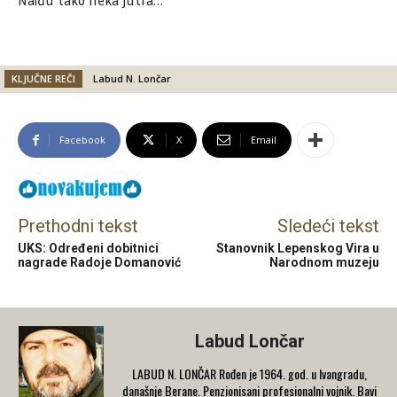
Naiđu tako neka jutra…
KLJUČNE REČI
Labud N. Lončar
Facebook
X
Email
Prethodni tekst
Sledeći tekst
UKS: Određeni dobitnici
Stanovnik Lepenskog Vira u
nagrade Radoje Domanović
Narodnom muzeju
Labud Lončar
LABUD N. LONČAR Rođen je 1964. god. u Ivangradu,
današnje Berane. Penzionisani profesionalni vojnik. Bavi