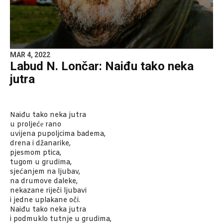
MAR 4, 2022
Labud N. Lončar: Naiđu tako neka
jutra
Naiđu tako neka jutra
u proljećе rano
uvijena pupoljcima badema,
drena i džanarike,
pjesmom ptica,
tugom u grudima,
sjećanjem na ljubav,
na drumove daleke,
nekazane riječi ljubavi
i jedne uplakane oči.
Naiđu tako neka jutra
i podmuklo tutnje u grudima,