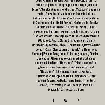
poetska manifestacija „Ohridski poetski biser“ iz
Ohrida dodijelila mu je specijalno priznanje „Ohridski
biser“. Srpsko akademsko društvo „Vizantija“ dodijelila
mu je „Blagodarje“ za doprinos i širenje kulture.
Kulturni centar „Hadži Ruvim“ iz Lajkovca dodijelilo mu
je Zlatnu medalju „Hadži Ruvim“. Međunarodni festival
“Struški književni susreti”, Kulturni centar „Bran“ i
Makedonska kulturna riznica dodijelilo mu je priznanje
“Petkov amanet” kao najboljem stranom književniku za
2023. god. Kao i „Zlatnu blagodarnicu“. Član je
Udruženja književnika Srbije i Udruženja književnika Crne
Gore. Počasni član „Scene Crnjanski“ iz Beograda,
Kluba književnika Beograda i Kulturnog salona „Stenka“.
Osnivač je i Glavni i odgovorni urednik portala za
umjetnost i kulturu “Nekazano”. Takođe, osnivač je i
glavni urednik časopisa za kulturu i umjetnost
”Nekazano” i istoimenog časopisa za Haiku
-”Nekazano”. Časopis za Haiku „Nekazano“ je prvi
zvanični časopis za Haiku na području Crne Gore.
Osnivač je Festivala ljubavne poezije “Pjesnik –
Svetionik”. Živi i stvara u Baru.