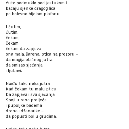
ćute podmuklo pod jastukom i
bacaju sjenke dragog lica
po bolesno bijelom plafonu.
I ćutim,
ćutim,
čekam,
čekam,
čekam da zapjeva
ona mala, šarena, ptica na prozoru –
da magija običnog jutra
da smisao sjećanja
i ljubavi.
Naiđu tako neka jutra
Kad čekam tu malu pticu
Da zapjeva i sva sjećanja
Spoji u rano proljeće
i pupoljke badema
drena i džanarike –
da popusti bol u grudima.