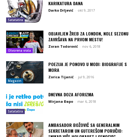
KARIKATURA DANA
Darko Drljević
-
okt 9, 2017
Satatatira
OBJAVLJEN ŽREB ZA LONDON, NOLE SEZONU
ZAVRŠAVA NA PRVOM MESTU!
Zoran Todorović
-
nov 6, 2018
Otvorena vrata
POEZIJA JE PONOVO U MODI: BIOGRAFIJE S
MORA
Zorica Tijanić
-
jul 9, 2016
Magazin
DNEVNA DOZA AFORIZMA
Mirjana Đapo
-
mar 6, 2018
Satatatira
AMBASADOR BOŽOVIĆ SA GENERALNIM
SEKRETAROM UN GUTEREŠOM PORUČIO:
“NIKAD VIŠE HOLOKAUST I GENOCID”