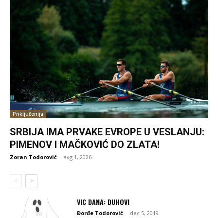
Priključenija
SRBIJA IMA PRVAKE EVROPE U VESLANJU:
PIMENOV I MAČKOVIĆ DO ZLATA!
Zoran Todorović
-
avg 1, 2026
VIC DANA: DUHOVI
Đorđe Todorović
-
dec 5, 2019