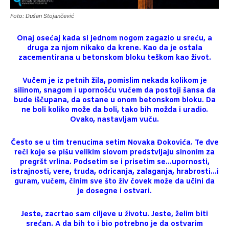
Foto: Dušan Stojančević
Onaj osećaj kada si jednom nogom zagazio u sreću, a
druga za njom nikako da krene. Kao da je ostala
zacementirana u betonskom bloku teškom kao život.
Vučem je iz petnih žila, pomislim nekada kolikom je
silinom, snagom i upornošću vučem da postoji šansa da
bude iščupana, da ostane u onom betonskom bloku. Da
ne boli koliko može da boli, tako bih možda i uradio.
Ovako, nastavljam vuču.
Često se u tim trenucima setim Novaka Đokovića. Te dve
reči koje se pišu velikim slovom predstvljaju sinonim za
pregršt vrlina. Podsetim se i prisetim se…upornosti,
istrajnosti, vere, truda, odricanja, zalaganja, hrabrosti…i
guram, vučem, činim sve što živ čovek može da učini da
je dosegne i ostvari.
Jeste, zacrtao sam ciljeve u životu. Jeste, želim biti
srećan. A da bih to i bio potrebno je da ostvarim