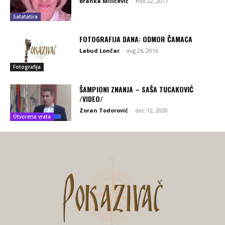
Branka Milićević
-
nov 22, 2017
Satatatira
FOTOGRAFIJA DANA: ODMOR ČAMACA
Labud Lončar
-
avg 26, 2016
Fotografija
ŠAMPIONI ZNANJA – SAŠA TUCAKOVIĆ
/VIDEO/
Zoran Todorović
-
dec 12, 2020
Otvorena vrata