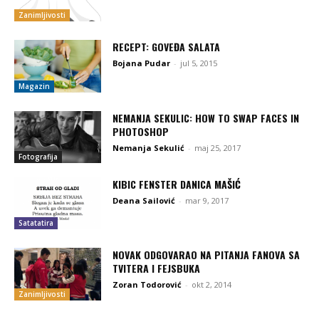
Zanimljivosti
RECEPT: GOVEĐA SALATA
Bojana Pudar
-
jul 5, 2015
Magazin
NEMANJA SEKULIC: HOW TO SWAP FACES IN
PHOTOSHOP
Nemanja Sekulić
-
maj 25, 2017
Fotografija
KIBIC FENSTER DANICA MAŠIĆ
Deana Sailović
-
mar 9, 2017
Satatatira
NOVAK ODGOVARAO NA PITANJA FANOVA SA
TVITERA I FEJSBUKA
Zoran Todorović
-
okt 2, 2014
Zanimljivosti