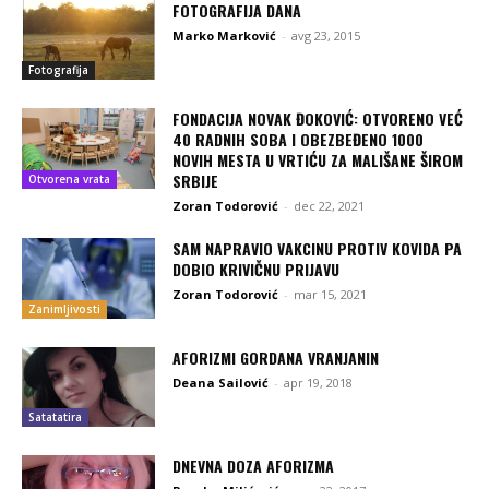
FOTOGRAFIJA DANA
Marko Marković
-
avg 23, 2015
Fotografija
FONDACIJA NOVAK ĐOKOVIĆ: OTVORENO VEĆ
40 RADNIH SOBA I OBEZBEĐENO 1000
NOVIH MESTA U VRTIĆU ZA MALIŠANE ŠIROM
SRBIJE
Otvorena vrata
Zoran Todorović
-
dec 22, 2021
SAM NAPRAVIO VAKCINU PROTIV KOVIDA PA
DOBIO KRIVIČNU PRIJAVU
Zoran Todorović
-
mar 15, 2021
Zanimljivosti
AFORIZMI GORDANA VRANJANIN
Deana Sailović
-
apr 19, 2018
Satatatira
DNEVNA DOZA AFORIZMA