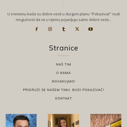
U vremenu kada su dobre vesti u durgom planu "Pokazivač" nudi
mogućnost da se u njemu pojavljuju samo dobre vesti...
Stranice
NAŠ TIM
O NAMA
NOVAKUJMO!
PRIDRUŽI SE NAŠEM TIMU, BUDI POKAZIVAČ!
KONTAKT