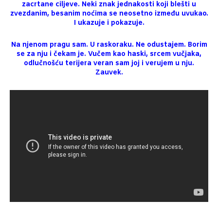
zacrtane ciljeve. Neki znak jednakosti koji blešti u
zvezdanim, besanim noćima se neosetno između uvukao.
I ukazuje i pokazuje.
Na njenom pragu sam. U raskoraku. Ne odustajem. Borim
se za nju i čekam je. Vučem kao haski, srcem vučjaka,
odlučnošću terijera veran sam joj i verujem u nju.
Zauvek.