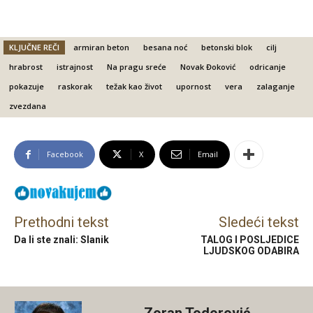
KLJUČNE REČI
armiran beton
besana noć
betonski blok
cilj
hrabrost
istrajnost
Na pragu sreće
Novak Đoković
odricanje
pokazuje
raskorak
težak kao život
upornost
vera
zalaganje
zvezdana
Facebook
X
Email
Prethodni tekst
Sledeći tekst
Da li ste znali: Slanik
TALOG I POSLJEDICE
LJUDSKOG ODABIRA