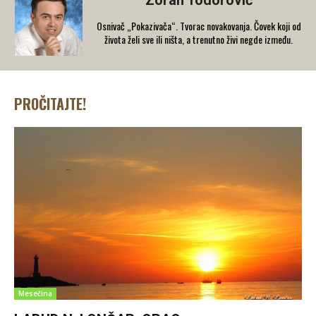
Zoran Todorović
Osnivač „Pokazivača“. Tvorac novakovanja. Čovek koji od
života želi sve ili ništa, a trenutno živi negde između.
PROČITAJTE!
Mesečina