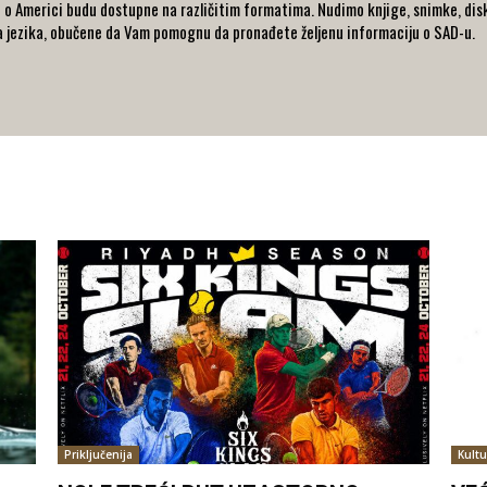
 o Americi budu dostupne na različitim formatima. Nudimo knjige, snimke, disk
va jezika, obučene da Vam pomognu da pronađete željenu informaciju o SAD-u.
Priključenija
Kultu