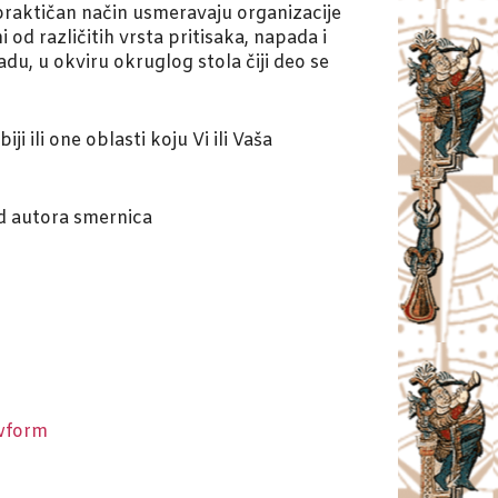
praktičan način usmeravaju organizacije
 od različitih vrsta pritisaka, napada i
u, u okviru okruglog stola čiji deo se
i ili one oblasti koju Vi ili Vaša
od autora smernica
wform