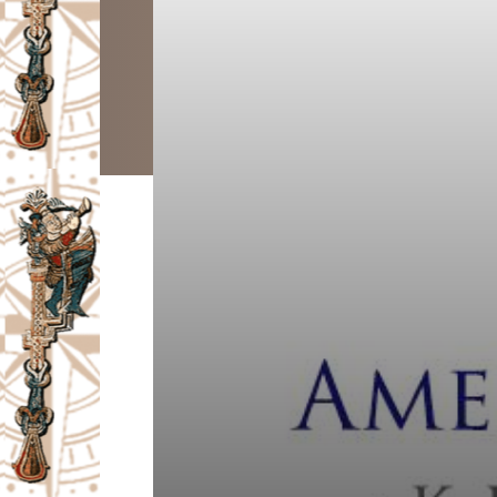
I
V
A
Č