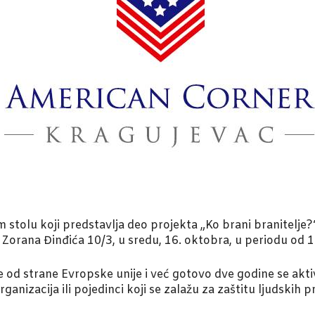
stolu koji predstavlja deo projekta „Ko brani branitelje?“
Zorana Đinđića 10/3, u sredu, 16. oktobra, u periodu od 1
je od strane Evropske unije i već gotovo dve godine se akt
ganizacija ili pojedinci koji se zalažu za zaštitu ljudskih 