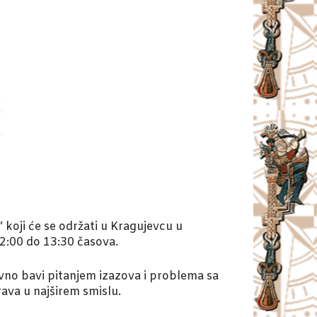
 koji će se održati u Kragujevcu u
2:00 do 13:30 časova.
ivno bavi pitanjem izazova i problema sa
prava u najširem smislu.