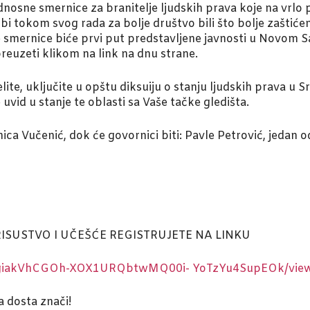
nosne smernice za branitelje ljudskih prava koje na vrlo
 bi tokom svog rada za bolje društvo bili što bolje zaštićeni
 smernice biće prvi put predstavljene javnosti u Novom Sad
euzeti klikom na link na dnu strane.
ite, uključite u opštu diksuiju o stanju ljudskih prava u Srbij
uvid u stanje te oblasti sa Vaše tačke gledišta.
ica Vučenić, dok će govornici biti: Pavle Petrović, jedan 
ISUSTVO I UČEŠĆE REGISTRUJETE NA LINKU
kICgiakVhCGOh-XOX1URQbtwMQ00i-
YoTzYu4SupEOk/vie
a dosta znači!