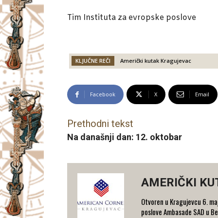
Tim Instituta za evropske poslove
KLJUČNE REČI
Američki kutak Kragujevac
Facebook
X
Email
Prethodni tekst
Na današnji dan: 12. oktobar
AMERIČKI KU
Otvoren u Kragujevcu 6. maj
poslove Ambasade SAD u Beo