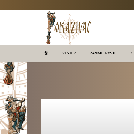
P
VESTI
ZANIMLJIVOSTI
OT
O
K
A
Z