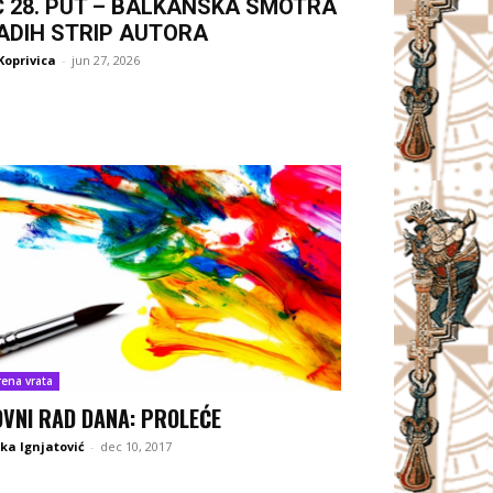
Ć 28. PUT – BALKANSKA SMOTRA
ADIH STRIP AUTORA
Koprivica
-
jun 27, 2026
rena vrata
OVNI RAD DANA: PROLEĆE
ka Ignjatović
-
dec 10, 2017