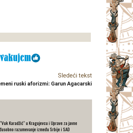
Sledeći tekst
meni ruski aforizmi: Garun Agacarski
“Vuk Karadžić“ u Kragujevcu i Uprave za javne
đusobno razumevanje između Srbije i SAD