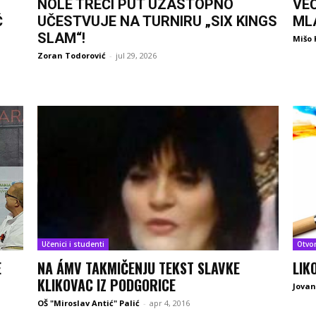
NOLE TREĆI PUT UZASTOPNO
VE
Ć
UČESTVUJE NA TURNIRU „SIX KINGS
ML
SLAM“!
Mišo 
Zoran Todorović
-
jul 29, 2026
Učenici i studenti
Otvo
E
NA ÁMV TAKMIČENJU TEKST SLAVKE
LIK
KLIKOVAC IZ PODGORICE
Jovan
OŠ "Miroslav Antić" Palić
-
apr 4, 2016