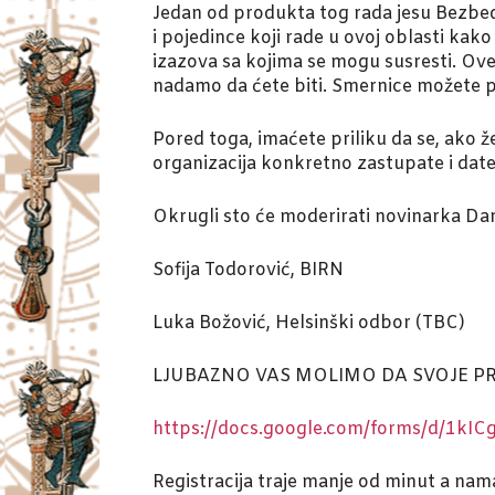
Jedan od produkta tog rada jesu Bezbed
i pojedince koji rade u ovoj oblasti kako
izazova sa kojima se mogu susresti. Ove
nadamo da ćete biti. Smernice možete pr
Pored toga, imaćete priliku da se, ako žel
organizacija konkretno zastupate i date 
Okrugli sto će moderirati novinarka Dan
Sofija Todorović, BIRN
Luka Božović, Helsinški odbor (TBC)
LJUBAZNO VAS MOLIMO DA SVOJE PR
https://docs.google.com/forms/d/1
Registracija traje manje od minut a nam