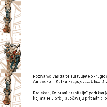
Pozivamo Vas da prisustvujete okruglom 
Američkom Kutku Kragujevac, Ulica Dr. 
Projekat „Ko brani branitelje“ podržan 
kojima se u Srbiji suočavaju pripadnici or