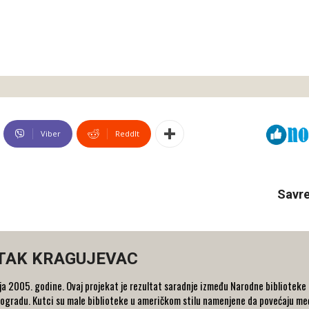
Viber
ReddIt
Savre
TAK KRAGUJEVAC
a 2005. godine. Ovaj projekat je rezultat saradnje između Narodne biblioteke 
gradu. Kutci su male biblioteke u američkom stilu namenjene da povećaju me