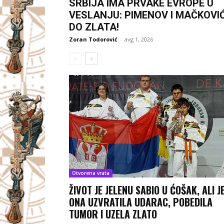
SRBIJA IMA PRVAKE EVROPE U
VESLANJU: PIMENOV I MAČKOVI
DO ZLATA!
Zoran Todorović
-
avg 1, 2026
Otvorena vrata
ŽIVOT JE JELENU SABIO U ĆOŠAK, ALI J
ONA UZVRATILA UDARAC, POBEDILA
TUMOR I UZELA ZLATO