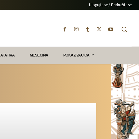
Ulogujte se / Pridružite se
TATATIRA
MESEČINA
POKAZIVAČICA