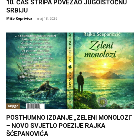
10. ČAS STRIPA POVEZAO JUGOISTOČNU
SRBIJU
Mišo Koprivica
-
maj 18, 2026
Knjige
POSTHUMNO IZDANJE „ZELENI MONOLOZI“
– NOVO SVJETLO POEZIJE RAJKA
ŠĆEPANOVIĆA