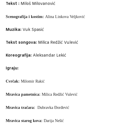
Tekst :
Miloš Milovanović
Scenografija i kostim:
Alina Linkova Veljković
Muzika:
Vuk Spasić
Tekst songova:
Milica Redžić Vulević
Koreografija:
Aleksandar Lekić
Igraju:
Cvrčak:
Milomir Rakić
Mravica pametnica:
Milica Redžić Vulević
Mravica tračara:
Dubravka Đorđević
Mravica starog kova:
Darija Nešić