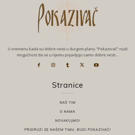
U vremenu kada su dobre vesti u durgom planu "Pokazivač" nudi
mogućnost da se u njemu pojavljuju samo dobre vesti...
Stranice
NAŠ TIM
O NAMA
NOVAKUJMO!
PRIDRUŽI SE NAŠEM TIMU, BUDI POKAZIVAČ!