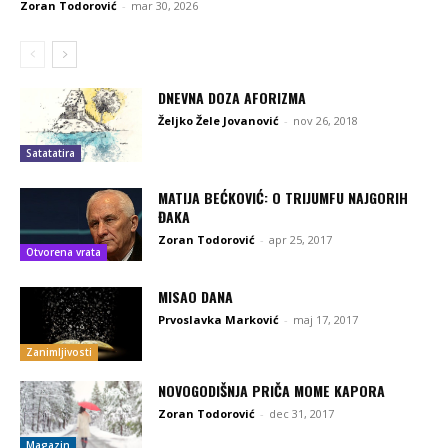
Zoran Todorović
-
mar 30, 2026
DNEVNA DOZA AFORIZMA
Željko Žele Jovanović
-
nov 26, 2018
Satatatira
MATIJA BEĆKOVIĆ: O TRIJUMFU NAJGORIH
ĐAKA
Zoran Todorović
-
apr 25, 2017
Otvorena vrata
MISAO DANA
Prvoslavka Marković
-
maj 17, 2017
Zanimljivosti
NOVOGODIŠNJA PRIČA MOME KAPORA
Zoran Todorović
-
dec 31, 2017
Magazin