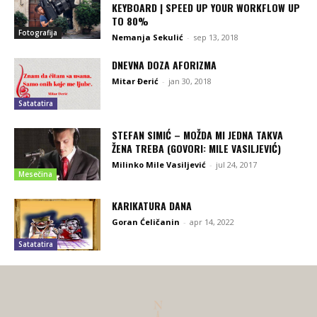
KEYBOARD | SPEED UP YOUR WORKFLOW UP
TO 80%
Fotografija
Nemanja Sekulić
-
sep 13, 2018
DNEVNA DOZA AFORIZMA
Mitar Đerić
-
jan 30, 2018
Satatatira
STEFAN SIMIĆ – MOŽDA MI JEDNA TAKVA
ŽENA TREBA (GOVORI: MILE VASILJEVIĆ)
Milinko Mile Vasiljević
-
jul 24, 2017
Mesečina
KARIKATURA DANA
Goran Ćeličanin
-
apr 14, 2022
Satatatira