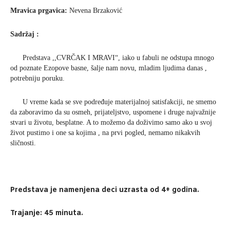
Mravica prgavica:
Nevena Brzaković
Sadržaj :
Predstava ,,CVRČAK I MRAVI“, iako u fabuli ne odstupa mnogo
od poznate Ezopove basne, šalje nam novu, mladim ljudima danas ,
potrebniju poruku.
U vreme kada se sve podređuje materijalnoj satisfakciji, ne smemo
da zaboravimo da su osmeh, prijateljstvo, uspomene i druge najvažnije
stvari u životu, besplatne. A to možemo da doživimo samo ako u svoj
život pustimo i one sa kojima , na prvi pogled, nemamo nikakvih
sličnosti.
Predstava je namenjena deci uzrasta od 4+ godina.
Trajanje: 45 minuta.