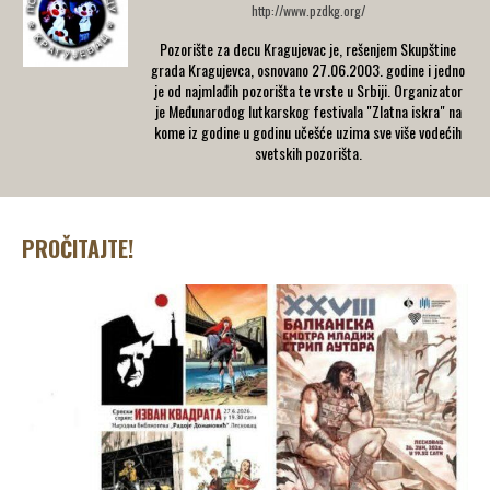
http://www.pzdkg.org/
Pozorište za decu Kragujevac je, rešenjem Skupštine
grada Kragujevca, osnovano 27.06.2003. godine i jedno
je od najmlađih pozorišta te vrste u Srbiji. Organizator
je Međunarodog lutkarskog festivala "Zlatna iskra" na
kome iz godine u godinu učešće uzima sve više vodećih
svetskih pozorišta.
PROČITAJTE!