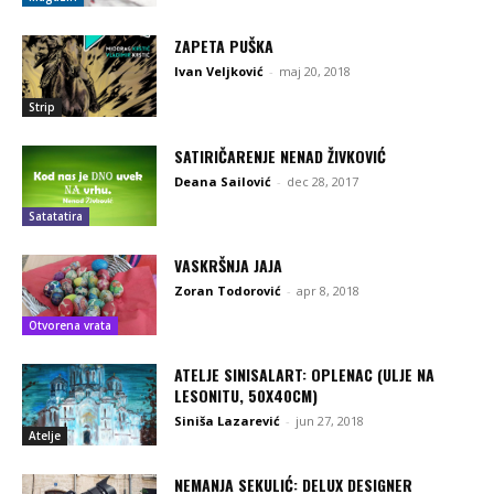
ZAPETA PUŠKA
Ivan Veljković
-
maj 20, 2018
Strip
SATIRIČARENJE NENAD ŽIVKOVIĆ
Deana Sailović
-
dec 28, 2017
Satatatira
VASKRŠNJA JAJA
Zoran Todorović
-
apr 8, 2018
Otvorena vrata
ATELJE SINISALART: OPLENAC (ULJE NA
LESONITU, 50X40CM)
Siniša Lazarević
-
jun 27, 2018
Atelje
NEMANJA SEKULIĆ: DELUX DESIGNER