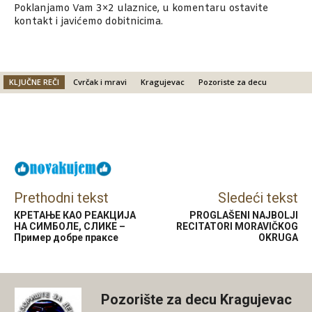
Poklanjamo Vam 3×2 ulaznice
, u komentaru ostavite
kontakt i javićemo dobitnicima.
KLJUČNE REČI
Cvrčak i mravi
Kragujevac
Pozoriste za decu
Facebook
X
Email
Prethodni tekst
Sledeći tekst
КРЕТАЊЕ КАО РЕАКЦИЈА
PROGLAŠENI NAJBOLJI
НА СИМБОЛЕ, СЛИКЕ –
RECITATORI MORAVIČKOG
Пример добре праксе
OKRUGA
Pozorište za decu Kragujevac