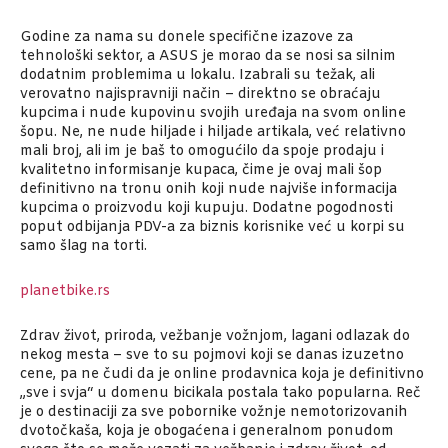
Godine za nama su donele specifične izazove za
tehnološki sektor, a ASUS je morao da se nosi sa silnim
dodatnim problemima u lokalu. Izabrali su težak, ali
verovatno najispravniji način – direktno se obraćaju
kupcima i nude kupovinu svojih uređaja na svom online
šopu. Ne, ne nude hiljade i hiljade artikala, već relativno
mali broj, ali im je baš to omogućilo da spoje prodaju i
kvalitetno informisanje kupaca, čime je ovaj mali šop
definitivno na tronu onih koji nude najviše informacija
kupcima o proizvodu koji kupuju. Dodatne pogodnosti
poput odbijanja PDV-a za biznis korisnike već u korpi su
samo šlag na torti.
planetbike.rs
Zdrav život, priroda, vežbanje vožnjom, lagani odlazak do
nekog mesta – sve to su pojmovi koji se danas izuzetno
cene, pa ne čudi da je online prodavnica koja je definitivno
„sve i svja“ u domenu bicikala postala tako popularna. Reč
je o destinaciji za sve pobornike vožnje nemotorizovanih
dvotočkaša, koja je obogaćena i generalnom ponudom