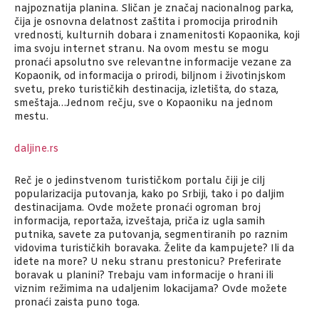
najpoznatija planina. Sličan je značaj nacionalnog parka,
čija je osnovna delatnost zaštita i promocija prirodnih
vrednosti, kulturnih dobara i znamenitosti Kopaonika, koji
ima svoju internet stranu. Na ovom mestu se mogu
pronaći apsolutno sve relevantne informacije vezane za
Kopaonik, od informacija o prirodi, biljnom i životinjskom
svetu, preko turističkih destinacija, izletišta, do staza,
smeštaja…Jednom rečju, sve o Kopaoniku na jednom
mestu.
daljine.rs
Reč je o jedinstvenom turističkom portalu čiji je cilj
popularizacija putovanja, kako po Srbiji, tako i po daljim
destinacijama. Ovde možete pronaći ogroman broj
informacija, reportaža, izveštaja, priča iz ugla samih
putnika, savete za putovanja, segmentiranih po raznim
vidovima turističkih boravaka. Želite da kampujete? Ili da
idete na more? U neku stranu prestonicu? Preferirate
boravak u planini? Trebaju vam informacije o hrani ili
viznim režimima na udaljenim lokacijama? Ovde možete
pronaći zaista puno toga.