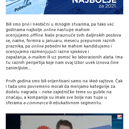
Bili smo prvi i neobični u mnogim stvarima, pa tako već
godinama najbolje
online
nastu­pe mahom
ocenjujemo
offline
. Naše praunuče svih daljinskih poslova
se, naime, formira u januaru, mesecu prepunom raznih
praznika, pa
online
pobedni­ ke mahom kandidujemo i
ocenjujemo razmenjujući razne spiskove i
zapažanja,
e‑mail
­om ili uz pomoć ko­ laboracionih alata. Ima
tu raznih peripetija koje nam ovaj izbor uvek iznova čine
zanimljivim…
Prvih godina smo bili orijentisani samo na
Web
sajtove. Čak
i tada smo povremeno morali da menjamo kategorije za
dodelu nagrada – neke zajedničke teme su gubile na
značaju, a kompanije su imale sve bolje nas­ tupe u
sferama
e‑commerce
ili edukativnom segmentu.