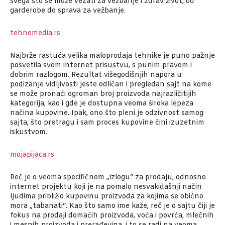
svega što se može vezati za vežbanje i zdrav život, od
garderobe do sprava za vežbanje.
tehnomedia.rs
Najbrže rastuća velika maloprodaja tehnike je puno pažnje
posvetila svom internet prisustvu, s punim pravom i
dobrim razlogom. Rezultat višegodišnjih napora u
podizanje vidljivosti jeste odličan i pregledan sajt na kome
se može pronaći ogroman broj proizvoda najrazličitijih
kategorija, kao i gde je dostupna veoma široka lepeza
načina kupovine. Ipak, ono što pleni je odzivnost samog
sajta, što pretragu i sam proces kupovine čini izuzetnim
iskustvom.
mojapijaca.rs
Reč je o veoma specifičnom „izlogu“ za prodaju, odnosno
internet projektu koji je na pomalo nesvakidašnji način
ljudima približio kupovinu proizvoda za kojima se obično
mora „tabanati“. Kao što samo ime kaže, reč je o sajtu čiji je
fokus na prodaji domaćih proizvoda, voća i povrća, mlečnih