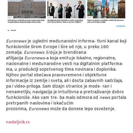
Euronews
je ugledni međunarodni informa‑ tivni kanal koji
funkcioniše širom Evrope i šire od nje, u preko 160
zemalja.
Euronews Srbija
je brendirana
afilijacija
Euronews
‑a koja emituje lokalne, regionalne,
nacionalne i međunarodne vesti na digitalnim platforma‑
ma, u produkciji sopstvenog tima novinara i dopisnika.
Njihov portal obećava pravovremene i objektivne
informacije iz zemlje i sveta, ali i dosta zabavnih sadržaja,
pa i video‑priloga. Sam dizajn stranice je mode‑ ran i
nenametljiv, navigacija je intuitivna a pretraživanje dobro
funkcioniše. Ako vam tre‑ ba malo odmora od
news
portala
pretrpanih naslovima i iskačućim
prozorima,
Euronews
može da donese lepo osveženje.
nedeljnik.rs