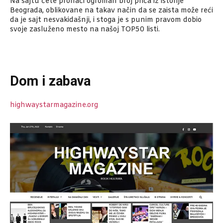
Na sajtu ćete pronaći ogroman broj priča iz istorije
Beograda, oblikovane na takav način da se zaista može reći
da je sajt nesvakidašnji, i stoga je s punim pravom dobio
svoje zasluženo mesto na našoj TOP50 listi.
Dom i zabava
highwaystarmagazine.org