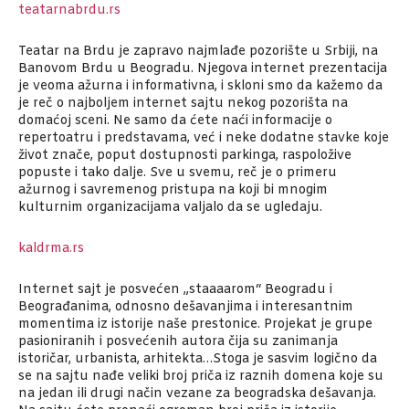
teatarnabrdu.rs
Teatar na Brdu je zapravo najmlađe pozorište u Srbiji, na
Banovom Brdu u Beogradu. Njegova internet prezentacija
je veoma ažurna i informativna, i skloni smo da kažemo da
je reč o najboljem internet sajtu nekog pozorišta na
domaćoj sceni. Ne samo da ćete naći informacije o
repertoatru i predstavama, već i neke dodatne stavke koje
život znače, poput dostupnosti parkinga, raspoložive
popuste i tako dalje. Sve u svemu, reč je o primeru
ažurnog i savremenog pristupa na koji bi mnogim
kulturnim organizacijama valjalo da se ugledaju.
kaldrma.rs
Internet sajt je posvećen „staaaarom“ Beogradu i
Beograđanima, odnosno dešavanjima i interesantnim
momentima iz istorije naše prestonice. Projekat je grupe
pasioniranih i posvećenih autora čija su zanimanja
istoričar, urbanista, arhitekta…Stoga je sasvim logično da
se na sajtu nađe veliki broj priča iz raznih domena koje su
na jedan ili drugi način vezane za beogradska dešavanja.