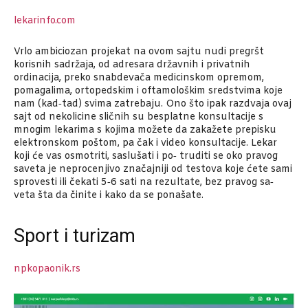
lekarinfo.com
Vrlo ambiciozan projekat na ovom sajtu nudi pregršt
korisnih sadržaja, od adresara državnih i privatnih
ordinacija, preko snabdevača medicinskom opremom,
pomagalima, ortopedskim i oftamološkim sredstvima koje
nam (kad‑tad) svima zatrebaju. Ono što ipak razdvaja ovaj
sajt od nekolicine sličnih su besplatne konsultacije s
mnogim lekarima s kojima možete da zakažete prepisku
elektronskom poštom, pa čak i video konsultacije. Lekar
koji će vas osmotriti, saslušati i po‑ truditi se oko pravog
saveta je neprocenjivo značajniji od testova koje ćete sami
sprovesti ili čekati 5‑6 sati na rezultate, bez pravog sa‑
veta šta da činite i kako da se ponašate.
Sport i turizam
npkopaonik.rs