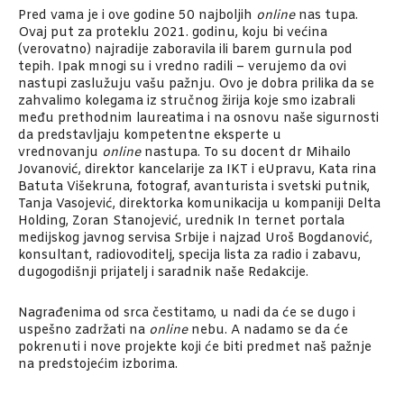
Pred vama je i ove godine 50 najboljih
online
nas­ tupa.
Ovaj put za proteklu 2021. godinu, koju bi većina
(verovatno) najradije zaboravila ili barem gurnula pod
tepih. Ipak mnogi su i vredno radili – verujemo da ovi
nastupi zaslužuju vašu pažnju. Ovo je dobra prilika da se
zahvalimo kolegama iz stručnog žirija koje smo izabrali
među prethodnim laureatima i na osnovu naše sigurnosti
da predstavljaju kompetentne eksperte u
vrednovanju
online
nastupa. To su docent dr Mihailo
Jovanović, direktor kancelarije za IKT i eUpravu, Kata­ rina
Batuta Višekruna, fotograf, avanturista i svetski putnik,
Tanja Vasojević, direktorka komunikacija u kompaniji Delta
Holding, Zoran Stanojević, urednik In­ ternet portala
medijskog javnog servisa Srbije i najzad Uroš Bogdanović,
konsultant, radio­voditelj, specija­ lista za radio i zabavu,
dugogodišnji prijatelj i saradnik naše Redakcije.
Nagrađenima od srca čestitamo, u nadi da će se dugo i
uspešno zadržati na
online
nebu. A nadamo se da će
pokrenuti i nove projekte koji će biti predmet naš pažnje
na predstojećim izborima.