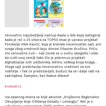
Verovatno najubedljiviji nastup ikada u bilo kojoj kategoriji
kada je reč o 25 izbora za TOP50 imao je upravo projekat
Fondacije Alek Kavčić, koja je kreirala neverovatan sajt, pre
svega zbog vrednosti koju donosi čitavom društvu. Priču
ste verovatno čuli – naš čovek se u svetu obogatio i rešio
da vrati ovoj zemlji tako što je pokrenuo projekat
digitalizacije svih udžbenika, lektire, velikog broja knjiga…
Stoga sajt predstavlja neverovatnu vrednost za sve
roditelje. I tek će predstavljati, budući da se i dalje radi na
sadržajima. Šampion, bez ikakve dileme!
krokodil.rs
Iza opasnog imena se krije akronim „Književno Regionalno
Okupljanje Koje Otklanja Dosadu I Letargiju“. Reč je o