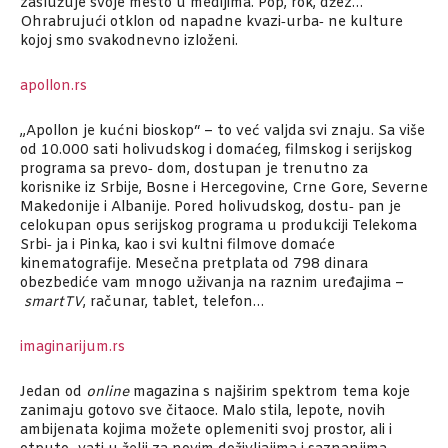
zaslužuje svoje mesto u medijima. Pop, rok, džez…
Ohrabrujući otklon od napadne kvazi‑urba‑ ne kulture
kojoj smo svakodnevno izloženi.
apollon.rs
„Apollon je kućni bioskop“ – to već valjda svi znaju. Sa više
od 10.000 sati holivudskog i domaćeg, filmskog i serijskog
programa sa prevo‑ dom, dostupan je trenutno za
korisnike iz Srbije, Bosne i Hercegovine, Crne Gore, Severne
Makedonije i Albanije. Pored holivudskog, dostu‑ pan je
celokupan opus serijskog programa u produkciji Telekoma
Srbi‑ ja i Pinka, kao i svi kultni filmove domaće
kinematografije. Mesečna pretplata od 798 dinara
obezbediće vam mnogo uživanja na raznim uređajima –
smartTV
, računar, tablet, telefon…
imaginarijum.rs
Jedan od
online
magazina s najširim spektrom tema koje
zanimaju gotovo sve čitaoce. Malo stila, lepote, novih
ambijenata kojima možete oplemeniti svoj prostor, ali i