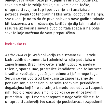
omogućava lakše i brže prikupljanje i analizu podataka,
tako da možete zaključiti koje su vam slabe tačke,
unaprediti svoj nastup i poslovanje, ali i analizirati
potrebe svojih (potencijalnih) klijenata i odgovoriti na njih.
Sve ukazuje na to da će prva polovina nove godine takođe
biti izazovna, a umrežavanje, korišćenje digitalnih alata i
resursa uz korisne savete ovog portala spada u najbolje
savete koje možemo da vam preporučimo.
kadrovska.rs
Kadrovska.rs
je
Web
aplikacija za automatsku izradu
kadrovskih dokumenata i administra‑ ciju podataka o
zaposlenima. Brzo i lako ćete izraditi ugovore, anekse,
rešenja, sporazume, pretražite kandidate, vodite karnete,
izradite izveštaje o godišnjem odmoru i još mnogo toga.
Servis će vas voditi od konkursa za zapošljavanje do
penzionisanja zaposlenih, sa svim redovnim periodičnim
događajima koji čine saradnju između poslodavca i zaposle‑
nih. Toplo preporučujemo i blog koji će je‑ dnostavnim
primerima i uputstvima odagnati mnoge vaše dileme, te
unaprediti zadovoljstvo saradnje poslodavaca i zaposlenih.