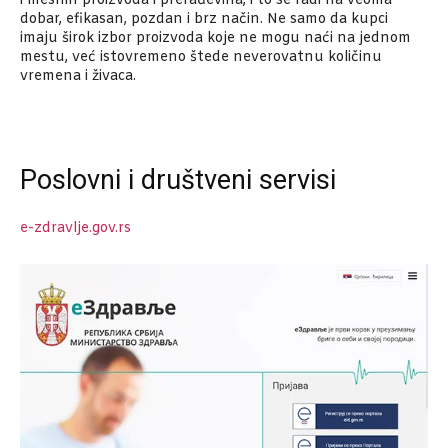
i mesnih proizvoda i prerađevina, i to se radi na veoma
dobar, efikasan, pozdan i brz način. Ne samo da kupci
imaju širok izbor proizvoda koje ne mogu naći na jednom
mestu, već istovremeno štede neverovatnu količinu
vremena i živaca.
Poslovni i društveni servisi
e-zdravlje.gov.rs