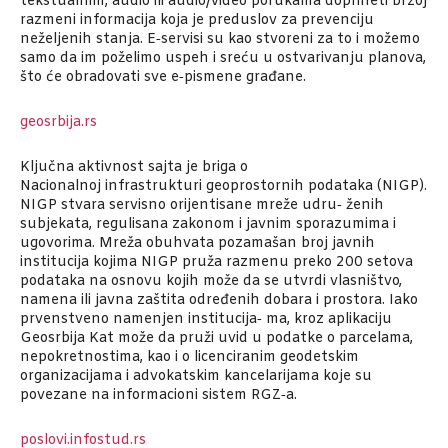
tekstualnim, audio ili audio/video porukama doprineti brzoj
razmeni informacija koja je preduslov za prevenciju
neželjenih stanja. E‑servisi su kao stvoreni za to i možemo
samo da im poželimo uspeh i sreću u ostvarivanju planova,
što će obradovati sve e‑pismene građane.
geosrbija.rs
Ključna aktivnost sajta je briga o
Nacionalnoj infrastrukturi geoprostornih podataka (NIGP).
NIGP stvara servisno orijentisane mreže udru‑ ženih
subjekata, regulisana zakonom i javnim sporazumima i
ugovorima. Mreža obuhvata pozamašan broj javnih
institucija kojima NIGP pruža razmenu preko 200 setova
podataka na osnovu kojih može da se utvrdi vlasništvo,
namena ili javna zaštita određenih dobara i prostora. Iako
prvenstveno namenjen institucija‑ ma, kroz aplikaciju
Geosrbija Kat može da pruži uvid u podatke o parcelama,
nepokretnostima, kao i o licenciranim geodetskim
organizacijama i advokatskim kancelarijama koje su
povezane na informacioni sistem RGZ‑a.
poslovi.infostud.rs