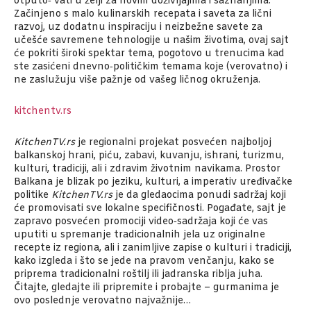
otputo‑ vati u želji za novim doživljajima i saznanjima.
Začinjeno s malo kulinarskih recepata i saveta za lični
razvoj, uz dodatnu inspiraciju i neizbežne savete za
učešće savremene tehnologije u našim životima, ovaj sajt
će pokriti široki spektar tema, pogotovo u trenucima kad
ste zasićeni dnevno‑političkim temama koje (verovatno) i
ne zaslužuju više pažnje od vašeg ličnog okruženja.
kitchentv.rs
KitchenTV.rs
je regionalni projekat posvećen najboljoj
balkanskoj hrani, piću, zabavi, kuvanju, ishrani, turizmu,
kulturi, tradiciji, ali i zdravim životnim navikama. Prostor
Balkana je blizak po jeziku, kulturi, a imperativ uređivačke
politike
KitchenTV.rs
je da gledaocima ponudi sadržaj koji
će promovisati sve lokalne specifičnosti. Pogađate, sajt je
zapravo posvećen promociji video‑sadržaja koji će vas
uputiti u spremanje tradicionalnih jela uz originalne
recepte iz regiona, ali i zanimljive zapise o kulturi i tradiciji,
kako izgleda i što se jede na pravom venčanju, kako se
priprema tradicionalni roštilj ili jadranska riblja juha.
Čitajte, gledajte ili pripremite i probajte – gurmanima je
ovo poslednje verovatno najvažnije…