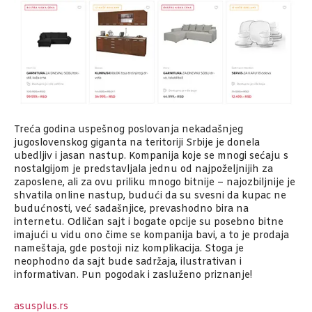
Treća godina uspešnog poslovanja nekadašnjeg
jugoslovenskog giganta na teritoriji Srbije je donela
ubedljiv i jasan nastup. Kompanija koje se mnogi sećaju s
nostalgijom je predstavljala jednu od najpoželjnijih za
zaposlene, ali za ovu priliku mnogo bitnije – najozbiljnije je
shvatila online nastup, budući da su svesni da kupac ne
budućnosti, već sadašnjice, prevashodno bira na
internetu. Odličan sajt i bogate opcije su posebno bitne
imajući u vidu ono čime se kompanija bavi, a to je prodaja
nameštaja, gde postoji niz komplikacija. Stoga je
neophodno da sajt bude sadržaja, ilustrativan i
informativan. Pun pogodak i zasluženo priznanje!
asusplus.rs