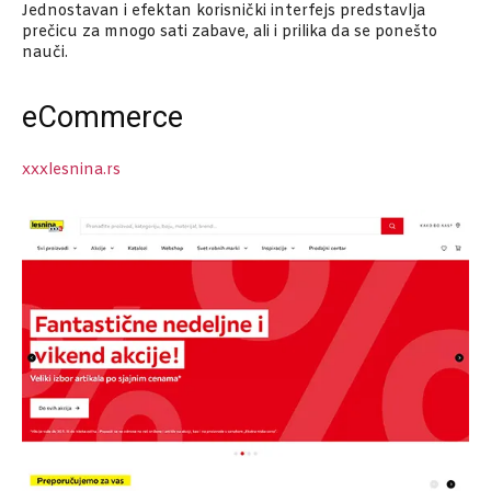
Jednostavan i efektan korisnički interfejs predstavlja
prečicu za mnogo sati zabave, ali i prilika da se ponešto
nauči.
eCommerce
xxxlesnina.rs