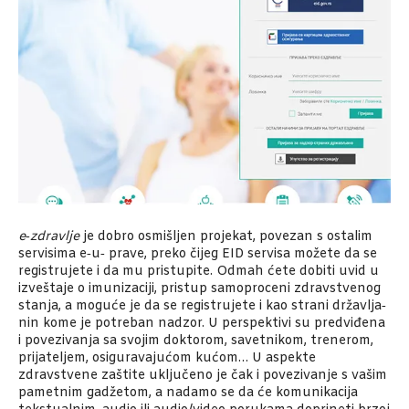
e‑zdravlje
je dobro osmišljen projekat, povezan s ostalim
servisima e‑u‑ prave, preko čijeg EID servisa možete da se
registrujete i da mu pristupite. Odmah ćete dobiti uvid u
izveštaje o imunizaciji, pristup samoproceni zdravstvenog
stanja, a moguće je da se registrujete i kao strani državlja‑
nin kome je potreban nadzor. U perspektivi su predviđena
i povezivanja sa svojim doktorom, savetnikom, trenerom,
prijateljem, osiguravajućom kućom… U aspekte
zdravstvene zaštite uključeno je čak i povezivanje s vašim
pametnim gadžetom, a nadamo se da će komunikacija