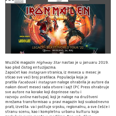
Muzički magazin
Highway Star
nastao je u januaru 2019.
kao plod čistog entuzijazma.
Započet kao
Instagram
stranica, iz meseca u mesec je
sticao sve veći broj pratilaca. Populacija koja je
pratila
Facebook
i
Instagram
naloge ohrabrila je autore da
nakon devet meseci rada otvore i sajt (PC Press ohrabruje
sve autore na korake koji doprinose rastu i
razvoju
online
nastupa), koji je naloge na društveni
mrežama transformisao u pravi magazin koji svakodnevno
prati, izvešta‑ va i poštuje srpsku, regionalnu, a sve češće i
stranu scenu, kao i kompletnu urbanu kulturu koja