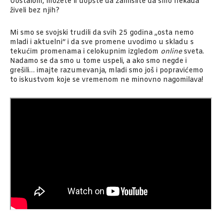
Uostalom, možete li uopšte da zamislite da smo nekada
živeli bez njih?
Mi smo se svojski trudili da svih 25 godina „osta­ nemo
mladi i aktuelni“ i da sve promene uvodimo u skladu s
tekućim promenama i celokupnim izgledom
online
sveta.
Nadamo se da smo u tome uspeli, a ako smo negde i
grešili… imajte razumevanja, mladi smo još i popravićemo
to iskustvom koje se vremenom ne­ minovno nagomilava!