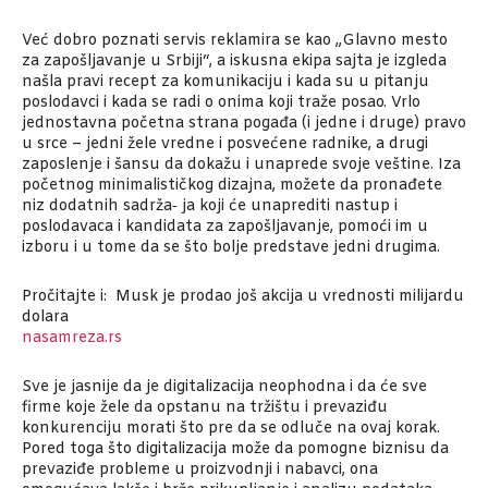
Već dobro poznati servis reklamira se kao „Glavno mesto
za zapošljavanje u Srbiji“, a iskusna ekipa sajta je izgleda
našla pravi recept za komunikaciju i kada su u pitanju
poslodavci i kada se radi o onima koji traže posao. Vrlo
jednostavna početna strana pogađa (i jedne i druge) pravo
u srce – jedni žele vredne i posvećene radnike, a drugi
zaposlenje i šansu da dokažu i unaprede svoje veštine. Iza
početnog minimalističkog dizajna, možete da pronađete
niz dodatnih sadrža‑ ja koji će unaprediti nastup i
poslodavaca i kandidata za zapošljavanje, pomoći im u
izboru i u tome da se što bolje predstave jedni drugima.
Pročitajte i:
Musk je prodao još akcija u vrednosti milijardu
dolara
nasamreza.rs
Sve je jasnije da je digitalizacija neophodna i da će sve
firme koje žele da opstanu na tržištu i prevaziđu
konkurenciju morati što pre da se odluče na ovaj korak.
Pored toga što digitalizacija može da pomogne biznisu da
prevaziđe probleme u proizvodnji i nabavci, ona