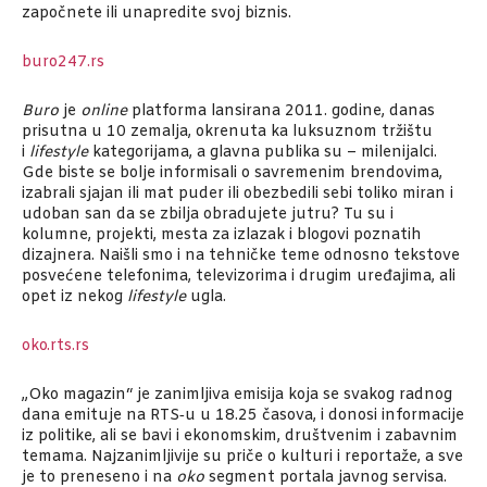
započnete ili unapredite svoj biznis.
buro247.rs
Buro
je
online
platforma lansirana 2011. godine, danas
prisutna u 10 zemalja, okrenuta ka luksuznom tržištu
i
lifestyle
kategorijama, a glavna publika su – milenijalci.
Gde biste se bolje informisali o savremenim brendovima,
izabrali sjajan ili mat puder ili obezbedili sebi toliko miran i
udoban san da se zbilja obradujete jutru? Tu su i
kolumne, projekti, mesta za izlazak i blogovi poznatih
dizajnera. Naišli smo i na tehničke teme odnosno tekstove
posvećene telefonima, televizorima i drugim uređajima, ali
opet iz nekog
lifestyle
ugla.
oko.rts.rs
„Oko magazin“ je zanimljiva emisija koja se svakog radnog
dana emituje na RTS‑u u 18.25 časova, i donosi informacije
iz politike, ali se bavi i ekonomskim, društvenim i zabavnim
temama. Najzanimljivije su priče o kulturi i reportaže, a sve
je to preneseno i na
oko
segment portala javnog servisa.