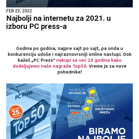
FEB 23, 2022
Najbolji na internetu za 2021. u
izboru PC press-a
Godina po godina,
najpre sajt po sajt, pa onda u
konkurenciju
uđoše
i
najraznovrsniji
online
nastupi.
Dok
kažeš „PC Press“
nakupi se već 25 godina kako
dodeljujemo naše nagrade Top50
.
Vreme je za nove
pobednike!