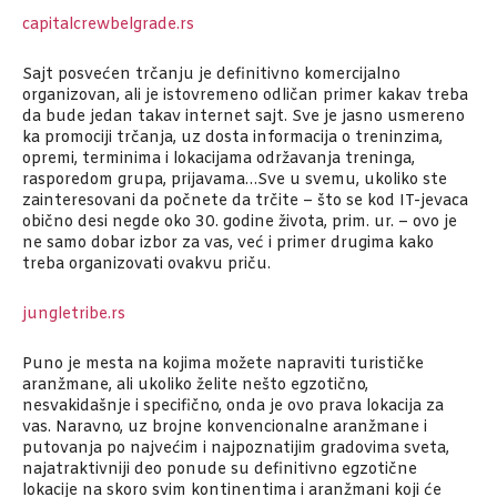
capitalcrewbelgrade.rs
Sajt posvećen trčanju je definitivno komercijalno
organizovan, ali je istovremeno odličan primer kakav treba
da bude jedan takav internet sajt. Sve je jasno usmereno
ka promociji trčanja, uz dosta informacija o treninzima,
opremi, terminima i lokacijama održavanja treninga,
rasporedom grupa, prijavama…Sve u svemu, ukoliko ste
zainteresovani da počnete da trčite – što se kod IT-jevaca
obično desi negde oko 30. godine života, prim. ur. – ovo je
ne samo dobar izbor za vas, već i primer drugima kako
treba organizovati ovakvu priču.
jungletribe.rs
Puno je mesta na kojima možete napraviti turističke
aranžmane, ali ukoliko želite nešto egzotično,
nesvakidašnje i specifično, onda je ovo prava lokacija za
vas. Naravno, uz brojne konvencionalne aranžmane i
putovanja po najvećim i najpoznatijim gradovima sveta,
najatraktivniji deo ponude su definitivno egzotične
lokacije na skoro svim kontinentima i aranžmani koji će