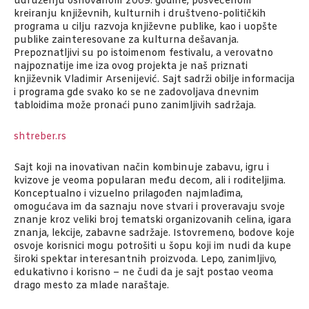
udruženju osnovanom 2009. godine, posvećenom
kreiranju književnih, kulturnih i društveno-političkih
programa u cilju razvoja književne publike, kao i uopšte
publike zainteresovane za kulturna dešavanja.
Prepoznatljivi su po istoimenom festivalu, a verovatno
najpoznatije ime iza ovog projekta je naš priznati
književnik Vladimir Arsenijević. Sajt sadrži obilje informacija
i programa gde svako ko se ne zadovoljava dnevnim
tabloidima može pronaći puno zanimljivih sadržaja.
shtreber.rs
Sajt koji na inovativan način kombinuje zabavu, igru i
kvizove je veoma popularan među decom, ali i roditeljima.
Konceptualno i vizuelno prilagođen najmlađima,
omogućava im da saznaju nove stvari i proveravaju svoje
znanje kroz veliki broj tematski organizovanih celina, igara
znanja, lekcije, zabavne sadržaje. Istovremeno, bodove koje
osvoje korisnici mogu potrošiti u šopu koji im nudi da kupe
široki spektar interesantnih proizvoda. Lepo, zanimljivo,
edukativno i korisno – ne čudi da je sajt postao veoma
drago mesto za mlade naraštaje.