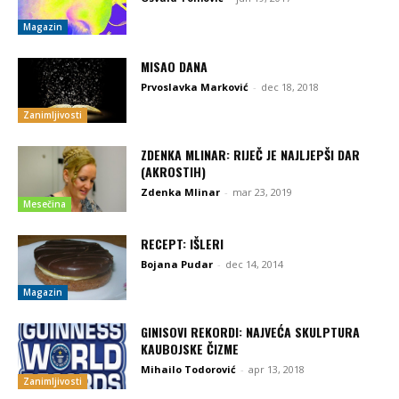
Magazin
MISAO DANA
Prvoslavka Marković
-
dec 18, 2018
Zanimljivosti
ZDENKA MLINAR: RIJEČ JE NAJLJEPŠI DAR
(AKROSTIH)
Zdenka Mlinar
-
mar 23, 2019
Mesečina
RECEPT: IŠLERI
Bojana Pudar
-
dec 14, 2014
Magazin
GINISOVI REKORDI: NAJVEĆA SKULPTURA
KAUBOJSKE ČIZME
Mihailo Todorović
-
apr 13, 2018
Zanimljivosti