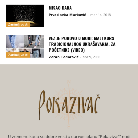
MISAO DANA
Prvoslavka Marković
-
mar 14, 2018
Zanimljivosti
VEZ JE PONOVO U MODI: MALI KURS
TRADICIONALNOG UKRAŠAVANJA, ZA
POČETNIKE (VIDEO)
Zanimljivosti
Zoran Todorović
-
apr 9, 2018
U vremenu kada su dobre vesti u durgom planu "Pokazivač" nudi