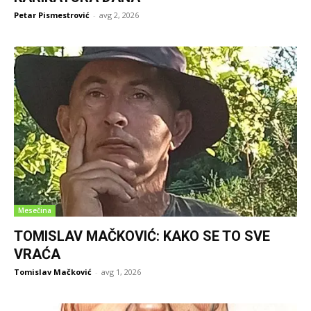
Petar Pismestrović
-
avg 2, 2026
Mesečina
TOMISLAV MAČKOVIĆ: KAKO SE TO SVE
VRAĆA
Tomislav Mačković
-
avg 1, 2026