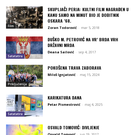
SKUPLJAČI PERJA: KULTNI FILM NAGRAĐEN U
KANU SAMO NA MINUT BIO JE DOBITNIK
OSKARA ’68.
Film
Zoran Todorović
-
mar 5, 2018
DUŠKO M. PETROVIĆ NA VR’ BRDA VRH
DRŽAVNI MRDA
Deana Sailović
-
sep 4, 2017
Satatatira
POKOŠENA TRAVA ZABORAVA
Miloš Ignjatović
-
maj 15, 2024
Priključenija
KARIKATURA DANA
Petar Pismestrović
-
maj 4, 2025
Satatatira
OSVALD TOMOVIĆ: DIVLJENJE
Osvald Tomović
-
jun 19, 2017