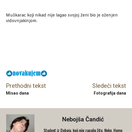
Muškarac koji nikad nije lagao svojoj ženi bio je oženjen
vidovnjakinjom.
Facebook
X
Email
Prethodni tekst
Sledeći tekst
Misao dana
Fotografija dana
Nebojša Čandić
Student iz Doboja, koji nije zapalio žito. Neko. Homo