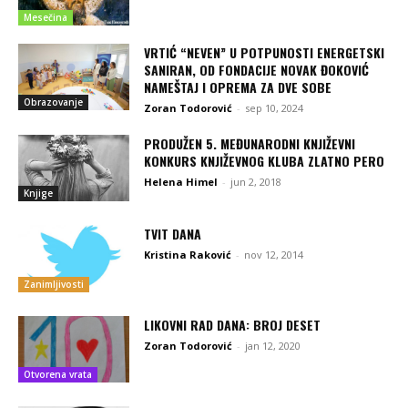
Mesečina
VRTIĆ “NEVEN” U POTPUNOSTI ENERGETSKI
SANIRAN, OD FONDACIJE NOVAK ĐOKOVIĆ
NAMEŠTAJ I OPREMA ZA DVE SOBE
Obrazovanje
Zoran Todorović
-
sep 10, 2024
PRODUŽEN 5. MEĐUNARODNI KNJIŽEVNI
KONKURS KNJIŽEVNOG KLUBA ZLATNO PERO
Helena Himel
-
jun 2, 2018
Knjige
TVIT DANA
Kristina Raković
-
nov 12, 2014
Zanimljivosti
LIKOVNI RAD DANA: BROJ DESET
Zoran Todorović
-
jan 12, 2020
Otvorena vrata