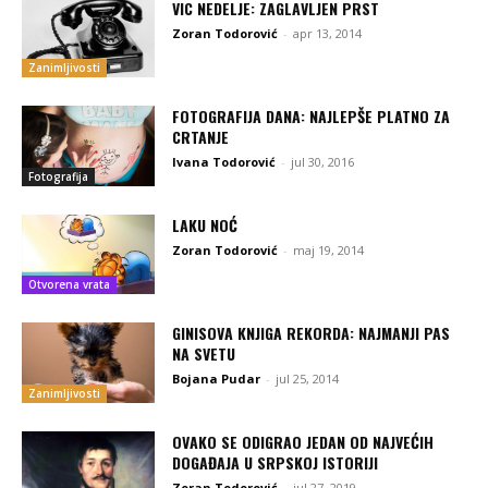
VIC NEDELJE: ZAGLAVLJEN PRST
Zoran Todorović
-
apr 13, 2014
Zanimljivosti
FOTOGRAFIJA DANA: NAJLEPŠE PLATNO ZA
CRTANJE
Ivana Todorović
-
jul 30, 2016
Fotografija
LAKU NOĆ
Zoran Todorović
-
maj 19, 2014
Otvorena vrata
GINISOVA KNJIGA REKORDA: NAJMANJI PAS
NA SVETU
Bojana Pudar
-
jul 25, 2014
Zanimljivosti
OVAKO SE ODIGRAO JEDAN OD NAJVEĆIH
DOGAĐAJA U SRPSKOJ ISTORIJI
Zoran Todorović
-
jul 27, 2019