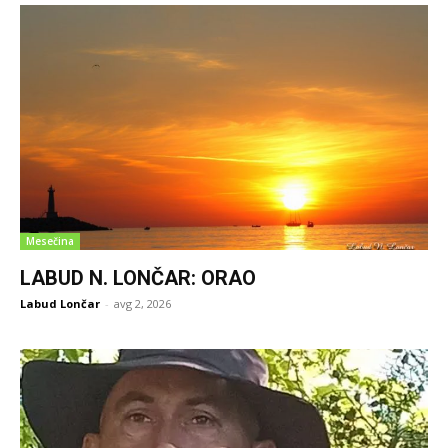
Mesečina
LABUD N. LONČAR: ORAO
Labud Lončar
-
avg 2, 2026