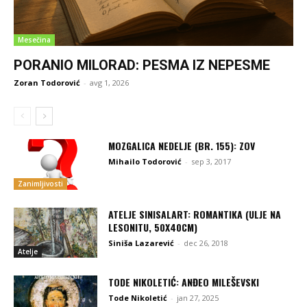
Mesečina
PORANIO MILORAD: PESMA IZ NEPESME
Zoran Todorović
-
avg 1, 2026
MOZGALICA NEDELJE (BR. 155): ZOV
Mihailo Todorović
-
sep 3, 2017
Zanimljivosti
ATELJE SINISALART: ROMANTIKA (ULJE NA
LESONITU, 50X40CM)
Siniša Lazarević
-
dec 26, 2018
Atelje
TODE NIKOLETIĆ: ANĐEO MILEŠEVSKI
Tode Nikoletić
-
jan 27, 2025