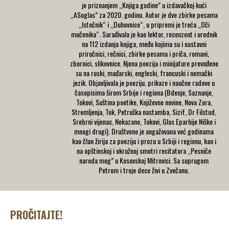
je priznanjem ,,Knjiga godine” u izdavačkoj kući
,,ASoglas” za 2020. godinu. Autor je dve zbirke pesama
,,Istočnik“ i ,,Duhovnice“, u pripremi je treća ,,Oči
mučenika“. Sarađivala je kao lektor, recenzent i urednik
na 112 izdanja knjiga, među kojima su i nastavni
priručnici, rečnici, zbirke pesama i priča, romani,
zbornici, slikovnice. Njena poezija i minijature prevođene
su na ruski, mađarski, engleski, francuski i nemački
jezik. Objavljivala je poeziju, prikaze i naučne radove u
časopisima širom Srbije i regiona (Bdenje, Saznanje,
Tokovi, Suština poetike, Književne novine, Nova Zora,
Stremljenja, Tok, Petruška nastamba, Sizif, Dr Filstud,
Srebrni vijenac, Nekazano, Tokovi, Glas Eparhije Niške i
mnogi drugi). Društveno je angažovana već godinama
kao član žirija za poeziju i prozu u Srbiji i regionu, kao i
na opštinskoj i okružnoj smotri recitatora ,,Pesniče
naroda mog” u Kosovskoj Mitrovici. Sa suprugom
Petrom i troje dece živi u Zvečanu.
PROČITAJTE!