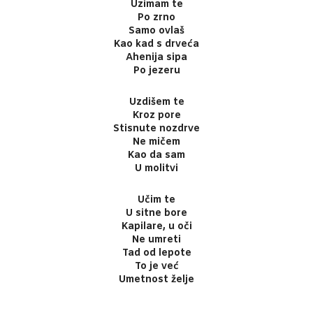
Uzimam te
Po zrno
Samo ovlaš
Kao kad s drveća
Ahenija sipa
Po jezeru
Uzdišem te
Kroz pore
Stisnute nozdrve
Ne mičem
Kao da sam
U molitvi
Učim te
U sitne bore
Kapilare, u oči
Ne umreti
Tad od lepote
To je već
Umetnost želje