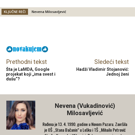
KLJUČNE REČI
Nevena Milosavljević
Facebook
X
Email
Prethodni tekst
Sledeći tekst
Šta je LaMDA, Google
Hadži Vladimir Stojanović:
projekat koji „ima svest i
Jednoj ženi
dušu“?
Nevena (Vukadinović)
Milosavljević
Rođena je 13. 4. 1990. godine u Novom Pazaru. Završila
je OŠ ,,Stana Bačanin” u Lešku i TŠ ,,Mihailo Petrović