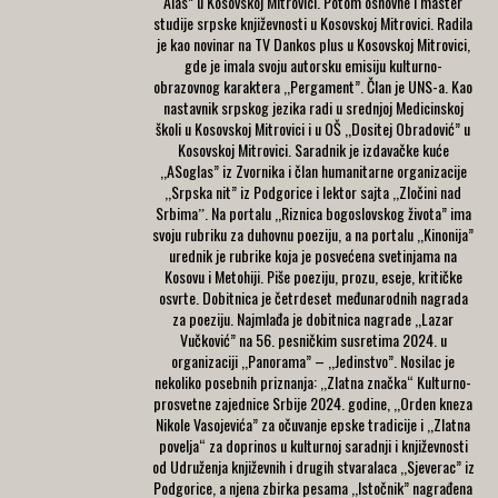
Alas” u Kosovskoj Mitrovici. Potom osnovne i master
studije srpske književnosti u Kosovskoj Mitrovici. Radila
je kao novinar na TV Dankos plus u Kosovskoj Mitrovici,
gde je imala svoju autorsku emisiju kulturno-
obrazovnog karaktera ,,Pergament”. Član je UNS-a. Kao
nastavnik srpskog jezika radi u srednjoj Medicinskoj
školi u Kosovskoj Mitrovici i u OŠ ,,Dositej Obradović” u
Kosovskoj Mitrovici. Saradnik je izdavačke kuće
,,ASoglas” iz Zvornika i član humanitarne organizacije
,,Srpska nit” iz Podgorice i lektor sajta ,,Zločini nad
Srbimaˮ. Na portalu ,,Riznica bogoslovskog života” ima
svoju rubriku za duhovnu poeziju, a na portalu ,,Kinonija”
urednik je rubrike koja je posvećena svetinjama na
Kosovu i Metohiji. Piše poeziju, prozu, eseje, kritičke
osvrte. Dobitnica je četrdeset međunarodnih nagrada
za poeziju. Najmlađa je dobitnica nagrade ,,Lazar
Vučković” na 56. pesničkim susretima 2024. u
organizaciji ,,Panorama” – ,,Jedinstvo”. Nosilac je
nekoliko posebnih priznanja: ,,Zlatna značka“ Kulturno-
prosvetne zajednice Srbije 2024. godine, ,,Orden kneza
Nikole Vasojevića” za očuvanje epske tradicije i ,,Zlatna
povelja“ za doprinos u kulturnoj saradnji i književnosti
od Udruženja književnih i drugih stvaralaca ,,Sjeverac” iz
Podgorice, a njena zbirka pesama ,,Istočnik” nagrađena