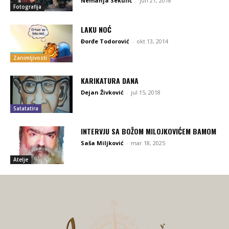
Nemanja Sekulić
-
jun 21, 2018
Fotografija
LAKU NOĆ
Đorđe Todorović
-
okt 13, 2014
Zanimljivosti
KARIKATURA DANA
Dejan Živković
-
jul 15, 2018
Satatatira
INTERVJU SA BOŽOM MILOJKOVIĆEM BAMOM
Saša Miljković
-
mar 18, 2025
Atelje