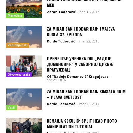
MED
Zoran Todorović
-
sep 11, 2017
Mesečina
ZA MIRAN SAN I DOBAR DAN: ZMAJEVA
KUGLA 37. EPIZODA
Đorđe Todorović
-
mar 22, 2016
Zanimljivosti
ПРИЧЕШЋЕ УЧЕНИКА ОШ „РАДОЈЕ
ДОМАНОВИЋ“ У САБОРНОЈ ЦРКВИ/
КРАГУЈЕВАЦ
Otvorena vrata
OŠ "Radoje Domanović" Kragujevac
-
apr 28, 2016
ZA MIRAN SAN I DOBAR DAN: SIMSALA GRIM
– PLAVA SVETLOST
Đorđe Todorović
-
mar 16, 2017
Vesti
NEMANJA SEKULIĆ: SPLIT HEAD PHOTO
MANIPULATION TUTORIAL