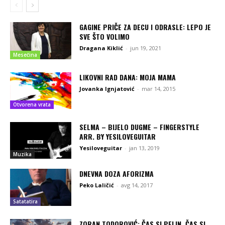
GAGINE PRIČE ZA DECU I ODRASLE: LEPO JE
SVE ŠTO VOLIMO
Dragana Kiklić
-
jun 19, 2021
Mesečina
LIKOVNI RAD DANA: MOJA MAMA
Jovanka Ignjatović
-
mar 14, 2015
Otvorena vrata
SELMA – BIJELO DUGME – FINGERSTYLE
ARR. BY YESILOVEGUITAR
Yesiloveguitar
-
jan 13, 2019
Muzika
DNEVNA DOZA AFORIZMA
Peko Laličić
-
avg 14, 2017
Satatatira
ZORAN TODOROVIĆ: ČAS SI PELIN, ČAS SI