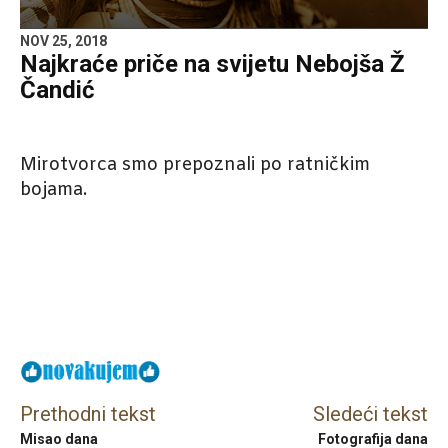
NOV 25, 2018
Najkraće priče na svijetu Nebojša Ž
Čandić
Mirotvorca smo prepoznali po ratničkim
bojama.
Facebook
X
Email
Prethodni tekst
Sledeći tekst
Misao dana
Fotografija dana