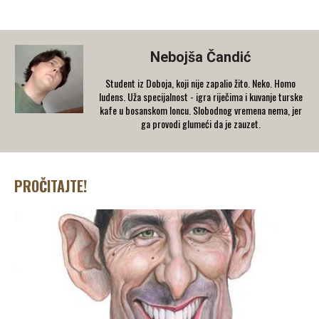
Nebojša Čandić
Student iz Doboja, koji nije zapalio žito. Neko. Homo
ludens. Uža specijalnost - igra riječima i kuvanje turske
kafe u bosanskom loncu. Slobodnog vremena nema, jer
ga provodi glumeći da je zauzet.
PROČITAJTE!