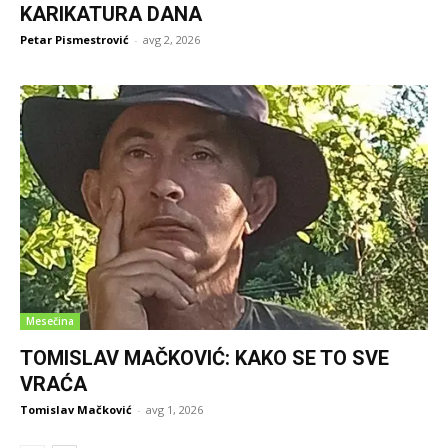
KARIKATURA DANA
Petar Pismestrović
-
avg 2, 2026
Mesečina
TOMISLAV MAČKOVIĆ: KAKO SE TO SVE
VRAĆA
Tomislav Mačković
-
avg 1, 2026