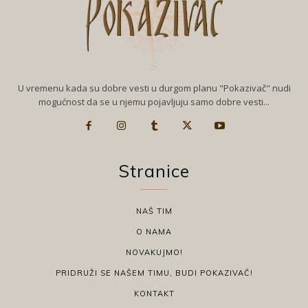
U vremenu kada su dobre vesti u durgom planu "Pokazivač" nudi
mogućnost da se u njemu pojavljuju samo dobre vesti...
Stranice
NAŠ TIM
O NAMA
NOVAKUJMO!
PRIDRUŽI SE NAŠEM TIMU, BUDI POKAZIVAČ!
KONTAKT