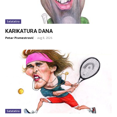
Satatatira
KARIKATURA DANA
Petar Pismestrović
-
avg 8, 2026
Satatatira