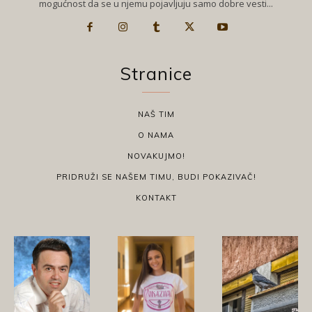
mogućnost da se u njemu pojavljuju samo dobre vesti...
Stranice
NAŠ TIM
O NAMA
NOVAKUJMO!
PRIDRUŽI SE NAŠEM TIMU, BUDI POKAZIVAČ!
KONTAKT