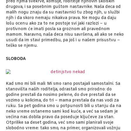
pred njima svekrve, komšije, roditelje njihovih školskih
drugova, i sa posebnim guštom nastavnike. Naša deca od
malih nogu znaju da su nastavnici tu zbog njih, u službi
njih i da skoro nemaju nikakva prava. Ne mogu da daju
lošu ocenu ako za to ne postoje svi jaki razlozi – u
protivnom će imati posla sa groznom ali pravednom
mamom. Naravno, naša deca nisu savršena, ali ako se neko
usudi da im stavi primedbu, pa još i u našem prisustvu –
teško se njemu.
SLOBODA
Kad smo mi bili mali: Mi smo rano postajali samostalni. Sa
stanovišta naših roditelja, odrastali smo prirodno: do
godine prestali da nosimo pelene, do dve prestali da se
vozimo u kolicima, do tri – mama prestala da nas vodi za
ruku. Sa pet godina smo u potpunosti bili u stanju da na
neko vreme ostanemo sami kod kuće, a već sa sedam je
većina nas dobila pravo da poseduje ključeve za stan.
Otprilike sa deset godina, već smo sami planirali svoje
slobodno vreme: tako smo, na primer, organizovali vožnju