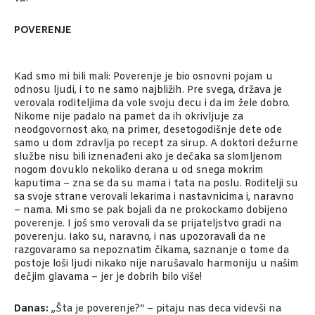
POVERENJE
Kad smo mi bili mali: Poverenje je bio osnovni pojam u
odnosu ljudi, i to ne samo najbližih. Pre svega, država je
verovala roditeljima da vole svoju decu i da im žele dobro.
Nikome nije padalo na pamet da ih okrivljuje za
neodgovornost ako, na primer, desetogodišnje dete ode
samo u dom zdravlja po recept za sirup. A doktori dežurne
službe nisu bili iznenađeni ako je dečaka sa slomljenom
nogom dovuklo nekoliko derana u od snega mokrim
kaputima – zna se da su mama i tata na poslu. Roditelji su
sa svoje strane verovali lekarima i nastavnicima i, naravno
– nama. Mi smo se pak bojali da ne prokockamo dobijeno
poverenje. I još smo verovali da se prijateljstvo gradi na
poverenju. Iako su, naravno, i nas upozoravali da ne
razgovaramo sa nepoznatim čikama, saznanje o tome da
postoje loši ljudi nikako nije narušavalo harmoniju u našim
dečjim glavama – jer je dobrih bilo više!
Danas:
„Šta je poverenje?“ – pitaju nas deca videvši na