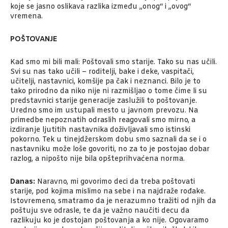
koje se jasno oslikava razlika između „onog“ i „ovog“
vremena.
POŠTOVANJE
Kad smo mi bili mali: Poštovali smo starije. Tako su nas učili.
Svi su nas tako učili – roditelji, bake i deke, vaspitači,
učitelji, nastavnici, komšije pa čak i neznanci. Bilo je to
tako prirodno da niko nije ni razmišljao o tome čime li su
predstavnici starije generacije zaslužili to poštovanje.
Uredno smo im ustupali mesto u javnom prevozu. Na
primedbe nepoznatih odraslih reagovali smo mirno, a
izdiranje ljutitih nastavnika doživljavali smo istinski
pokorno. Tek u tinejdžerskom dobu smo saznali da se i o
nastavniku može loše govoriti, no za to je postojao dobar
razlog, a nipošto nije bila opšteprihvaćena norma.
Danas:
Naravno, mi govorimo deci da treba poštovati
starije, pod kojima mislimo na sebe i na najdraže rođake.
Istovremeno, smatramo da je nerazumno tražiti od njih da
poštuju sve odrasle, te da je važno naučiti decu da
razlikuju ko je dostojan poštovanja a ko nije. Ogovaramo