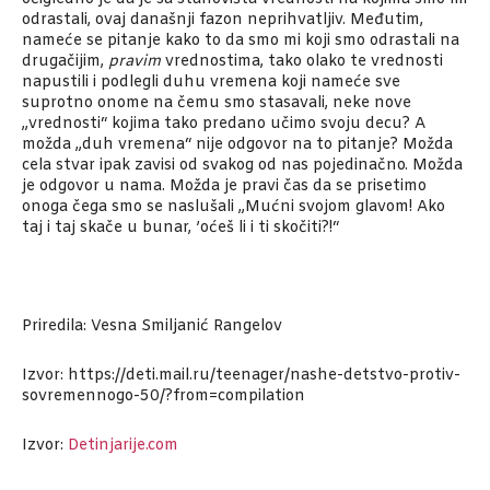
odrastali, ovaj današnji fazon neprihvatljiv. Međutim,
nameće se pitanje kako to da smo mi koji smo odrastali na
drugačijim,
pravim
vrednostima, tako olako te vrednosti
napustili i podlegli duhu vremena koji nameće sve
suprotno onome na čemu smo stasavali, neke nove
„vrednosti“ kojima tako predano učimo svoju decu? A
možda „duh vremena“ nije odgovor na to pitanje? Možda
cela stvar ipak zavisi od svakog od nas pojedinačno. Možda
je odgovor u nama. Možda je pravi čas da se prisetimo
onoga čega smo se naslušali „Mućni svojom glavom! Ako
taj i taj skače u bunar, ’oćeš li i ti skočiti?!“
Priredila: Vesna Smiljanić Rangelov
Izvor: https://deti.mail.ru/teenager/nashe-detstvo-protiv-
sovremennogo-50/?from=compilation
Izvor:
Detinjarije.com