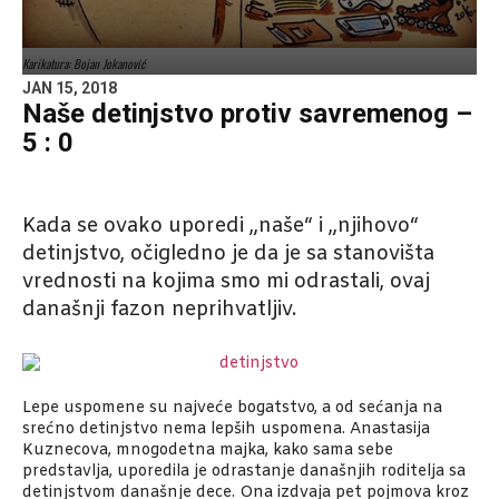
Karikatura: Bojan Jokanović
JAN 15, 2018
Naše detinjstvo protiv savremenog –
5 : 0
Kada se ovako uporedi „naše“ i „njihovo“
detinjstvo, očigledno je da je sa stanovišta
vrednosti na kojima smo mi odrastali, ovaj
današnji fazon neprihvatljiv.
Lepe uspomene su najveće bogatstvo, a od sećanja na
srećno detinjstvo nema lepših uspomena. Anastasija
Kuznecova, mnogodetna majka, kako sama sebe
predstavlja, uporedila je odrastanje današnjih roditelja sa
detinjstvom današnje dece. Ona izdvaja pet pojmova kroz