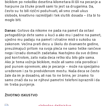
biciklom po nekoliko desetina kilometara ili išli na pecanje a
harpune za štuke pravili sami to jest sa drugarima. Da,
često su to bili rizični poduhvati, ali smo znali ukus
slobode, kreativno razmišljali i tek slutili: dosada – šta bi to
moglo biti.
Danas:
Gotovo da nikome ne pada na pamet da ostavi
petogodišnje dete samo u kući a ako mu i padne na pamet,
ujedno mu padaju na pamet i strašne misli o sukobu sa
zakonom. Većina prati decu u školu do dvanaeste godine,
preuzimajući pritom na svoja pleća ne samo teške rančeve
nego i izradu domaćih zadataka. Nastojimo da sve držimo
pod kontrolom, zato naša deca retko idu bilo gde sama.
Ako je tema vožnja biciklom, može ali samo cela porodica i
pod punom opremom; ako je pecanje – može na specijalno
uređenom i za to predviđenom mestu. Naša deca se često
žale da im je dosadno, ali nas to ne brine, jer znamo: to
samo znači da su se njihovi pametni telefoni ispraznili i da
im treba punjenje.
ŽIVOTNO ISKUSTVO