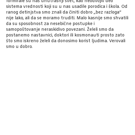
formirale su naš unutrašnji svet, kao neodvojiv deo
sistema vrednosti koji su u nas usadile porodica i škola. Od
ranog detinjstva smo znali da činiti dobro „bez razloga“
nije lako, ali da se moramo truditi. Malo kasnije smo shvatili
da su sposobnost za nesebične postupke i
samopoštovanje neraskidivo povezani. Želeli smo da
postanemo nastavnici, doktori ili kosmonauti prosto zato
što smo iskreno želeli da donosimo korist ljudima. Verovali
smo u dobro.