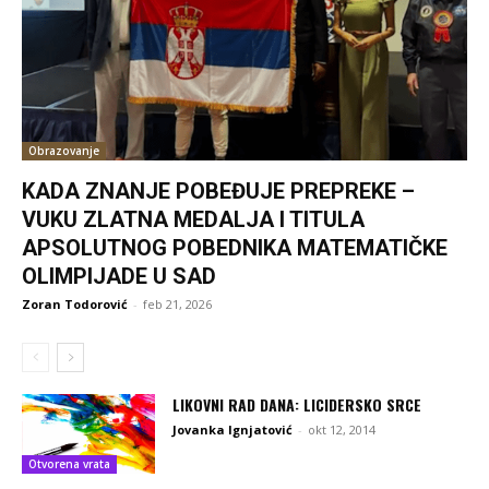
Obrazovanje
KADA ZNANJE POBEĐUJE PREPREKE –
VUKU ZLATNA MEDALJA I TITULA
APSOLUTNOG POBEDNIKA MATEMATIČKE
OLIMPIJADE U SAD
Zoran Todorović
-
feb 21, 2026
LIKOVNI RAD DANA: LICIDERSKO SRCE
Jovanka Ignjatović
-
okt 12, 2014
Otvorena vrata