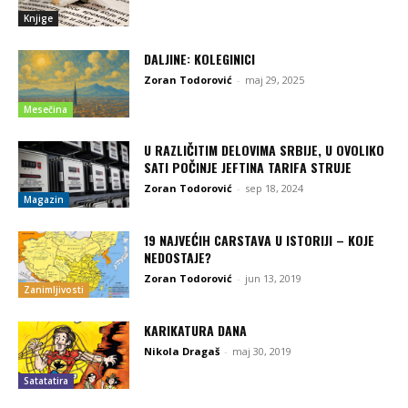
Knjige
DALJINE: KOLEGINICI
Zoran Todorović
-
maj 29, 2025
Mesečina
U RAZLIČITIM DELOVIMA SRBIJE, U OVOLIKO
SATI POČINJE JEFTINA TARIFA STRUJE
Zoran Todorović
-
sep 18, 2024
Magazin
19 NAJVEĆIH CARSTAVA U ISTORIJI – KOJE
NEDOSTAJE?
Zoran Todorović
-
jun 13, 2019
Zanimljivosti
KARIKATURA DANA
Nikola Dragaš
-
maj 30, 2019
Satatatira