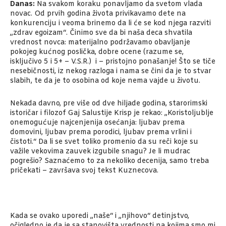
Danas:
Na svakom koraku ponavljamo da svetom vlada
novac. Od prvih godina života privikavamo dete na
konkurenciju i veoma brinemo da li će se kod njega razviti
„zdrav egoizam“. Činimo sve da bi naša deca shvatila
vrednost novca: materijalno podržavamo obavljanje
pokojeg kućnog poslička, dobre ocene (razume se,
isključivo 5 i 5+ – V.S.R.) i – pristojno ponašanje! Što se tiče
nesebičnosti, iz nekog razloga i nama se čini da je to stvar
slabih, te da je to osobina od koje nema vajde u životu.
Nekada davno, pre više od dve hiljade godina, starorimski
istoričar i filozof Gaj Salustije Krisp je rekao: „Koristoljublje
onemogućuje najcenjenija osećanja: ljubav prema
domovini, ljubav prema porodici, ljubav prema vrlini i
čistoti.“ Da li se svet toliko promenio da su reči koje su
važile vekovima zauvek izgubile snagu? Je li mudrac
pogrešio? Saznaćemo to za nekoliko decenija, samo treba
pričekati – završava svoj tekst Kuznecova.
Kada se ovako uporedi „naše“ i „njihovo“ detinjstvo,
očigledno je da je sa stanovišta vrednosti na kojima smo mi