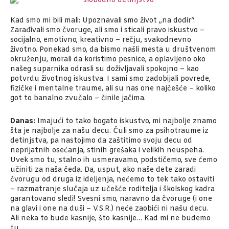
Kad smo mi bili mali: Upoznavali smo život „na dodir“.
Zarađivali smo čvoruge, ali smo i sticali pravo iskustvo –
socijalno, emotivno, kreativno – rečju, svakodnevno
životno. Ponekad smo, da bismo našli mesta u društvenom
okruženju, morali da koristimo pesnice, a oplavljeno oko
našeg suparnika odrasli su doživljavali spokojno – kao
potvrdu životnog iskustva. I sami smo zadobijali povrede,
fizičke i mentalne traume, ali su nas one najčešće – koliko
got to banalno zvučalo – činile jačima.
Danas:
Imajući to tako bogato iskustvo, mi najbolje znamo
šta je najbolje za našu decu. Čuli smo za psihotraume iz
detinjstva, pa nastojimo da zaštitimo svoju decu od
neprijatnih osećanja, stinih grešaka i velikih neuspeha.
Uvek smo tu, stalno ih usmeravamo, podstičemo, sve ćemo
učiniti za naša čeda. Da, usput, ako naše dete zaradi
čvorugu od druga iz ideljenja, nećemo to tek tako ostaviti
– razmatranje slučaja uz učešće roditelja i školskog kadra
garantovano sledi! Svesni smo, naravno da čvoruge (i one
na glavi i one na duši – V.S.R.) neće zaobići ni našu decu.
Ali neka to bude kasnije, što kasnije… Kad mi ne budemo
tu.