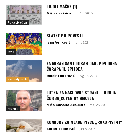
LJUDI I MAČKE (1)
Mišo Koprivica
-
jul 13, 2025
Pokazivačica
SLATKE PRIPOVESTI
Ivan Veljković
-
jul 1, 2021
Strip
ZA MIRAN SAN I DOBAR DAN: PIPI DUGA
ČARAPA 11. EPIZODA
Đorđe Todorović
-
avg 14, 2017
Zanimljivosti
LUTKA SA NASLOVNE STRANE – RIBLJA
ČORBA_COVER BY MMCELA
Miša mmcela Acoustic
-
maj 25, 2018
Muzika
KONKURS ZA MLADE PISCE „RUKOPISI 41“
Zoran Todorović
-
jan 5, 2018