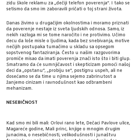
zidu škole reklamu za „dečiji telefon poverenja“. I tako se
setismo da smo im zaboravili pričati o toj strani života.
Danas živimo u drugačijim okolnostima i moramo priznati
da poverenje nestaje iz sveta ljudskih odnosa. Samo, iz
nekih razloga mi se tome naročito i ne protivimo. Učimo
decu da loše misle o ljudima, kada bez snebivanja, motive
nečijih postupaka tumačimo u skladu sa opsegom
sopstvenog fantaziranja. Često u našim razgovorima
promiče misao da imati poverenja znači isto što i biti glup.
Smatramo da će sumnjičavost i skepticizam pomoći našoj
deci da „opstanu“, „probiju se“, postignu uspeh, ali ne
dosećamo se da time u njima sejemo zabrinutost a
žanjemo cinizam i ravnodušnost kao odbrambeni
mehanizam.
NESEBIČNOST
Kad smo mi bili mali: Orlovi rano lete, Dečaci Pavlove ulice,
Magareće godine, Mali princ, knjige o mnogim drugim
junacima, o nesebičnosti, velikodušnosti i junaštvu