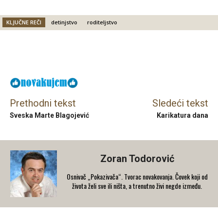
KLJUČNE REČI
detinjstvo
roditeljstvo
Facebook
X
Email
Prethodni tekst
Sledeći tekst
Sveska Marte Blagojević
Karikatura dana
Zoran Todorović
Osnivač „Pokazivača“. Tvorac novakovanja. Čovek koji od
života želi sve ili ništa, a trenutno živi negde između.