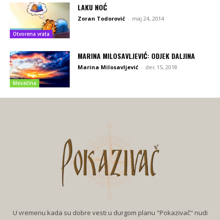
LAKU NOĆ
Zoran Todorović
-
maj 24, 2014
Otvorena vrata
MARINA MILOSAVLJEVIĆ: ODJEK DALJINA
Marina Milosavljević
-
dec 15, 2018
Mesečina
U vremenu kada su dobre vesti u durgom planu "Pokazivač" nudi