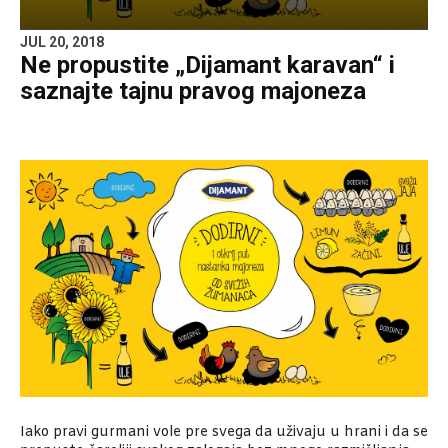
JUL 20, 2018
Ne propustite „Dijamant karavan“ i
saznajte tajnu pravog majoneza
Iako pravi gurmani vole pre svega da uživaju u hrani i da se