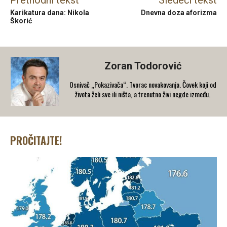
Karikatura dana: Nikola
Dnevna doza aforizma
Škorić
Zoran Todorović
Osnivač „Pokazivača“. Tvorac novakovanja. Čovek koji od
života želi sve ili ništa, a trenutno živi negde između.
PROČITAJTE!