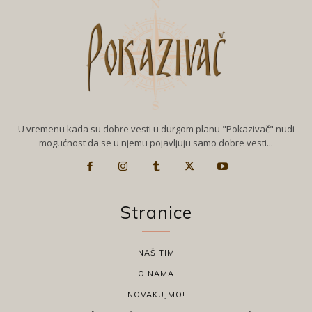
U vremenu kada su dobre vesti u durgom planu "Pokazivač" nudi
mogućnost da se u njemu pojavljuju samo dobre vesti...
Stranice
NAŠ TIM
O NAMA
NOVAKUJMO!