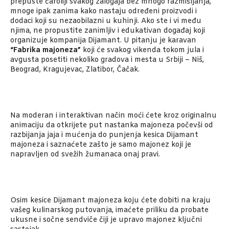
prepuste čaroliji svakog zalogaja bez mnogo razmišljanja,
mnoge ipak zanima kako nastaju određeni proizvodi i
dodaci koji su nezaobilazni u kuhinji. Ako ste i vi među
njima, ne propustite zanimljiv i edukativan događaj koji
organizuje kompanija Dijamant. U pitanju je karavan
“Fabrika majoneza”
koji će svakog vikenda tokom jula i
avgusta posetiti nekoliko gradova i mesta u Srbiji – Niš,
Beograd, Kragujevac, Zlatibor, Čačak.
Na moderan i interaktivan način moći ćete kroz originalnu
animaciju da otkrijete put nastanka majoneza počevši od
razbijanja jaja i mućenja do punjenja kesica Dijamant
majoneza i saznaćete zašto je samo majonez koji je
napravljen od svežih žumanaca onaj pravi.
Osim kesice Dijamant majoneza koju ćete dobiti na kraju
vašeg kulinarskog putovanja, imaćete priliku da probate
ukusne i sočne sendviče čiji je upravo majonez ključni