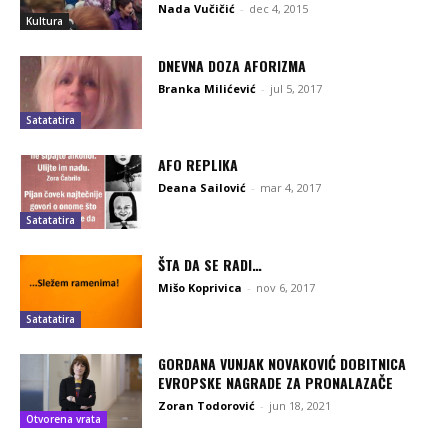
Nada Vučičić
-
dec 4, 2015
Kultura
DNEVNA DOZA AFORIZMA
Branka Milićević
-
jul 5, 2017
Satatatira
AFO REPLIKA
Deana Sailović
-
mar 4, 2017
Satatatira
ŠTA DA SE RADI…
Mišo Koprivica
-
nov 6, 2017
Satatatira
GORDANA VUNJAK NOVAKOVIĆ DOBITNICA
EVROPSKE NAGRADE ZA PRONALAZAČE
Zoran Todorović
-
jun 18, 2021
Otvorena vrata