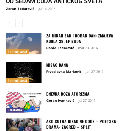
OD SEDAM ČUDA ANTIČKOG SVETA
Zoran Todorović
-
jul 16, 2025
ZA MIRAN SAN I DOBAR DAN: ZMAJEVA
KUGLA 38. EPIZODA
Đorđe Todorović
-
mar 23, 2016
Zanimljivosti
MISAO DANA
Prvoslavka Marković
-
jan 27, 2019
Zanimljivosti
DNEVNA DOZA AFORIZMA
Goran Ivanković
-
jul 27, 2017
Satatatira
AKO SUTRA NIKAD NE DOĐE – POETSKA
DRAMA- ZAGREB – SPLIT