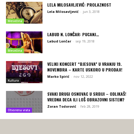
LELA MILOSAVLJEVIĆ: PROLAZNOST
Lela Milosavljević
-
jun 3, 2018
Mesečina
LABUD N. LONČAR: PUCANJ…
Labud Lončar
-
sep 19, 2018
Mesečina
VELIKI KONCERT “BJESOVA” U VRANJU 19.
NOVEMBRA – KARTE USKORO U PRODAJI!
Marko Spirić
-
nov 12, 2022
Kultura
SVAKI DRUGI OSNOVAC U SRBIJI – ODLIKAŠ!
VREDNA DECA ILI LOŠ OBRAZOVNI SISTEM?
Zoran Todorović
-
feb 28, 2019
Otvorena vrata