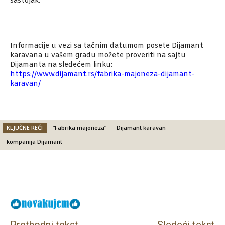
sastojak.
Informacije u vezi sa tačnim datumom posete Dijamant
karavana u vašem gradu možete proveriti na sajtu
Dijamanta na sledećem linku:
https://www.dijamant.rs/fabrika-majoneza-dijamant-
karavan/
KLJUČNE REČI
“Fabrika majoneza”
Dijamant karavan
kompanija Dijamant
Facebook
X
Email
Prethodni tekst
Sledeći tekst