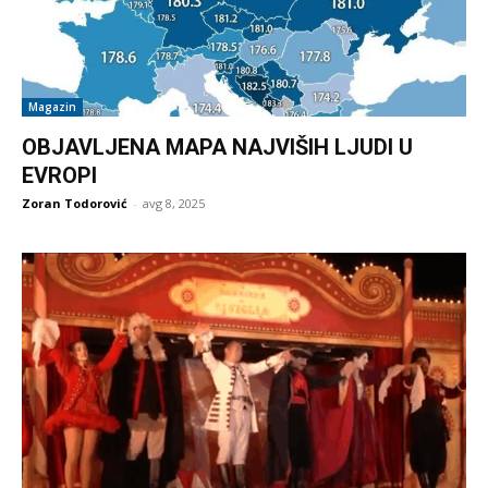
Magazin
OBJAVLJENA MAPA NAJVIŠIH LJUDI U
EVROPI
Zoran Todorović
-
avg 8, 2025