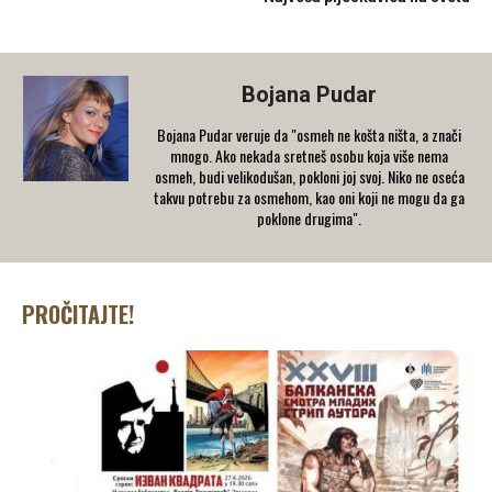
Bojana Pudar
Bojana Pudar veruje da "osmeh ne košta ništa, a znači
mnogo. Ako nekada sretneš osobu koja više nema
osmeh, budi velikodušan, pokloni joj svoj. Niko ne oseća
takvu potrebu za osmehom, kao oni koji ne mogu da ga
poklone drugima".
PROČITAJTE!