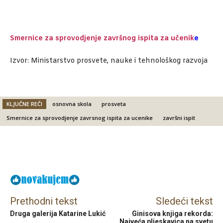
Smernice za sprovodjenje završnog ispita za učenik
e
Izvor: Ministarstvo prosvete, nauke i tehnološkog razvoja
KLJUČNE REČI
osnovna skola
prosveta
Smernice za sprovodjenje zavrsnog ispita za ucenike
završni ispit
Facebook
X
Email
Prethodni tekst
Sledeći tekst
Druga galerija Katarine Lukić
Ginisova knjiga rekorda:
Najveća pljeskavica na svetu