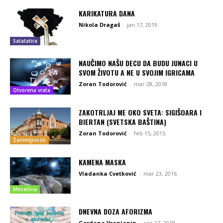
KARIKATURA DANA
Nikola Dragaš
-
jan 17, 2019
Satatatira
NAUČIMO NAŠU DECU DA BUDU JUNACI U
SVOM ŽIVOTU A NE U SVOJIM IGRICAMA
Zoran Todorović
-
mar 28, 2018
Otvorena vrata
ZAKOTRLJAJ ME OKO SVETA: SIGIŠOARA I
BIERTAN (SVETSKA BAŠTINA)
Zoran Todorović
-
feb 15, 2015
Zanimljivosti
KAMENA MASKA
Vladanka Cvetković
-
mar 23, 2016
Mesečina
DNEVNA DOZA AFORIZMA
Gordana Vranjanin
-
sep 27, 2018