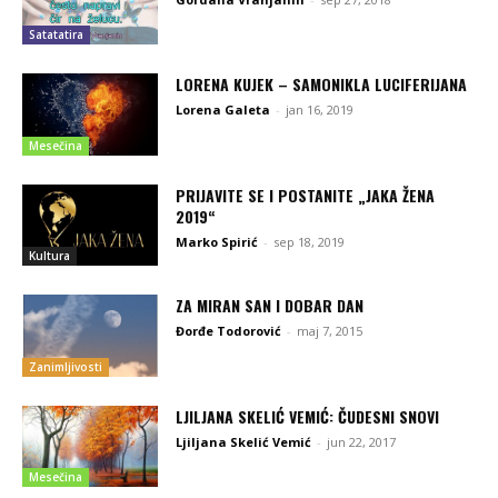
Satatatira
LORENA KUJEK – SAMONIKLA LUCIFERIJANA
Lorena Galeta
-
jan 16, 2019
Mesečina
PRIJAVITE SE I POSTANITE „JAKA ŽENA
2019“
Marko Spirić
-
sep 18, 2019
Kultura
ZA MIRAN SAN I DOBAR DAN
Đorđe Todorović
-
maj 7, 2015
Zanimljivosti
LJILJANA SKELIĆ VEMIĆ: ČUDESNI SNOVI
Ljiljana Skelić Vemić
-
jun 22, 2017
Mesečina