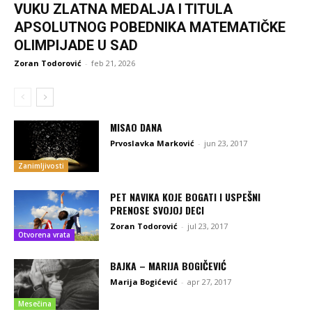
VUKU ZLATNA MEDALJA I TITULA
APSOLUTNOG POBEDNIKA MATEMATIČKE
OLIMPIJADE U SAD
Zoran Todorović
-
feb 21, 2026
MISAO DANA
Prvoslavka Marković
-
jun 23, 2017
Zanimljivosti
PET NAVIKA KOJE BOGATI I USPEŠNI
PRENOSE SVOJOJ DECI
Zoran Todorović
-
jul 23, 2017
Otvorena vrata
BAJKA – MARIJA BOGIČEVIĆ
Marija Bogićević
-
apr 27, 2017
Mesečina