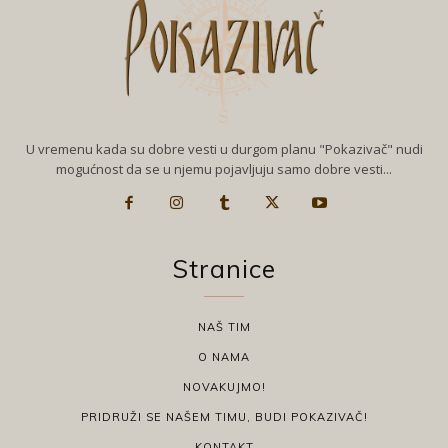
U vremenu kada su dobre vesti u durgom planu "Pokazivač" nudi
mogućnost da se u njemu pojavljuju samo dobre vesti...
Stranice
NAŠ TIM
O NAMA
NOVAKUJMO!
PRIDRUŽI SE NAŠEM TIMU, BUDI POKAZIVAČ!
KONTAKT