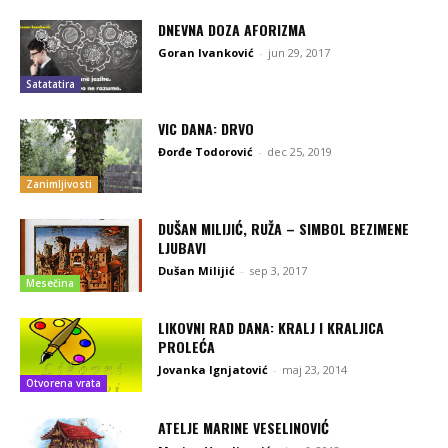
DNEVNA DOZA AFORIZMA
Goran Ivanković
-
jun 29, 2017
Satatatira
VIC DANA: DRVO
Đorđe Todorović
-
dec 25, 2019
Zanimljivosti
DUŠAN MILIJIĆ, RUŽA – SIMBOL BEZIMENE
LJUBAVI
Dušan Milijić
-
sep 3, 2017
Mesečina
LIKOVNI RAD DANA: KRALJ I KRALJICA
PROLEĆA
Jovanka Ignjatović
-
maj 23, 2014
Otvorena vrata
ATELJE MARINE VESELINOVIĆ