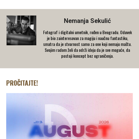
Nemanja Sekulić
Fotograf i digitalni umetnik, rođen u Beogradu. Oduvek
je bio zainteresovan za magiju i naučnu fantastiku,
smatra da je stvarnost samo za one koji nemaju maštu.
Svojim radom želi da održi ideju da je sve moguće, da
postoji koncept bez ograničenja.
PROČITAJTE!