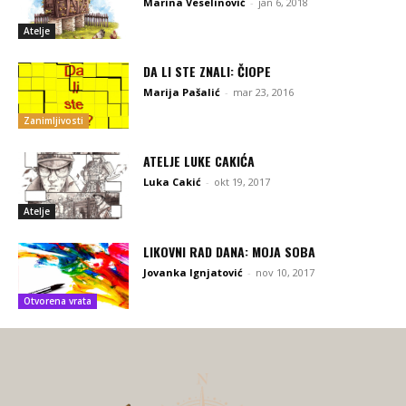
Marina Veselinović
-
jan 6, 2018
Atelje
DA LI STE ZNALI: ČIOPE
Marija Pašalić
-
mar 23, 2016
Zanimljivosti
ATELJE LUKE CAKIĆA
Luka Cakić
-
okt 19, 2017
Atelje
LIKOVNI RAD DANA: MOJA SOBA
Jovanka Ignjatović
-
nov 10, 2017
Otvorena vrata