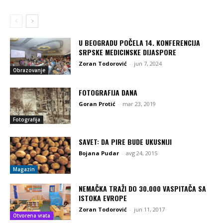
U BEOGRADU POČELA 14. KONFERENCIJA
SRPSKE MEDICINSKE DIJASPORE
Zoran Todorović
-
jun 7, 2024
Obrazovanje
FOTOGRAFIJA DANA
Goran Protić
-
mar 23, 2019
Fotografija
SAVET: DA PIRE BUDE UKUSNIJI
Bojana Pudar
-
avg 24, 2015
Magazin
NEMAČKA TRAŽI DO 30.000 VASPITAČA SA
ISTOKA EVROPE
Zoran Todorović
-
jun 11, 2017
Otvorena vrata