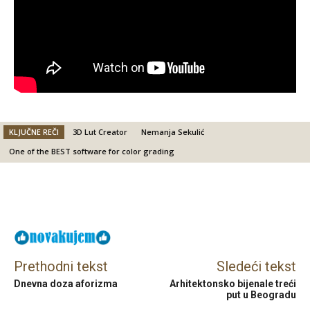
KLJUČNE REČI
3D Lut Creator
Nemanja Sekulić
One of the BEST software for color grading
Facebook
X
Email
Prethodni tekst
Sledeći tekst
Dnevna doza aforizma
Arhitektonsko bijenale treći
put u Beogradu