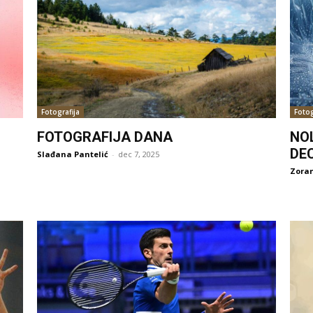
Fotografija
Fotog
FOTOGRAFIJA DANA
NO
DE
Slađana Pantelić
-
dec 7, 2025
Zoran