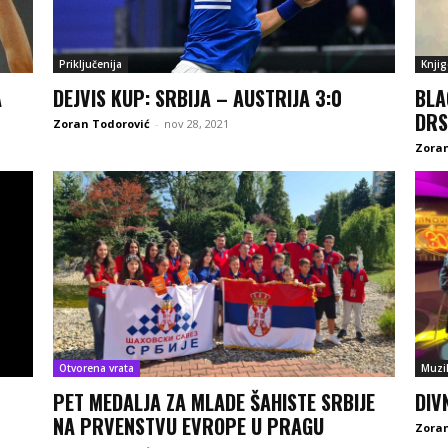
Priključenija
Knjig
A
DEJVIS KUP: SRBIJA – AUSTRIJA 3:0
BLA
DRS
Zoran Todorović
-
nov 28, 2021
Zoran
Otvorena vrata
Muzi
PET MEDALJA ZA MLADE ŠAHISTE SRBIJE
DIV
NA PRVENSTVU EVROPE U PRAGU
Zoran