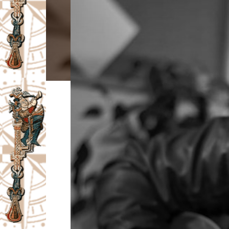
I
V
A
Č