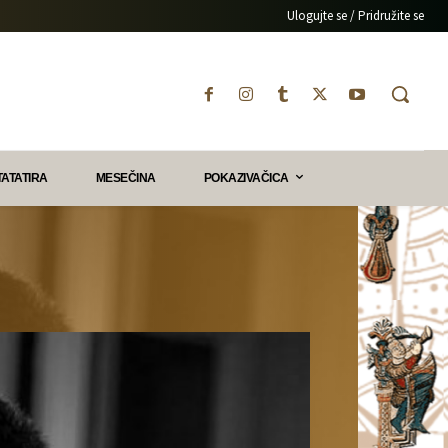
Ulogujte se / Pridružite se
TATATIRA
MESEČINA
POKAZIVAČICA