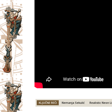
KLJUČNE REČI
Nemanja Sekulić
Realistic Neon L