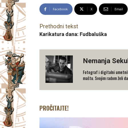
Facebook
X
Email
Prethodni tekst
Karikatura dana: Fudbaluška
Nemanja Sekul
Fotograf i digitalni umetni
maštu. Svojim radom želi da
PROČITAJTE!