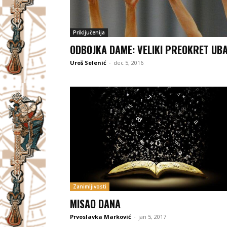
Priključenija
ODBOJKA DAME: VELIKI PREOKRET UB
Uroš Selenić
-
dec 5, 2016
Zanimljivosti
MISAO DANA
Prvoslavka Marković
-
jan 5, 2017