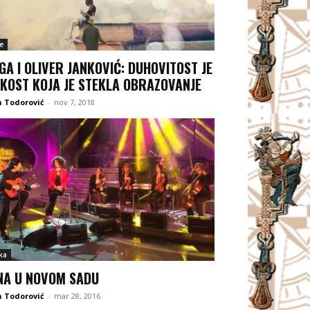
e
GA I OLIVER JANKOVIĆ: DUHOVITOST JE
KOST KOJA JE STEKLA OBRAZOVANJE
 Todorović
-
nov 7, 2018
ka
NA U NOVOM SADU
 Todorović
-
mar 28, 2016