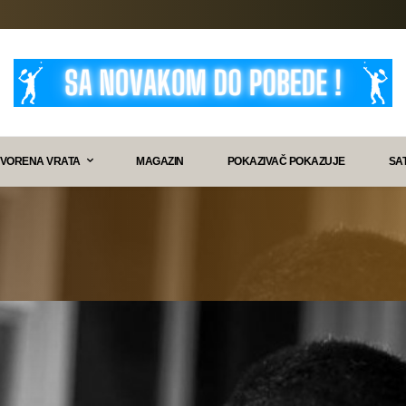
VORENA VRATA
MAGAZIN
POKAZIVAČ POKAZUJE
SA