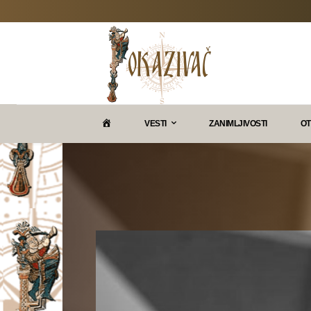
P
VESTI
ZANIMLJIVOSTI
OT
O
K
A
Z