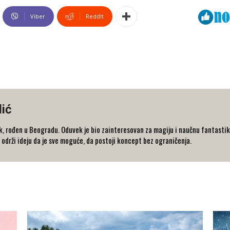
Viber
ReddIt
ić
k, rođen u Beogradu. Oduvek je bio zainteresovan za magiju i naučnu fantastik
 održi ideju da je sve moguće, da postoji koncept bez ograničenja.