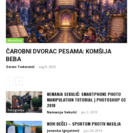
Mesečina
ČAROBNI DVORAC PESAMA: KOMŠIJA
BEBA
Zoran Todorović
-
avg 8, 2026
NEMANJA SEKULIĆ: SMARTPHONE PHOTO
MANIPULATION TUTORIAL | PHOTOSHOP CC
2018
Fotografija
Nemanja Sekulić
-
jan 3, 2019
NOVI BEČEJ – SPORTOM PROTIV NASILJA
Jovanka Ignjatović
-
jun 24, 2014