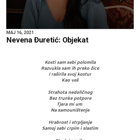
MAJ 16, 2021
Nevena Đuretić: Objekat
Kosti sam sebi polomila
Razvukla sam ih preko žice
I raširila svoj kostur
Kao veš
Strahota nedoličnog
Bez trunke potpore
Tjera mi um
Na samouništenje
Hrabrost i strpljenje
Samoj sebi crpim i slastim