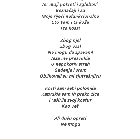
Jer moji pokreti i zglobovi
Beznačajni su
Moje riječi nefunkcionalne
Eto Vam i ta koža
I ta kosa!
Zbog nje!
Zbog Vas!
Ne mogu da spavam!
Jeza me presvukla
U nepokoriv strah
Gađenje i sram
Oblikovali su mi sjutrašnjicu
Kosti sam sebi polomila
Razvukla sam ih preko žice
I raširila svoj kostur
Kao veš
Ali dušu oprati
Ne mogu