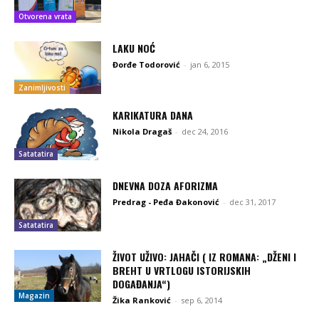
Otvorena vrata
LAKU NOĆ
Đorđe Todorović
-
jan 6, 2015
Zanimljivosti
KARIKATURA DANA
Nikola Dragaš
-
dec 24, 2016
Satatatira
DNEVNA DOZA AFORIZMA
Predrag - Peđa Đakonović
-
dec 31, 2017
Satatatira
ŽIVOT UŽIVO: JAHAČI ( IZ ROMANA: „DŽENI I
BREHT U VRTLOGU ISTORIJSKIH
DOGAĐANJA“)
Magazin
Žika Ranković
-
sep 6, 2014