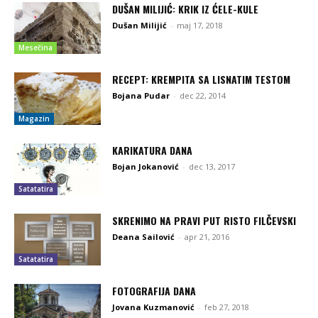
DUŠAN MILIJIĆ: KRIK IZ ĆELE-KULE
Dušan Milijić
-
maj 17, 2018
Mesečina
RECEPT: KREMPITA SA LISNATIM TESTOM
Bojana Pudar
-
dec 22, 2014
Magazin
KARIKATURA DANA
Bojan Jokanović
-
dec 13, 2017
Satatatira
SKRENIMO NA PRAVI PUT RISTO FILČEVSKI
Deana Sailović
-
apr 21, 2016
Satatatira
FOTOGRAFIJA DANA
Jovana Kuzmanović
-
feb 27, 2018