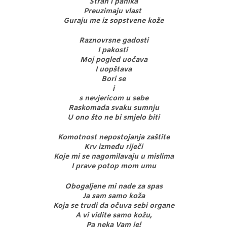
Strah i panika
Preuzimaju vlast
Guraju me iz sopstvene kože
Raznovrsne gadosti
I pakosti
Moj pogled uočava
I uopštava
Bori se
i
s nevjericom u sebe
Raskomada svaku sumnju
U ono što ne bi smjelo biti
Komotnost nepostojanja zaštite
Krv između riječi
Koje mi se nagomilavaju u mislima
I prave potop mom umu
Obogaljene mi nade za spas
Ja sam samo koža
Koja se trudi da očuva sebi organe
A vi vidite samo kožu,
Pa neka Vam je!