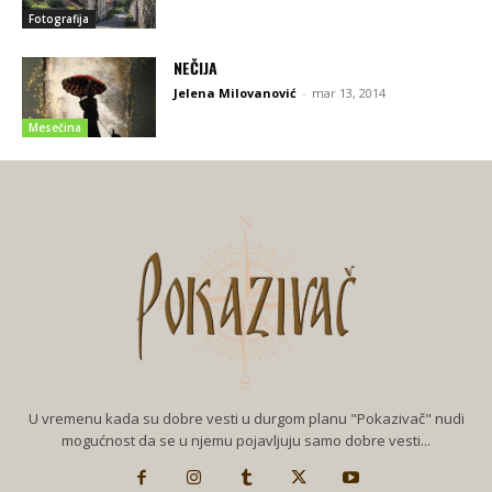
Fotografija
NEČIJA
Jelena Milovanović
-
mar 13, 2014
Mesečina
U vremenu kada su dobre vesti u durgom planu "Pokazivač" nudi
mogućnost da se u njemu pojavljuju samo dobre vesti...