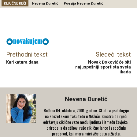
KLJUČNE REČI
Nevena Đuretić
Poezija Nevene Đuretić
Facebook
X
Email
Prethodni tekst
Sledeći tekst
Karikatura dana
Novak Đoković će biti
najuspešniji sportista sveta
ikada
Nevena Đuretić
Rođena 04. oktobra, 2001. godine. Studira psihologiju
na Filozofskom fakultetu u Nikšiću. Smatra da riječi
održavaju ciklične veze među ljudima i između čovjeka i
prirode, a da stihovi ruše ciklične lance i započinju
preporod, koji mora naići više puta u životu.