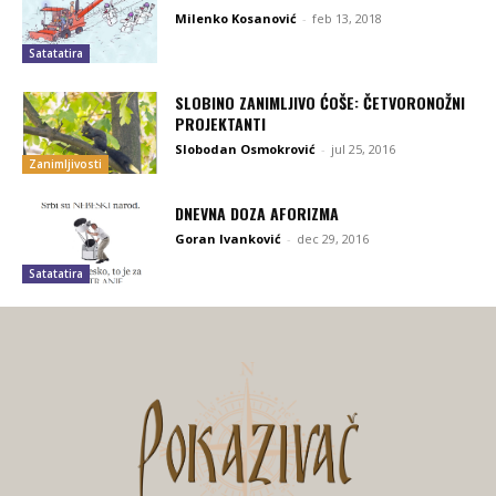
Milenko Kosanović
-
feb 13, 2018
Satatatira
SLOBINO ZANIMLJIVO ĆOŠE: ČETVORONOŽNI
PROJEKTANTI
Slobodan Osmokrović
-
jul 25, 2016
Zanimljivosti
DNEVNA DOZA AFORIZMA
Goran Ivanković
-
dec 29, 2016
Satatatira