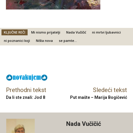
KLJUČNE REČI
Mi nismo prijatelji
Nada Vučičić
ni mrtvi ljubavnici
ni poznanici koji
Ništa nova
se pamte...
Facebook
X
Email
Prethodni tekst
Sledeći tekst
Da li ste znali: Jod 8
Put mašte – Marija Bogičević
Nada Vučičić