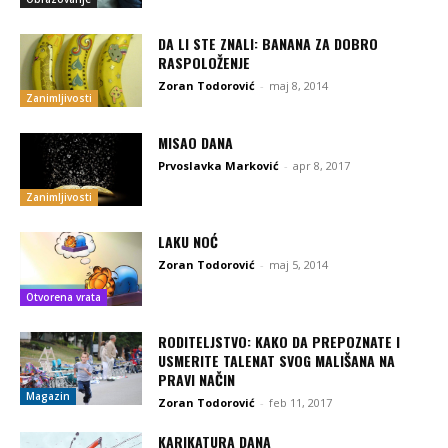
DA LI STE ZNALI: BANANA ZA DOBRO
RASPOLOŽENJE
Zoran Todorović
-
maj 8, 2014
Zanimljivosti
MISAO DANA
Prvoslavka Marković
-
apr 8, 2017
Zanimljivosti
LAKU NOĆ
Zoran Todorović
-
maj 5, 2014
Otvorena vrata
RODITELJSTVO: KAKO DA PREPOZNATE I
USMERITE TALENAT SVOG MALIŠANA NA
PRAVI NAČIN
Magazin
Zoran Todorović
-
feb 11, 2017
KARIKATURA DANA