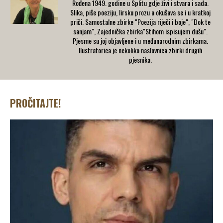
Rođena 1949. godine u Splitu gdje živi i stvara i sada.
Slika, piše poeziju, lirsku prozu a okušava se i u kratkoj
priči. Samostalne zbirke "Poezija riječi i boje", "Dok te
sanjam", Zajednička zbirka"Stihom ispisujem dušu".
Pjesme su joj objavljene i u međunarodnim zbirkama.
Ilustratorica je nekoliko naslovnica zbirki drugih
pjesnika.
PROČITAJTE!