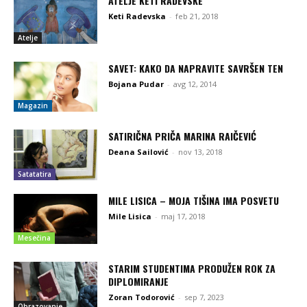
ATELJE KETI RADEVSKE
Keti Radevska
-
feb 21, 2018
Atelje
SAVET: KAKO DA NAPRAVITE SAVRŠEN TEN
Bojana Pudar
-
avg 12, 2014
Magazin
SATIRIČNA PRIČA MARINA RAIČEVIĆ
Deana Sailović
-
nov 13, 2018
Satatatira
MILE LISICA – MOJA TIŠINA IMA POSVETU
Mile Lisica
-
maj 17, 2018
Mesečina
STARIM STUDENTIMA PRODUŽEN ROK ZA
DIPLOMIRANJE
Zoran Todorović
-
sep 7, 2023
Obrazovanje