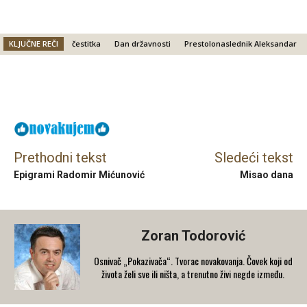
KLJUČNE REČI
čestitka
Dan državnosti
Prestolonaslednik Aleksandar
Facebook
X
Email
Prethodni tekst
Sledeći tekst
Epigrami Radomir Mićunović
Misao dana
Zoran Todorović
Osnivač „Pokazivača“. Tvorac novakovanja. Čovek koji od
života želi sve ili ništa, a trenutno živi negde između.