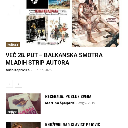
Kultura
VEĆ 28. PUT – BALKANSKA SMOTRA
MLADIH STRIP AUTORA
Mišo Koprivica
-
jun 27, 2026
RECENZIJA: POSLIJE SVEGA
Martina Špoljarić
-
avg 9, 2015
Knjige
KNJIŽEVNI RAD SLAVICE PEJOVIĆ