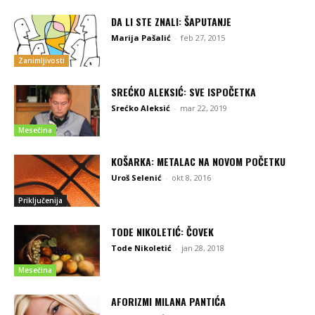
DA LI STE ZNALI: ŠAPUTANJE
Marija Pašalić
-
feb 27, 2015
Zanimljivosti
SREĆKO ALEKSIĆ: SVE ISPOČETKA
Srećko Aleksić
-
mar 22, 2019
Mesečina
KOŠARKA: METALAC NA NOVOM POČETKU
Uroš Selenić
-
okt 8, 2016
Priključenija
TODE NIKOLETIĆ: ČOVEK
Tode Nikoletić
-
jan 28, 2018
Mesečina
AFORIZMI MILANA PANTIĆA