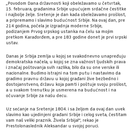
„Povodom Dana državnosti koji obeležavamo u četvrtak,
15. februara, građanima Srbije upućujem srdačne čestitke
i najbolje želje. Sretenje je dan kada obeležavamo prošlost,
a pripremamo i slavimo budućnost Srbije. Na ovaj dan, pre
214 godina, počela je izgradnja moderne Srbije,
podizanjem Prvog srpskog ustanka na čelu sa mojim
pretkom Karađorđem, a pre 183 godine donet je prvi srpski
ustav.
Danas je Srbija zemlja u kojoj se svakodnevno unapređuju
demokratska načela, u kojoj se zna važnost ljudskih prava
i značaj poštovanja svih razlika, bilo da su one verske ili
nacionalne. Budimo istrajni na tom putu i nastavimo da
gradimo pravnu državu u kojoj građani žive bezbedno i
dostojanstveno, državu koja pamti i poštuje svoju prošlost,
a u svakom trenutku je usmerena na budućnost i na
očuvanje Srbije za našu decu.
Uz sećanje na Sretenje 1804. i sa željom da ovaj dan uvek
slavimo kao ujedinjeni građani Srbije i celog sveta, čestitam
vam naš veliki praznik. Živela Srbija!“, rekao je
Prestolonaslednik Aleksandar u svojoj poruci.