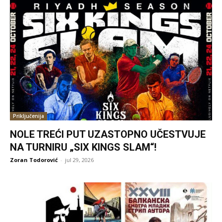
Priključenija
NOLE TREĆI PUT UZASTOPNO UČESTVUJE
NA TURNIRU „SIX KINGS SLAM“!
Zoran Todorović
-
jul 29, 2026