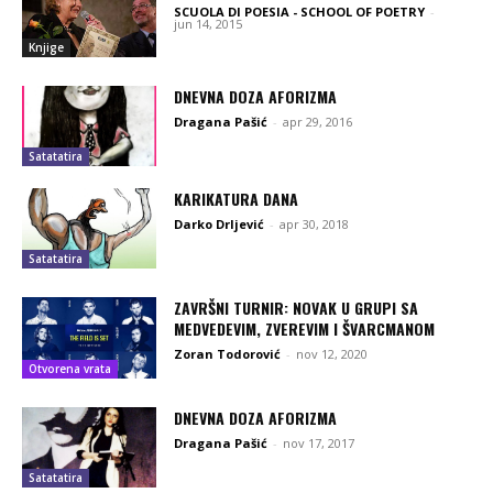
SCUOLA DI POESIA - SCHOOL OF POETRY
-
jun 14, 2015
Knjige
DNEVNA DOZA AFORIZMA
Dragana Pašić
-
apr 29, 2016
Satatatira
KARIKATURA DANA
Darko Drljević
-
apr 30, 2018
Satatatira
ZAVRŠNI TURNIR: NOVAK U GRUPI SA
MEDVEDEVIM, ZVEREVIM I ŠVARCMANOM
Zoran Todorović
-
nov 12, 2020
Otvorena vrata
DNEVNA DOZA AFORIZMA
Dragana Pašić
-
nov 17, 2017
Satatatira