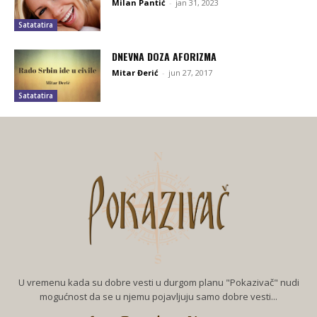
Milan Pantić
-
jan 31, 2023
Satatatira
DNEVNA DOZA AFORIZMA
Mitar Đerić
-
jun 27, 2017
Satatatira
U vremenu kada su dobre vesti u durgom planu "Pokazivač" nudi
mogućnost da se u njemu pojavljuju samo dobre vesti...