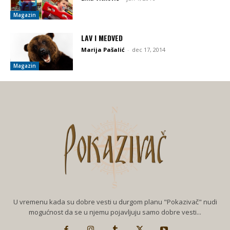
Magazin
LAV I MEDVED
Marija Pašalić
-
dec 17, 2014
Magazin
U vremenu kada su dobre vesti u durgom planu "Pokazivač" nudi
mogućnost da se u njemu pojavljuju samo dobre vesti...