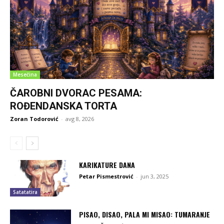
Mesečina
ČAROBNI DVORAC PESAMA:
ROĐENDANSKA TORTA
Zoran Todorović
-
avg 8, 2026
KARIKATURE DANA
Petar Pismestrović
-
jun 3, 2025
Satatatira
PISAO, DISAO, PALA MI MISAO: TUMARANJE