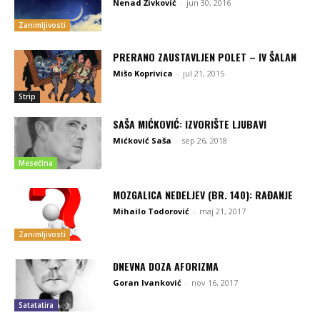
Nenad Živković
-
jun 30, 2016
Zanimljivosti
PRERANO ZAUSTAVLJEN POLET – IV ŠALAN
Mišo Koprivica
-
jul 21, 2015
Strip
SAŠA MIĆKOVIĆ: IZVORIŠTE LJUBAVI
Mićković Saša
-
sep 26, 2018
Mesečina
MOZGALICA NEDELJEV (BR. 140): RAĐANJE
Mihailo Todorović
-
maj 21, 2017
Zanimljivosti
DNEVNA DOZA AFORIZMA
Goran Ivanković
-
nov 16, 2017
Satatatira