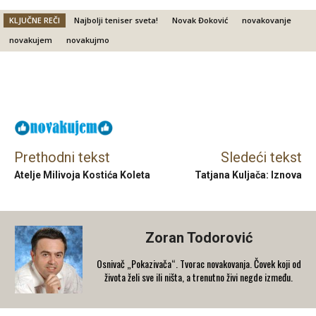
KLJUČNE REČI
Najbolji teniser sveta!
Novak Đoković
novakovanje
novakujem
novakujmo
Facebook
X
Email
Prethodni tekst
Sledeći tekst
Atelje Milivoja Kostića Koleta
Tatjana Kuljača: Iznova
Zoran Todorović
Osnivač „Pokazivača“. Tvorac novakovanja. Čovek koji od
života želi sve ili ništa, a trenutno živi negde između.