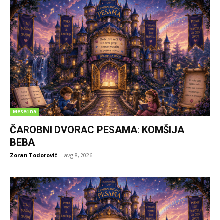
Mesečina
ČAROBNI DVORAC PESAMA: KOMŠIJA
BEBA
Zoran Todorović
-
avg 8, 2026