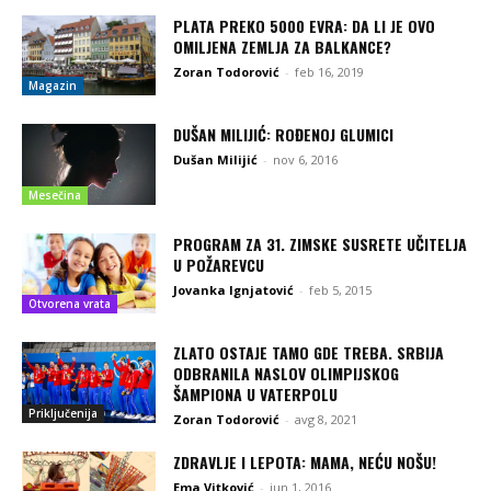
PLATA PREKO 5000 EVRA: DA LI JE OVO
OMILJENA ZEMLJA ZA BALKANCE?
Zoran Todorović
-
feb 16, 2019
Magazin
DUŠAN MILIJIĆ: ROĐENOJ GLUMICI
Dušan Milijić
-
nov 6, 2016
Mesečina
PROGRAM ZA 31. ZIMSKE SUSRETE UČITELJA
U POŽAREVCU
Jovanka Ignjatović
-
feb 5, 2015
Otvorena vrata
ZLATO OSTAJE TAMO GDE TREBA. SRBIJA
ODBRANILA NASLOV OLIMPIJSKOG
ŠAMPIONA U VATERPOLU
Priključenija
Zoran Todorović
-
avg 8, 2021
ZDRAVLJE I LEPOTA: MAMA, NEĆU NOŠU!
Ema Vitković
-
jun 1, 2016