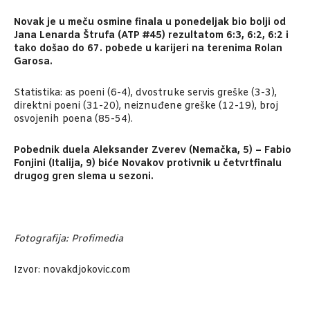
Novak je u meču osmine finala u ponedeljak bio bolji od
Jana Lenarda Štrufa (ATP #45) rezultatom 6:3, 6:2, 6:2 i
tako došao do 67. pobede u karijeri na terenima Rolan
Garosa.
Statistika: as poeni (6-4), dvostruke servis greške (3-3),
direktni poeni (31-20), neiznuđene greške (12-19), broj
osvojenih poena (85-54).
Pobednik duela Aleksander Zverev (Nemačka, 5) – Fabio
Fonjini (Italija, 9) biće Novakov protivnik u četvrtfinalu
drugog gren slema u sezoni.
Fotografija: Profimedia
Izvor: novakdjokovic.com