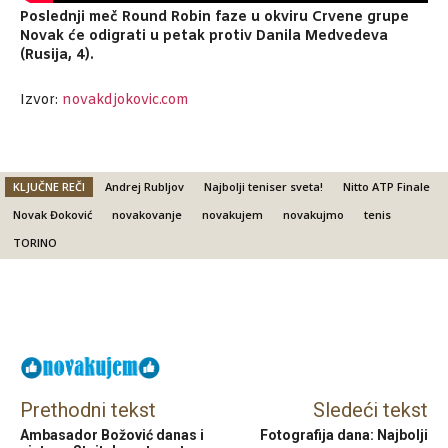
Poslednji meč Round Robin faze u okviru Crvene grupe
Novak će odigrati u petak protiv Danila Medvedeva
(Rusija, 4).
Izvor:
novakdjokovic.com
KLJUČNE REČI
Andrej Rubljov
Najbolji teniser sveta!
Nitto ATP Finale
Novak Đoković
novakovanje
novakujem
novakujmo
tenis
TORINO
Facebook
X
Email
Prethodni tekst
Sledeći tekst
Ambasador Božović danas i
Fotografija dana: Najbolji