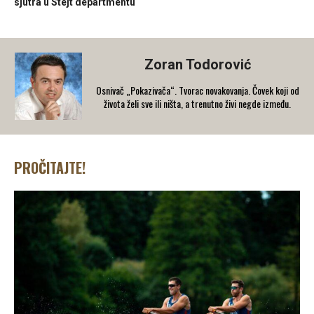
sjutra u Stejt departmentu
Zoran Todorović
Osnivač „Pokazivača“. Tvorac novakovanja. Čovek koji od
života želi sve ili ništa, a trenutno živi negde između.
PROČITAJTE!