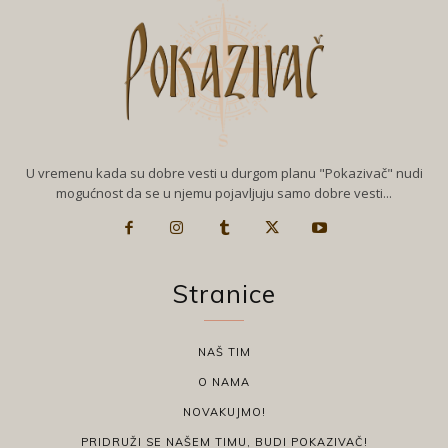
U vremenu kada su dobre vesti u durgom planu "Pokazivač" nudi
mogućnost da se u njemu pojavljuju samo dobre vesti...
Stranice
NAŠ TIM
O NAMA
NOVAKUJMO!
PRIDRUŽI SE NAŠEM TIMU, BUDI POKAZIVAČ!