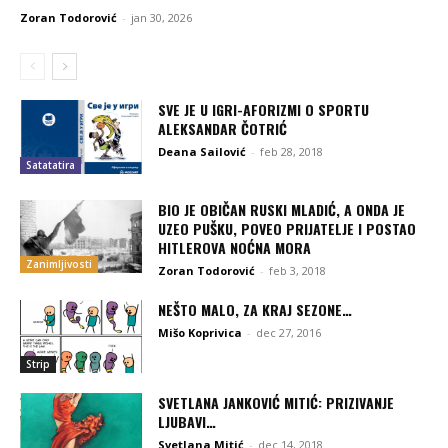
Zoran Todorović
-
jan 30, 2026
SVE JE U IGRI-AFORIZMI O SPORTU
ALEKSANDAR ČOTRIĆ
Deana Sailović
-
feb 28, 2018
Satatatira
BIO JE OBIČAN RUSKI MLADIĆ, A ONDA JE
UZEO PUŠKU, POVEO PRIJATELJE I POSTAO
HITLEROVA NOĆNA MORA
Zanimljivosti
Zoran Todorović
-
feb 3, 2018
NEŠTO MALO, ZA KRAJ SEZONE…
Mišo Koprivica
-
dec 27, 2016
Strip
SVETLANA JANKOVIĆ MITIĆ: PRIZIVANJE
LJUBAVI…
Svetlana Mitić
-
dec 14, 2018