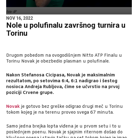
Foto: AP
NOV 16, 2022
Nole u polufinalu završnog turnira u
Torinu
Drugom pobedom na ovogodišnjem Nitto ATP Finalu u
Torinu Novak je obezbedio plasman u polufinale.
Nakon Stefanosa Cicipasa, Novak je maksimalnim
rezultatom, po setovima 6:4, 6:1 nadigrao i šestog
nosioca Andreja Rubljova, čime se učvrstio na prvoj
poziciji Crvene grupe.
Novak
je gotovo bez greške odigrao drugi meč u Torinu
tokom kojeg je na terenu proveo svega 67 minuta.
Samo jedna brejka lopta viđena je u prvom setu i to u
poslednjem poenu. Novak je sjajnim riternom došao do