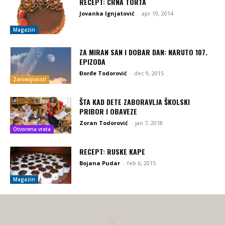
RECEPT: CRNA TORTA
Jovanka Ignjatović
-
apr 19, 2014
Magazin
ZA MIRAN SAN I DOBAR DAN: NARUTO 107.
EPIZODA
Đorđe Todorović
-
dec 9, 2015
Zanimljivosti
ŠTA KAD DETE ZABORAVLJA ŠKOLSKI
PRIBOR I OBAVEZE
Zoran Todorović
-
jan 7, 2018
Otvorena vrata
RECEPT: RUSKE KAPE
Bojana Pudar
-
feb 6, 2015
Magazin