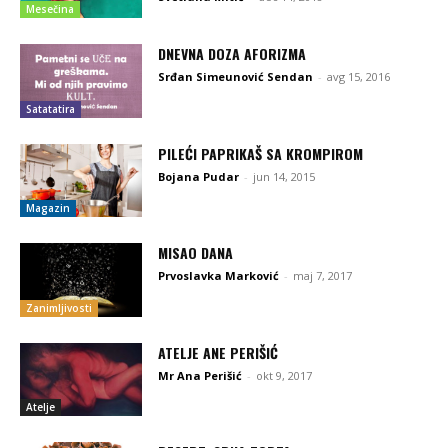
Mesečina
DNEVNA DOZA AFORIZMA
Srđan Simeunović Sendan
-
avg 15, 2016
Satatatira
PILEĆI PAPRIKAŠ SA KROMPIROM
Bojana Pudar
-
jun 14, 2015
Magazin
MISAO DANA
Prvoslavka Marković
-
maj 7, 2017
Zanimljivosti
ATELJE ANE PERIŠIĆ
Mr Ana Perišić
-
okt 9, 2017
Atelje