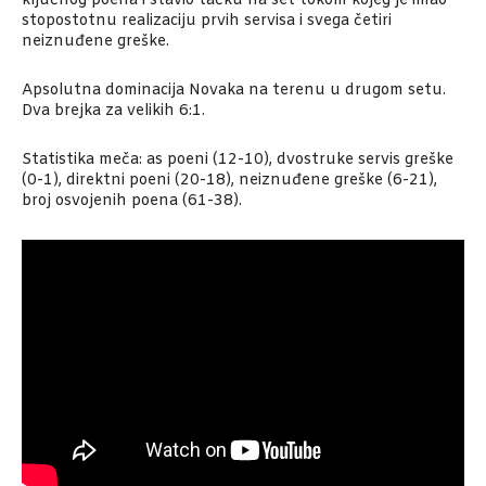
ključnog poena i stavio tačku na set tokom kojeg je imao
stopostotnu realizaciju prvih servisa i svega četiri
neiznuđene greške.
Apsolutna dominacija Novaka na terenu u drugom setu.
Dva brejka za velikih 6:1.
Statistika meča: as poeni (12-10), dvostruke servis greške
(0-1), direktni poeni (20-18), neiznuđene greške (6-21),
broj osvojenih poena (61-38).