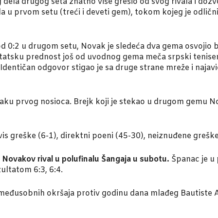
 dela drugog seta znatno više grešio od svog rivala i doz
a u prvom setu (treći i deveti gem), tokom kojeg je odličn
 0:2 u drugom setu, Novak je sledeća dva gema osvojio b
ltatsku prednost još od uvodnog gema meča srpski tenise
Identičan odgovor stigao je sa druge strane mreže i najavio
znaku prvog nosioca. Brejk koji je stekao u drugom gemu No
rvis greške (6-1), direktni poeni (45-30), neiznuđene greške
 Novakov rival u polufinalu Šangaja u subotu.
Španac je u 
ultatom 6:3, 6:4.
 međusobnih okršaja protiv godinu dana mlađeg Bautiste 