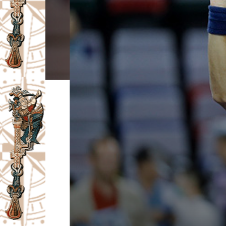
I
V
A
Č