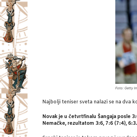
Foto: Getty 
Najbolji teniser sveta nalazi se na dva 
Novak je u četvrtfinalu Šangaja posle 3:6
Nemačke, rezultatom 3:6, 7:6 (7:4), 6:3