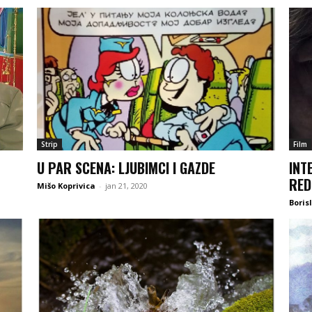
Strip
Film
U PAR SCENA: LJUBIMCI I GAZDE
INT
RED
Mišo Koprivica
-
jan 21, 2020
Boris