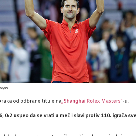
Images
koraka od odbrane titule na
„Shanghai Rolex Masters“
-u.
, 0:2 uspeo da se vrati u meč i slavi protiv 110. igrača sv
.