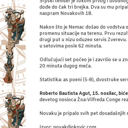
Srpski teniser je tokom prvog i uvodnog
dođe do čak tri brejka. Dva su mu pripal
naspram Novakovih 18.
Nakon što je Nemac došao do vođstva od
promenu situacije na terenu. Prvu rezu
drugi put u nizu oduzeo servis Zverevu. 
u setovima posle 62 minuta.
Odlučujući set počeo je i završio se u 
20 minuta dugog meča.
Statistika: as poeni (5-8), dvostruke se
Roberto Bautista Agut, 15. nosilac, biće
devetog nosioca Žoa-Vilfreda Conge rez
Novaku je pripalo svih pet dosadašnjih
Izvor: novakdjokovic.com