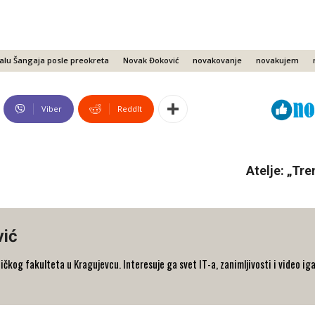
lu Šangaja posle preokreta
Novak Đoković
novakovanje
novakujem
Viber
ReddIt
Atelje: „Tr
vić
og fakulteta u Kragujevcu. Interesuje ga svet IT-a, zanimljivosti i video iga