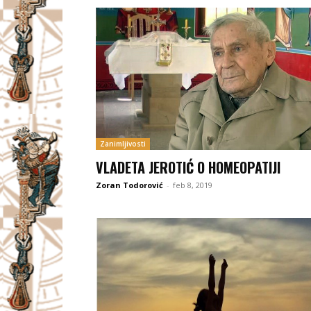
Zanimljivosti
VLADETA JEROTIĆ O HOMEOPATIJI
Zoran Todorović
-
feb 8, 2019