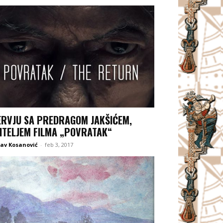
ERVJU SA PREDRAGOM JAKŠIĆEM,
ITELJEM FILMA „POVRATAK“
lav Kosanović
-
feb 3, 2017