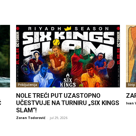
Priključenija
Strip
NOLE TREĆI PUT UZASTOPNO
ZA
Ć
UČESTVUJE NA TURNIRU „SIX KINGS
Ivan 
SLAM“!
Zoran Todorović
-
jul 29, 2026