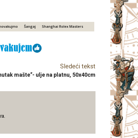
novakujmo
Šangaj
Shanghai Rolex Masters
Sledeći tekst
enutak mašte“- ulje na platnu, 50x40cm
ra.