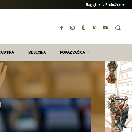
Ulogujte se / Pridružite se
TATATIRA
MESEČINA
POKAZIVAČICA