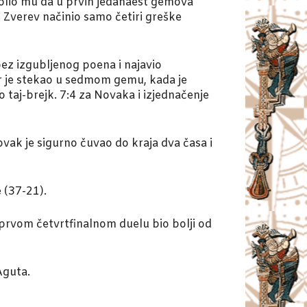
volio mu da u prvih jedanaest gemova
i Zverev načinio samo četiri greške
ez izgubljenog poena i najavio
r je stekao u sedmom gemu, kada je
 taj-brejk. 7:4 za Novaka i izjednačenje
vak je sigurno čuvao do kraja dva časa i
 (37-21).
prvom četvrtfinalnom duelu bio bolji od
Aguta.