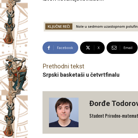
KLJUČNE REČI
Nole u sedmom uzastopnom polufina
Facebook
X
Email
Prethodni tekst
Srpski basketaši u četvrtfinalu
Đorđe Todoro
Student Prirodno-matematičk