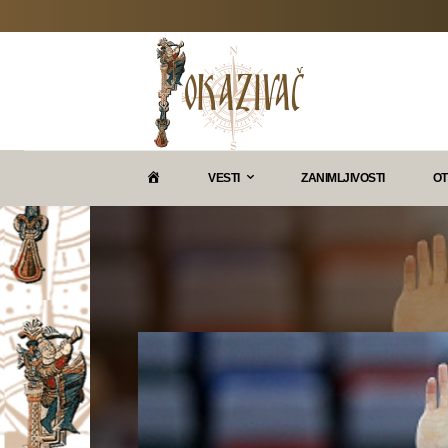
P
VESTI
ZANIMLJIVOSTI
OT
O
K
A
Z