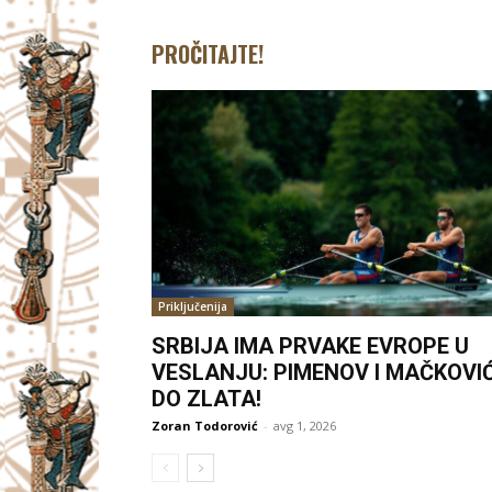
PROČITAJTE!
Priključenija
SRBIJA IMA PRVAKE EVROPE U
VESLANJU: PIMENOV I MAČKOVI
DO ZLATA!
Zoran Todorović
-
avg 1, 2026