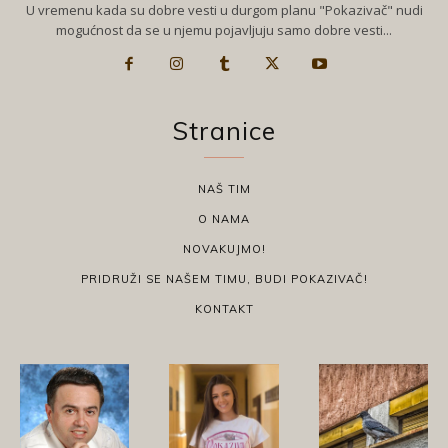
U vremenu kada su dobre vesti u durgom planu "Pokazivač" nudi
mogućnost da se u njemu pojavljuju samo dobre vesti...
Stranice
NAŠ TIM
O NAMA
NOVAKUJMO!
PRIDRUŽI SE NAŠEM TIMU, BUDI POKAZIVAČ!
KONTAKT