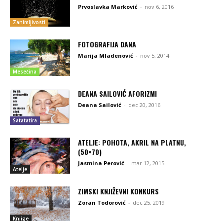
Prvoslavka Marković
-
nov 6, 2016
Zanimljivosti
FOTOGRAFIJA DANA
Marija Mladenović
-
nov 5, 2014
Mesečina
DEANA SAILOVIĆ AFORIZMI
Deana Sailović
-
dec 20, 2016
Satatatira
ATELJE: POHOTA, AKRIL NA PLATNU,
(50×70)
Jasmina Perović
-
mar 12, 2015
Atelje
ZIMSKI KNJIŽEVNI KONKURS
Zoran Todorović
-
dec 25, 2019
Knjige