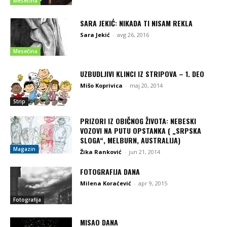
Mesečina
SARA JEKIĆ: NIKADA TI NISAM REKLA
Sara Jekić
-
avg 26, 2016
Mesečina
UZBUDLJIVI KLINCI IZ STRIPOVA – 1. DEO
Mišo Koprivica
-
maj 20, 2014
Strip
PRIZORI IZ OBIČNOG ŽIVOTA: NEBESKI
VOZOVI NA PUTU OPSTANKA ( „SRPSKA
SLOGA“, MELBURN, AUSTRALIJA)
Magazin
Žika Ranković
-
jun 21, 2014
FOTOGRAFIJA DANA
Milena Koraćević
-
apr 9, 2015
Fotografija
MISAO DANA