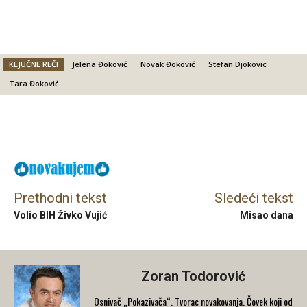
KLJUČNE REČI
Jelena Đoković
Novak Đoković
Stefan Djokovic
Tara Đoković
Facebook
X
Email
Prethodni tekst
Sledeći tekst
Volio BIH Živko Vujić
Misao dana
Zoran Todorović
Osnivač „Pokazivača“. Tvorac novakovanja. Čovek koji od