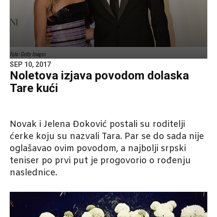
Foto: Getty Images
SEP 10, 2017
Noletova izjava povodom dolaska
Tare kući
Novak i Jelena Đoković postali su roditelji
ćerke koju su nazvali Tara. Par se do sada nije
oglašavao ovim povodom, a najbolji srpski
teniser po prvi put je progovorio o rođenju
naslednice.