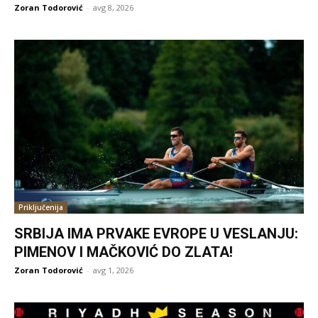
Zoran Todorović
-
avg 8, 2026
Priključenija
SRBIJA IMA PRVAKE EVROPE U VESLANJU:
PIMENOV I MAČKOVIĆ DO ZLATA!
Zoran Todorović
-
avg 1, 2026