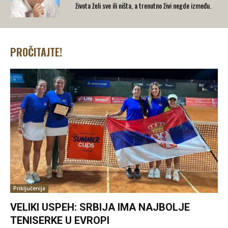
života želi sve ili ništa, a trenutno živi negde između.
PROČITAJTE!
Priključenija
VELIKI USPEH: SRBIJA IMA NAJBOLJE
TENISERKE U EVROPI