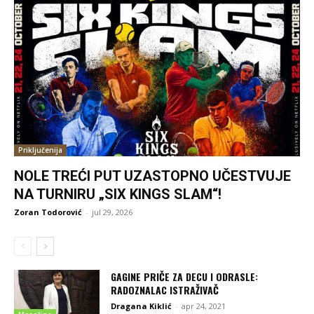
Priključenija
NOLE TREĆI PUT UZASTOPNO UČESTVUJE
NA TURNIRU „SIX KINGS SLAM“!
Zoran Todorović
-
jul 29, 2026
GAGINE PRIČE ZA DECU I ODRASLE:
RADOZNALAC ISTRAŽIVAČ
Dragana Kiklić
-
apr 24, 2021