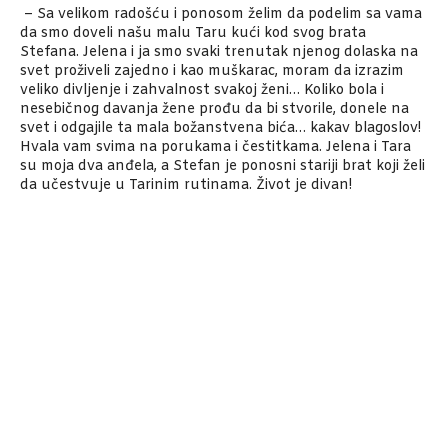
– Sa velikom radošću i ponosom želim da podelim sa vama
da smo doveli našu malu Taru kući kod svog brata
Stefana. Jelena i ja smo svaki trenutak njenog dolaska na
svet proživeli zajedno i kao muškarac, moram da izrazim
veliko divljenje i zahvalnost svakoj ženi… Koliko bola i
nesebičnog davanja žene prođu da bi stvorile, donele na
svet i odgajile ta mala božanstvena bića… kakav blagoslov!
Hvala vam svima na porukama i čestitkama. Jelena i Tara
su moja dva anđela, a Stefan je ponosni stariji brat koji želi
da učestvuje u Tarinim rutinama. Život je divan!