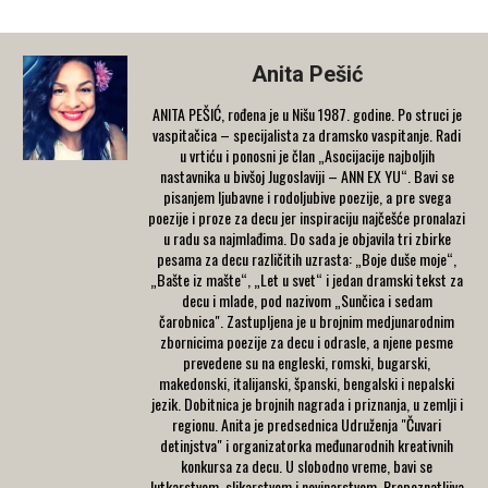
Anita Pešić
ANITA PEŠIĆ, rođena je u Nišu 1987. godine. Po struci je
vaspitačica – specijalista za dramsko vaspitanje. Radi
u vrtiću i ponosni je član „Asocijacije najboljih
nastavnika u bivšoj Jugoslaviji – ANN EX YU“. Bavi se
pisanjem ljubavne i rodoljubive poezije, a pre svega
poezije i proze za decu jer inspiraciju najčešće pronalazi
u radu sa najmlađima. Do sada je objavila tri zbirke
pesama za decu različitih uzrasta: „Boje duše moje“,
„Bašte iz mašte“, „Let u svet“ i jedan dramski tekst za
decu i mlade, pod nazivom „Sunčica i sedam
čarobnica". Zastupljena je u brojnim medjunarodnim
zbornicima poezije za decu i odrasle, a njene pesme
prevedene su na engleski, romski, bugarski,
makedonski, italijanski, španski, bengalski i nepalski
jezik. Dobitnica je brojnih nagrada i priznanja, u zemlji i
regionu. Anita je predsednica Udruženja "Čuvari
detinjstva" i organizatorka međunarodnih kreativnih
konkursa za decu. U slobodno vreme, bavi se
lutkarstvom, slikarstvom i novinarstvom. Prepoznatljiva