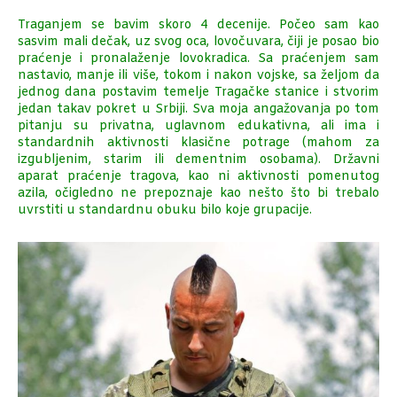
Traganjem se bavim skoro 4 decenije. Počeo sam kao
sasvim mali dečak, uz svog oca, lovočuvara, čiji je posao bio
praćenje i pronalaženje lovokradica. Sa praćenjem sam
nastavio, manje ili više, tokom i nakon vojske, sa željom da
jednog dana postavim temelje Tragačke stanice i stvorim
jedan takav pokret u Srbiji. Sva moja angažovanja po tom
pitanju su privatna, uglavnom edukativna, ali ima i
standardnih aktivnosti klasične potrage (mahom za
izgubljenim, starim ili dementnim osobama). Državni
aparat praćenje tragova, kao ni aktivnosti pomenutog
azila, očigledno ne prepoznaje kao nešto što bi trebalo
uvrstiti u standardnu obuku bilo koje grupacije.