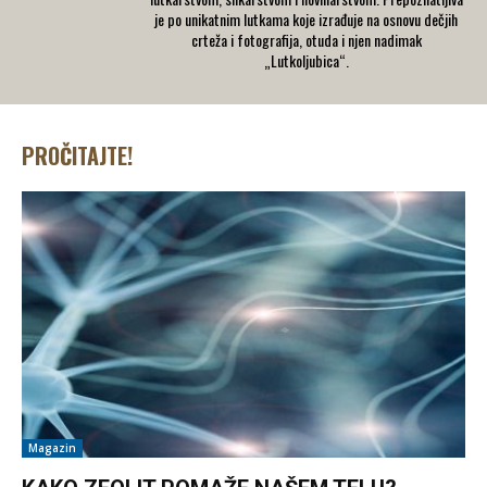
je po unikatnim lutkama koje izrađuje na osnovu dečjih
crteža i fotografija, otuda i njen nadimak
„Lutkoljubica“.
PROČITAJTE!
Magazin