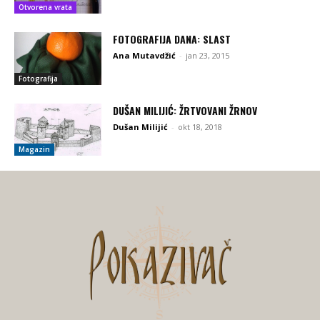
Otvorena vrata
FOTOGRAFIJA DANA: SLAST
Ana Mutavdžić
-
jan 23, 2015
Fotografija
DUŠAN MILIJIĆ: ŽRTVOVANI ŽRNOV
Dušan Milijić
-
okt 18, 2018
Magazin