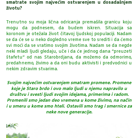
smatrate svojim najvećim ostvarenjem u dosadašnjem
životu?
Trenutno su moja lična odricanja premašila granicu koju
mogu da podnesem, da budem iskren. Situacija sa
koronom je otežala život čitavoj ljudskoj populaciji. Nadam
se da će se u neko dogledno vreme sve to srediti i da ćemo
svi moći da se vratimo svojim životima. Nadam se da negde
neki mladi ljudi gledaju, uče i da će jednog dana “preuzeti
štafetu” od nas Starobrdjana, da možemo da odmorimo,
predahnemo, živimo a da oni budu aktivisti i predvodnici u
nekim zdravim stvarima.
Svojim najvećim ostvarenjem smatram promene. Promene
koje je Staro brdo i ovo malo ljudi u njemu napravilo u
društvu i svesti ljudi svojim idejama, primerima i radom.
Promenili smo jedan deo vremena u kome živimo, na način
i u smeru u kome smo hteli. Ostavili smo trag i smernice za
neke nove generacije.