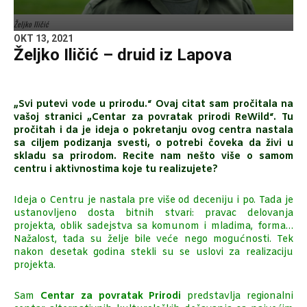
Željko Iličić
OKT 13, 2021
Željko Iličić – druid iz Lapova
„Svi putevi vode u prirodu.“ Ovaj citat sam pročitala na
vašoj stranici „Centar za povratak prirodi ReWild“. Tu
pročitah i da je ideja o pokretanju ovog centra nastala
sa ciljem podizanja svesti, o potrebi čoveka da živi u
skladu sa prirodom.
Recite nam nešto više o samom
centru i aktivnostima koje tu realizujete?
Ideja o Centru je nastala pre više od deceniju i po. Tada je
ustanovljeno dosta bitnih stvari: pravac delovanja
projekta, oblik sadejstva sa komunom i mladima, forma…
Nažalost, tada su želje bile veće nego mogućnosti. Tek
nakon desetak godina stekli su se uslovi za realizaciju
projekta.
Sam
Centar za povratak Prirodi
predstavlja regionalni