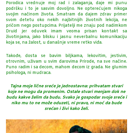
Porodica vrednuje moj rad i zalaganja, daje mi punu
podršku i to je sasvim dovoljno. Ne opterećujem nikoga
svojim načinom života. Smatram da dajem zdrav primer
svom detetu oko nekih najbitnijih životnih lekcija, ne
pričom nego postupcima. Prijatelji me znaju pod nadimkom
Druid jer oduvek imam veoma prisan kontakt sa
životinjama, jako blisku i jasnu neverbalnu komunikaciju
koja se, na žalost, u današnje vreme retko viđa.
Takođe, dosta se bavim biljkama, lekovitim, jestivim,
otrovnim, uživam u svim darovima Prirode, na sve načine.
Puno radim i sa decom, mahom decom iz grada. Ne glumim
psihologa, ni mudraca.
Tajna moje lične sreće je jednostavna: prihvatam stvari
koje ne mogu da promenim. Ostale stvari menjam dok ne
budu kakve želim da budu. Svako je gospodar svoje sreće i
niko mu to ne može oduzeti, ni pravo, ni moć da bude
srećan i živi kako želi.