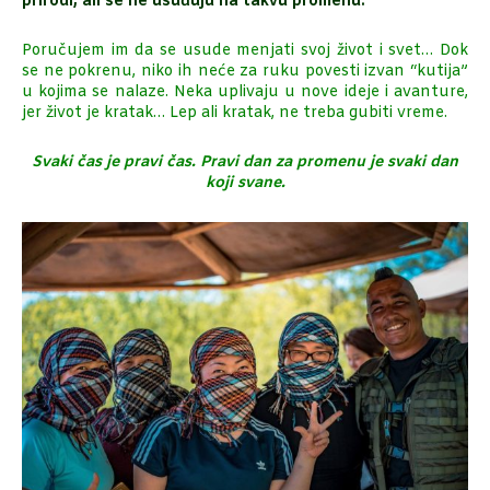
prirodi, ali se ne usuđuju na takvu promenu.
Poručujem im da se usude menjati svoj život i svet… Dok
se ne pokrenu, niko ih neće za ruku povesti izvan “kutija”
u kojima se nalaze. Neka uplivaju u nove ideje i avanture,
jer život je kratak… Lep ali kratak, ne treba gubiti vreme.
Svaki čas je pravi čas. Pravi dan za promenu je svaki dan
koji svane.