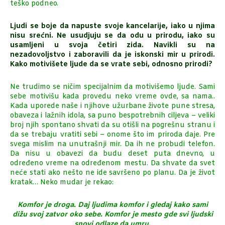
teško podneo.
Ljudi se boje da napuste svoje kancelarije, iako u njima
nisu srećni. Ne usudjuju se da odu u prirodu, iako su
usamljeni u svoja četiri zida. Navikli su na
nezadovoljstvo i zaboravili da je iskonski mir u prirodi.
Kako motivišete ljude da se vrate sebi, odnosno prirodi?
Ne trudimo se ničim specijalnim da motivišemo ljude. Sami
sebe motivišu kada provedu neko vreme ovde, sa nama..
Kada uporede naše i njihove užurbane živote pune stresa,
obaveza i lažnih idola, sa puno bespotrebnih ciljeva – veliki
broj njih spontano shvati da su otišli na pogrešnu stranu i
da se trebaju vratiti sebi – onome što im priroda daje. Pre
svega mislim na unutrašnji mir. Da ih ne probudi telefon.
Da nisu u obavezi da budu deset puta dnevno, u
određeno vreme na određenom mestu. Da shvate da svet
neće stati ako nešto ne ide savršeno po planu. Da je život
kratak… Neko mudar je rekao:
Komfor je droga. Daj ljudima komfor i gledaj kako sami
dižu svoj zatvor oko sebe. Komfor je mesto gde svi ljudski
snovi odlaze da umru.