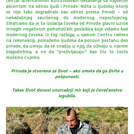
centar alternativnih kulturoloških dešavanja sa najvećim
akcentom na odnos ljudi i Prirode. Ništa u ljudskoj istoriji
se nije tako degradiralo kao odnos prema Prirodi – od
nekadašnjeg savršenog do modernog nepostojećeg.
Smatramo da je ta izolacija čoveka od Prirode glavni uzrok
mnogih negativnih psihofizičkih posledica koje viđamo kod
modernog čoveka. Iz tog razloga, u samom Centru radimo
na rekonekciji, pomažemo ljudima da ponovo postanu deo
prirode, da umeju da se snadju u njoj, da uživaju u njenim
blagodetima, a ne da “preživljavaju” kao što to često
možemo čujemo.
Priroda je stvorena za život – ako umete da ga živite u
potpunosti.
Takav život donosi unutrašnji mir koji je čovečanstvo
izgubilo.