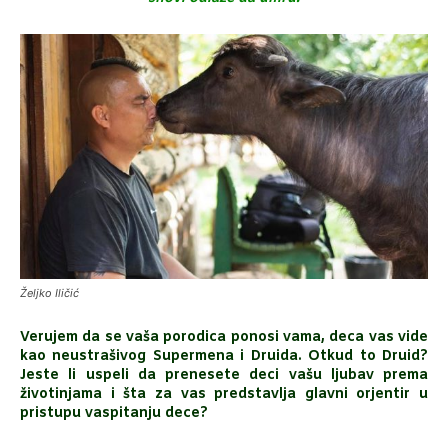
Željko Iličić
Verujem da se vaša porodica ponosi vama, deca vas vide
kao neustrašivog Supermena i Druida. Otkud to Druid?
Jeste li uspeli da prenesete deci vašu ljubav prema
životinjama i šta za vas predstavlja glavni orjentir u
pristupu vaspitanju dece?