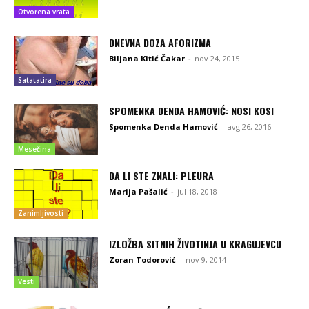
Otvorena vrata
DNEVNA DOZA AFORIZMA
Biljana Kitić Čakar
-
nov 24, 2015
Satatatira
SPOMENKA DENDA HAMOVIĆ: NOSI KOSI
Spomenka Denda Hamović
-
avg 26, 2016
Mesečina
DA LI STE ZNALI: PLEURA
Marija Pašalić
-
jul 18, 2018
Zanimljivosti
IZLOŽBA SITNIH ŽIVOTINJA U KRAGUJEVCU
Zoran Todorović
-
nov 9, 2014
Vesti