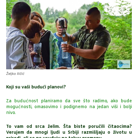
Željko Iličić
Koji su vaši budući planovi?
Za budućnost planiramo da sve što radimo, ako bude
mogućnosti, omasovimo i podignemo na jedan viši i bolji
nivo.
To vam od srca želim. Šta biste poručili čitaocima?
Verujem da mnogi ljudi u Srbiji razmišljaju o životu u