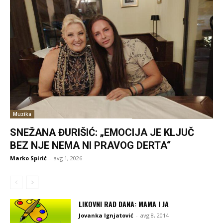
Muzika
SNEŽANA ĐURIŠIĆ: „EMOCIJA JE KLJUČ
BEZ NJE NEMA NI PRAVOG DERTA“
Marko Spirić
-
avg 1, 2026
LIKOVNI RAD DANA: MAMA I JA
Jovanka Ignjatović
-
avg 8, 2014