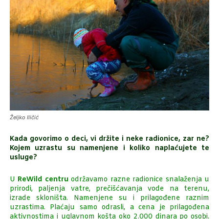
Željko Iličić
Kada govorimo o deci, vi držite i neke radionice, zar ne?
Kojem uzrastu su namenjene i koliko naplaćujete te
usluge?
U
ReWild centru
održavamo razne radionice snalaženja u
prirodi, paljenja vatre, prečišćavanja vode na terenu,
izrade skloništa. Namenjene su i prilagođene raznim
uzrastima. Plaćaju samo odrasli, a cena je prilagođena
aktivnostima i uglavnom košta oko 2.000 dinara po osobi.