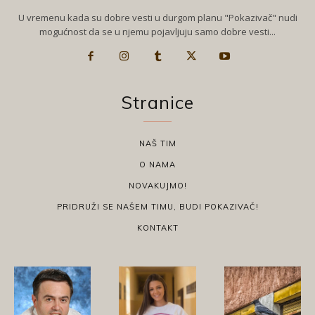
U vremenu kada su dobre vesti u durgom planu "Pokazivač" nudi
mogućnost da se u njemu pojavljuju samo dobre vesti...
Stranice
NAŠ TIM
O NAMA
NOVAKUJMO!
PRIDRUŽI SE NAŠEM TIMU, BUDI POKAZIVAČ!
KONTAKT