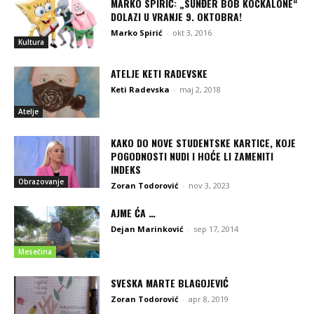
MARKO SPIRIĆ: „SUNĐER BOB KOCKALONE“
DOLAZI U VRANJE 9. OKTOBRA!
Marko Spirić
-
okt 3, 2016
Kultura
ATELJE KETI RADEVSKE
Keti Radevska
-
maj 2, 2018
Atelje
KAKO DO NOVE STUDENTSKE KARTICE, KOJE
POGODNOSTI NUDI I HOĆE LI ZAMENITI
INDEKS
Obrazovanje
Zoran Todorović
-
nov 3, 2023
AJME ĆA …
Dejan Marinković
-
sep 17, 2014
Mesečina
SVESKA MARTE BLAGOJEVIĆ
Zoran Todorović
-
apr 8, 2019