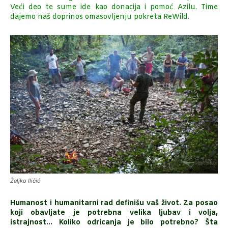
Veći deo te sume ide kao donacija i pomoć Azilu. Time
dajemo naš doprinos omasovljenju pokreta ReWild.
Željko Iličić
Humanost i humanitarni rad definišu vaš život. Za posao
koji obavljate je potrebna velika ljubav i volja,
istrajnost… Koliko odricanja je bilo potrebno? Šta