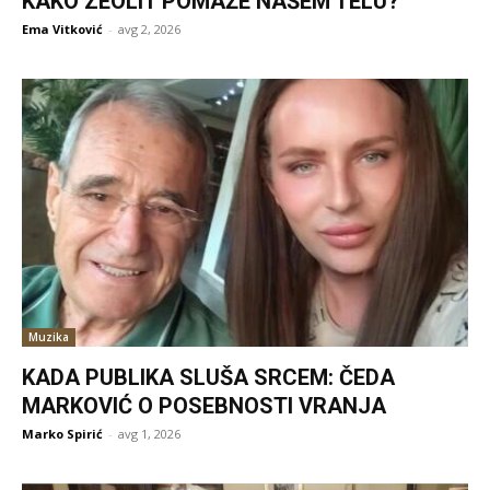
KAKO ZEOLIT POMAŽE NAŠEM TELU?
Ema Vitković
-
avg 2, 2026
Muzika
KADA PUBLIKA SLUŠA SRCEM: ČEDA
MARKOVIĆ O POSEBNOSTI VRANJA
Marko Spirić
-
avg 1, 2026