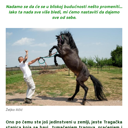
Nadamo se da će se u bliskoj budućnosti nešto promeniti…
Iako ta nada sve više bledi, mi ćemo nastaviti da dajemo
sve od sebe.
Željko Iličić
Ono po čemu ste još jedinstveni u zemlji, jeste Tragačka
stanica koja se bavi tumačenjem tragova, praćenjem i