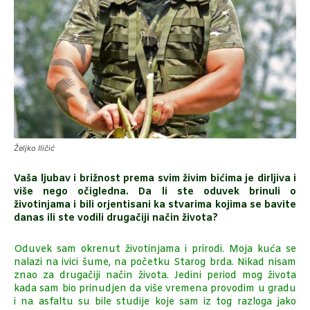
Željko Iličić
Vaša ljubav i brižnost prema svim živim bićima je dirljiva i
više nego očigledna. Da li ste oduvek brinuli o
životinjama i bili orjentisani ka stvarima kojima se bavite
danas ili ste vodili drugačiji način života?
Oduvek sam okrenut životinjama i prirodi. Moja kuća se
nalazi na ivici šume, na početku Starog brda. Nikad nisam
znao za drugačiji način života. Jedini period mog života
kada sam bio prinudjen da više vremena provodim u gradu
i na asfaltu su bile studije koje sam iz tog razloga jako