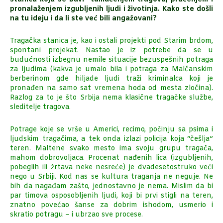
pronalaženjem izgubljenih ljudi i životinja. Kako ste došli
na tu ideju i da li ste već bili angažovani?
Tragačka stanica je, kao i ostali projekti pod Starim brdom,
spontani projekat. Nastao je iz potrebe da se u
budućnosti izbegnu nemile situacije bezuspešnih potraga
za ljudima (kakva je umalo bila i potraga za Malčanskim
berberinom gde hiljade ljudi traži kriminalca koji je
pronađen na samo sat vremena hoda od mesta zločina).
Razlog za to je što Srbija nema klasične tragačke službe,
sleditelje tragova.
Potrage koje se vrše u Americi, recimo, počinju sa psima i
ljudskim tragačima, a tek onda izlazi policija koja “češlja”
teren. Maltene svako mesto ima svoju grupu tragača,
mahom dobrovoljaca. Procenat nađenih lica (izgubljenih,
pobeglih ili žrtava neke nesreće) je dvadesetostruko veći
nego u Srbiji. Kod nas se kultura traganja ne neguje. Ne
bih da nagađam zašto, jednostavno je nema. Mislim da bi
par timova osposobljenih ljudi, koji bi prvi stigli na teren,
znatno povećao šanse za dobrim ishodom, usmerio i
skratio potragu – i ubrzao sve procese.