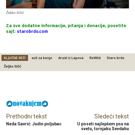
Željko Iličić
Za sve dodatne informacije, pitanja i donacije, posetite
sajt:
starobrdo.com
KLJUČNE REČI
azil za konje
druid iz Lapova
ReWild
Staro brdo
Željko Iličić
Facebook
X
Email
Prethodni tekst
Sledeći tekst
Neda Gavrić: Judin poljubac
U poseti najlepšem psu na
svetu, tornjaku Sevdahu