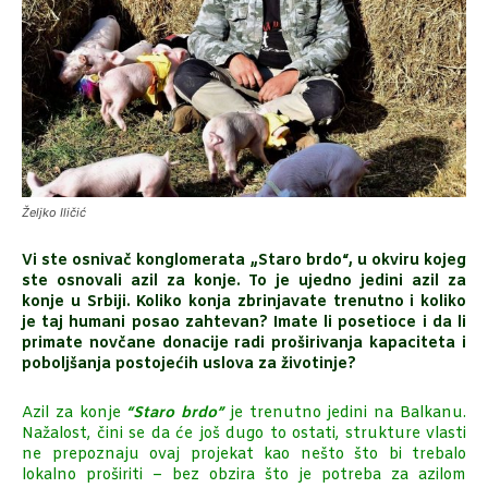
Željko Iličić
Vi ste osnivač konglomerata „Staro brdo“, u okviru kojeg
ste osnovali azil za konje. To je ujedno jedini azil za
konje u Srbiji. Koliko konja zbrinjavate trenutno i koliko
je taj humani posao zahtevan? Imate li posetioce i da li
primate novčane donacije radi proširivanja kapaciteta i
poboljšanja postojećih uslova za životinje?
Azil za konje
“Staro brdo”
je trenutno jedini na Balkanu.
Nažalost, čini se da će još dugo to ostati, strukture vlasti
ne prepoznaju ovaj projekat kao nešto što bi trebalo
lokalno proširiti – bez obzira što je potreba za azilom