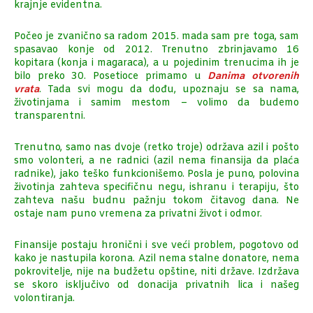
krajnje evidentna.
Počeo je zvanično sa radom 2015. mada sam pre toga, sam
spasavao konje od 2012. Trenutno zbrinjavamo 16
kopitara (konja i magaraca), a u pojedinim trenucima ih je
bilo preko 30. Posetioce primamo u
Danima otvorenih
vrata
. Tada svi mogu da dođu, upoznaju se sa nama,
životinjama i samim mestom – volimo da budemo
transparentni.
Trenutno, samo nas dvoje (retko troje) održava azil i pošto
smo volonteri, a ne radnici (azil nema finansija da plaća
radnike), jako teško funkcionišemo. Posla je puno, polovina
životinja zahteva specifičnu negu, ishranu i terapiju, što
zahteva našu budnu pažnju tokom čitavog dana. Ne
ostaje nam puno vremena za privatni život i odmor.
Finansije postaju hronični i sve veći problem, pogotovo od
kako je nastupila korona. Azil nema stalne donatore, nema
pokrovitelje, nije na budžetu opštine, niti države. Izdržava
se skoro isključivo od donacija privatnih lica i našeg
volontiranja.