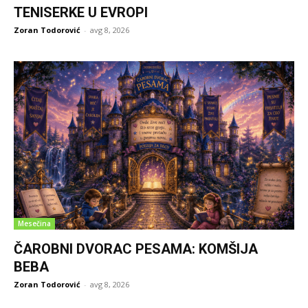
TENISERKE U EVROPI
Zoran Todorović
-
avg 8, 2026
Mesečina
ČAROBNI DVORAC PESAMA: KOMŠIJA
BEBA
Zoran Todorović
-
avg 8, 2026