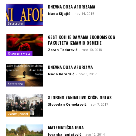
DNEVNA DOZA AFORIZAMA
Nada Kljajić
-
nov 14, 2015
Satatatira
GEST KOJI JE DAMAMA EKONOMSKOG
FAKULTETA IZMAMIO OSMEHE
Zoran Todorović
-
mar 10, 2018
Otvorena vrata
DNEVNA DOZA AFORIZMA
Nada Karadžić
-
nov 3, 2017
Satatatira
SLOBINO ZANIMLJIVO ĆOŠE: OGLAS
Slobodan Osmokrović
-
apr 7, 2017
Zanimljivosti
MATEMATIČKA IGRA
Jovanka Ignjatović
-
avg 12, 2014