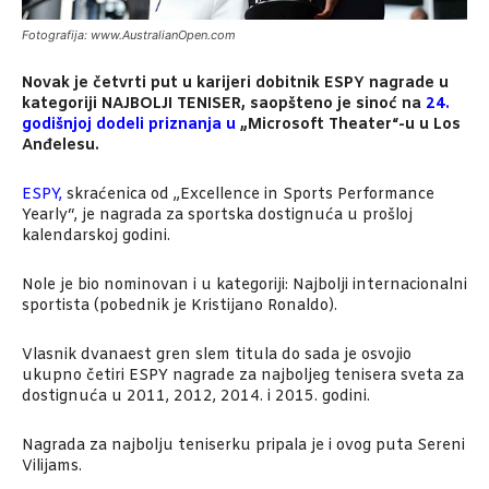
Fotografija: www.AustralianOpen.com
Novak je četvrti put u karijeri dobitnik ESPY nagrade u
kategoriji NAJBOLJI TENISER, saopšteno je sinoć na
24.
godišnjoj dodeli priznanja
u
„Microsoft Theater“-u u Los
Anđelesu.
ESPY
,
skraćenica od „Excellence in Sports Performance
Yearly“, je nagrada za sportska dostignuća u prošloj
kalendarskoj godini.
Nole je bio nominovan i u kategoriji: Najbolji internacionalni
sportista (pobednik je Kristijano Ronaldo).
Vlasnik dvanaest gren slem titula do sada je osvojio
ukupno četiri ESPY nagrade za najboljeg tenisera sveta za
dostignuća u 2011, 2012, 2014. i 2015. godini.
Nagrada za najbolju teniserku pripala je i ovog puta Sereni
Vilijams.