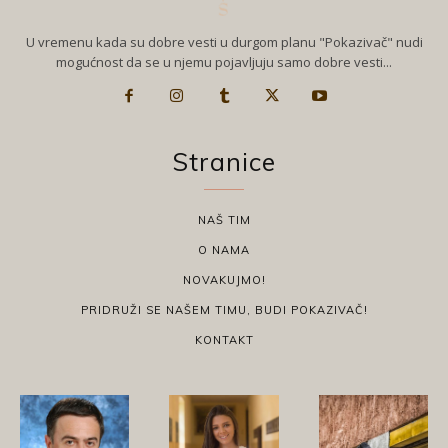
U vremenu kada su dobre vesti u durgom planu "Pokazivač" nudi
mogućnost da se u njemu pojavljuju samo dobre vesti...
Stranice
NAŠ TIM
O NAMA
NOVAKUJMO!
PRIDRUŽI SE NAŠEM TIMU, BUDI POKAZIVAČ!
KONTAKT