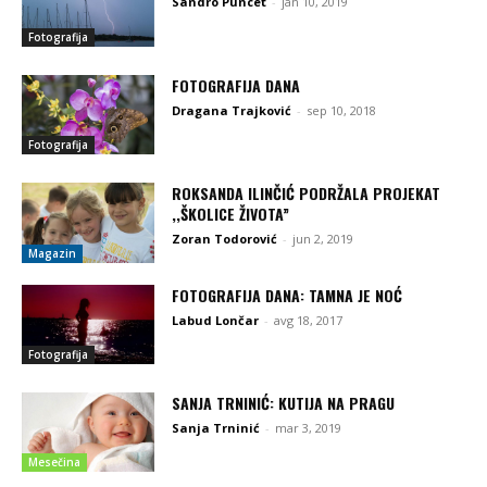
Sandro Puncet
-
jan 10, 2019
Fotografija
FOTOGRAFIJA DANA
Dragana Trajković
-
sep 10, 2018
Fotografija
ROKSANDA ILINČIĆ PODRŽALA PROJEKAT
,,ŠKOLICE ŽIVOTA”
Zoran Todorović
-
jun 2, 2019
Magazin
FOTOGRAFIJA DANA: TAMNA JE NOĆ
Labud Lončar
-
avg 18, 2017
Fotografija
SANJA TRNINIĆ: KUTIJA NA PRAGU
Sanja Trninić
-
mar 3, 2019
Mesečina