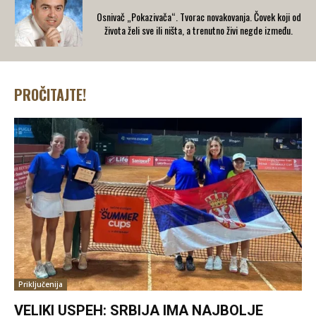
Osnivač „Pokazivača“. Tvorac novakovanja. Čovek koji od
života želi sve ili ništa, a trenutno živi negde između.
PROČITAJTE!
Priključenija
VELIKI USPEH: SRBIJA IMA NAJBOLJE