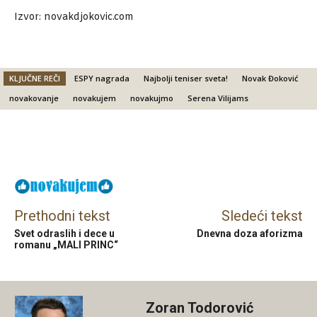
Izvor: novakdjokovic.com
KLJUČNE REČI
ESPY nagrada
Najbolji teniser sveta!
Novak Đoković
novakovanje
novakujem
novakujmo
Serena Vilijams
Facebook
X
Email
Prethodni tekst
Sledeći tekst
Svet odraslih i dece u
Dnevna doza aforizma
romanu „MALI PRINC“
Zoran Todorović