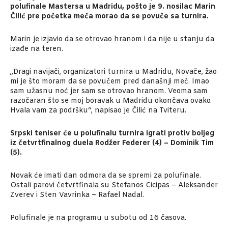
polufinale Mastersa u Madridu, pošto je 9. nosilac Marin
Čilić pre početka meča morao da se povuče sa turnira.
Marin je izjavio da se otrovao hranom i da nije u stanju da
izađe na teren.
„Dragi navijači, organizatori turnira u Madridu, Novače, žao
mi je što moram da se povučem pred današnji meč. Imao
sam užasnu noć jer sam se otrovao hranom. Veoma sam
razočaran što se moj boravak u Madridu okončava ovako.
Hvala vam za podršku“, napisao je Čilić na Tviteru.
Srpski teniser će u polufinalu turnira igrati protiv boljeg
iz četvrtfinalnog duela Rodžer Federer (4) – Dominik Tim
(5).
Novak će imati dan odmora da se spremi za polufinale.
Ostali parovi četvrtfinala su Stefanos Cicipas – Aleksander
Zverev i Sten Vavrinka – Rafael Nadal.
Polufinale je na programu u subotu od 16 časova.