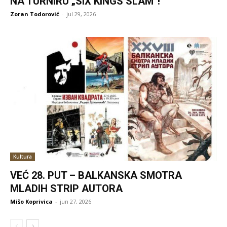
NA TURNIRU „SIX KINGS SLAM“!
Zoran Todorović
-
jul 29, 2026
Kultura
VEĆ 28. PUT – BALKANSKA SMOTRA
MLADIH STRIP AUTORA
Mišo Koprivica
-
jun 27, 2026