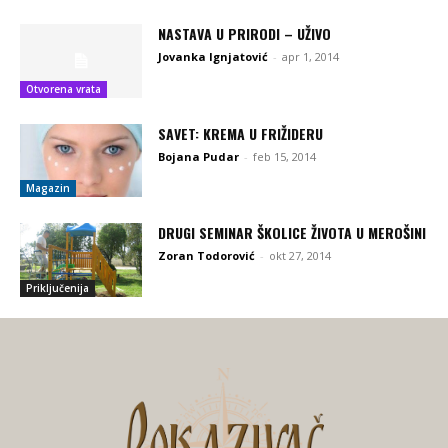
NASTAVA U PRIRODI – UŽIVO
Jovanka Ignjatović
-
apr 1, 2014
Otvorena vrata
SAVET: KREMA U FRIŽIDERU
Bojana Pudar
-
feb 15, 2014
Magazin
DRUGI SEMINAR ŠKOLICE ŽIVOTA U MEROŠINI
Zoran Todorović
-
okt 27, 2014
Priključenija