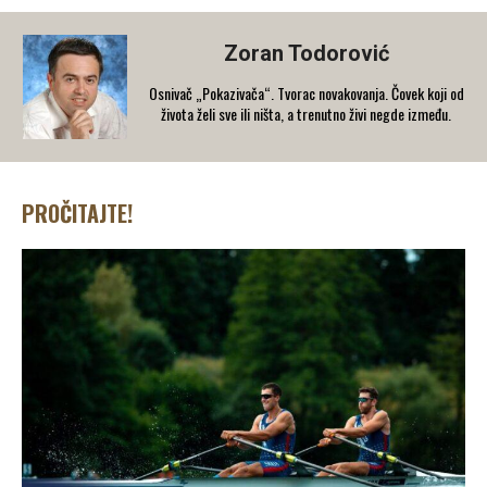
Zoran Todorović
Osnivač „Pokazivača“. Tvorac novakovanja. Čovek koji od
života želi sve ili ništa, a trenutno živi negde između.
PROČITAJTE!