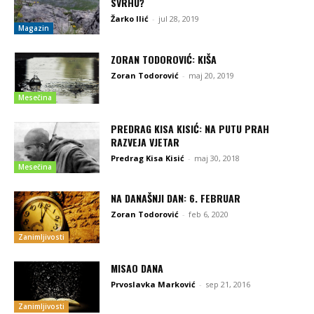
SVRHU?
Žarko Ilić
-
jul 28, 2019
Magazin
ZORAN TODOROVIĆ: KIŠA
Zoran Todorović
-
maj 20, 2019
Mesečina
PREDRAG KISA KISIĆ: NA PUTU PRAH
RAZVEJA VJETAR
Predrag Kisa Kisić
-
maj 30, 2018
Mesečina
NA DANAŠNJI DAN: 6. FEBRUAR
Zoran Todorović
-
feb 6, 2020
Zanimljivosti
MISAO DANA
Prvoslavka Marković
-
sep 21, 2016
Zanimljivosti