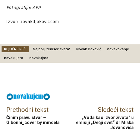
Fotografija: AFP
Izvor: novakdjokovic.com
KLJUČNE REČI
Najbolji teniser sveta!
Novak Đoković
novakovanje
novakujem
novakujmo
Facebook
X
Email
Prethodni tekst
Sledeći tekst
Činim pravu stvar –
„Voda kao izvor života“ u
Gibonni_cover by mmcela
emisiji „Dečji svet“ dr Miška
Jovanovića