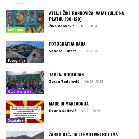
ATELJE ŽIKE RANKOVIĆA: VAJAT (ULJE NA
PLATNU 100×120)
Žika Ranković
-
jul 13, 2014
Mesečina
FOTOGRAFIJA DANA
Sandro Puncet
-
jul 26, 2018
Fotografija
TABLA: ROĐENDAN
Zoran Todorović
-
feb 23, 2015
Otvorena vrata
MADE IN MAKEDONIJA
Deana Sailović
-
okt 21, 2015
Satatatira
ŽARKO ILIĆ: DA LI EMOTIVNI BOL IMA