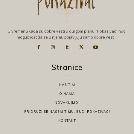
U vremenu kada su dobre vesti u durgom planu "Pokazivač" nudi
mogućnost da se u njemu pojavljuju samo dobre vesti...
Stranice
NAŠ TIM
O NAMA
NOVAKUJMO!
PRIDRUŽI SE NAŠEM TIMU, BUDI POKAZIVAČ!
KONTAKT