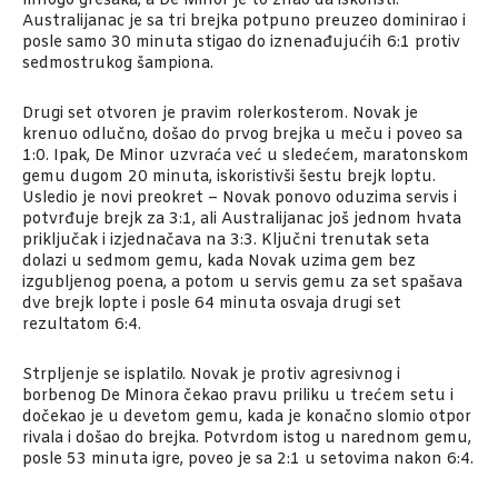
mnogo grešaka, a De Minor je to znao da iskoristi.
Australijanac je sa tri brejka potpuno preuzeo dominirao i
posle samo 30 minuta stigao do iznenađujućih 6:1 protiv
sedmostrukog šampiona.
Drugi set otvoren je pravim rolerkosterom. Novak je
krenuo odlučno, došao do prvog brejka u meču i poveo sa
1:0. Ipak, De Minor uzvraća već u sledećem, maratonskom
gemu dugom 20 minuta, iskoristivši šestu brejk loptu.
Usledio je novi preokret – Novak ponovo oduzima servis i
potvrđuje brejk za 3:1, ali Australijanac još jednom hvata
priključak i izjednačava na 3:3. Ključni trenutak seta
dolazi u sedmom gemu, kada Novak uzima gem bez
izgubljenog poena, a potom u servis gemu za set spašava
dve brejk lopte i posle 64 minuta osvaja drugi set
rezultatom 6:4.
Strpljenje se isplatilo. Novak je protiv agresivnog i
borbenog De Minora čekao pravu priliku u trećem setu i
dočekao je u devetom gemu, kada je konačno slomio otpor
rivala i došao do brejka. Potvrdom istog u narednom gemu,
posle 53 minuta igre, poveo je sa 2:1 u setovima nakon 6:4.