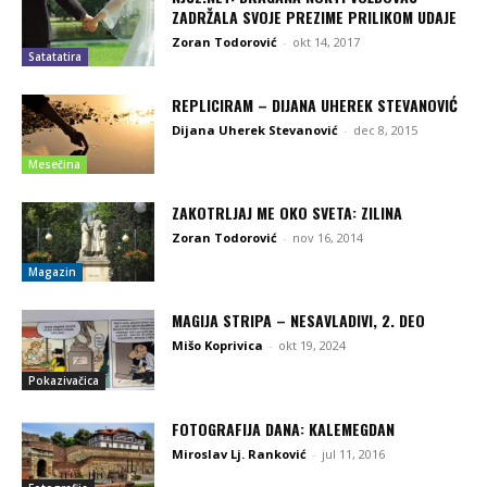
ZADRŽALA SVOJE PREZIME PRILIKOM UDAJE
Zoran Todorović
-
okt 14, 2017
Satatatira
REPLICIRAM – DIJANA UHEREK STEVANOVIĆ
Dijana Uherek Stevanović
-
dec 8, 2015
Mesečina
ZAKOTRLJAJ ME OKO SVETA: ZILINA
Zoran Todorović
-
nov 16, 2014
Magazin
MAGIJA STRIPA – NESAVLADIVI, 2. DEO
Mišo Koprivica
-
okt 19, 2024
Pokazivačica
FOTOGRAFIJA DANA: KALEMEGDAN
Miroslav Lj. Ranković
-
jul 11, 2016