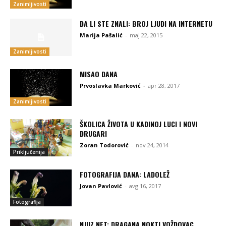
Zanimljivosti
DA LI STE ZNALI: BROJ LJUDI NA INTERNETU
Marija Pašalić
-
maj 22, 2015
Zanimljivosti
MISAO DANA
Prvoslavka Marković
-
apr 28, 2017
Zanimljivosti
ŠKOLICA ŽIVOTA U KADINOJ LUCI I NOVI
DRUGARI
Zoran Todorović
-
nov 24, 2014
Priključenija
FOTOGRAFIJA DANA: LADOLEŽ
Jovan Pavlović
-
avg 16, 2017
Fotografija
NJUZ.NET: DRAGANA NOKTI VOŽDOVAC