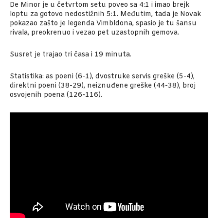
De Minor je u četvrtom setu poveo sa 4:1 i imao brejk
loptu za gotovo nedostižnih 5:1. Međutim, tada je Novak
pokazao zašto je legenda Vimbldona, spasio je tu šansu
rivala, preokrenuo i vezao pet uzastopnih gemova.
Susret je trajao tri časa i 19 minuta.
Statistika: as poeni (6-1), dvostruke servis greške (5-4),
direktni poeni (38-29), neiznuđene greške (44-38), broj
osvojenih poena (126-116).