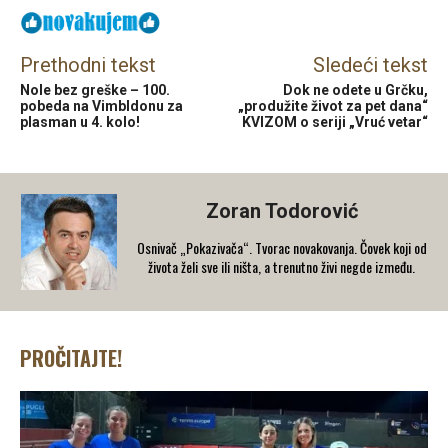
Prethodni tekst
Sledeći tekst
Nole bez greške – 100.
Dok ne odete u Grčku,
pobeda na Vimbldonu za
„produžite život za pet dana“
plasman u 4. kolo!
KVIZOM o seriji „Vruć vetar“
Zoran Todorović
Osnivač „Pokazivača“. Tvorac novakovanja. Čovek koji od
života želi sve ili ništa, a trenutno živi negde između.
PROČITAJTE!