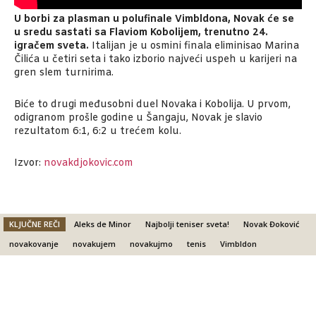
U borbi za plasman u polufinale Vimbldona, Novak će se
u sredu sastati sa Flaviom Kobolijem, trenutno 24.
igračem sveta.
Italijan je u osmini finala eliminisao Marina
Čilića u četiri seta i tako izborio najveći uspeh u karijeri na
gren slem turnirima.
Biće to drugi međusobni duel Novaka i Kobolija. U prvom,
odigranom prošle godine u Šangaju, Novak je slavio
rezultatom 6:1, 6:2 u trećem kolu.
Izvor:
novakdjokovic.com
KLJUČNE REČI
Aleks de Minor
Najbolji teniser sveta!
Novak Đoković
novakovanje
novakujem
novakujmo
tenis
Vimbldon
Facebook
X
Email