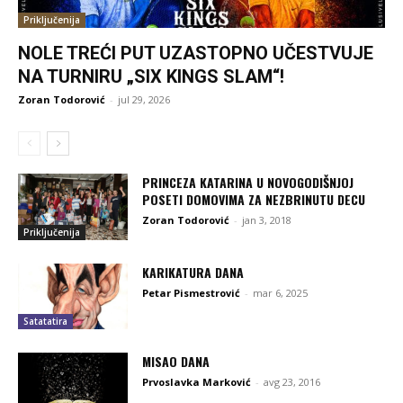
Priključenija
NOLE TREĆI PUT UZASTOPNO UČESTVUJE
NA TURNIRU „SIX KINGS SLAM“!
Zoran Todorović
-
jul 29, 2026
PRINCEZA KATARINA U NOVOGODIŠNJOJ
POSETI DOMOVIMA ZA NEZBRINUTU DECU
Zoran Todorović
-
jan 3, 2018
Priključenija
KARIKATURA DANA
Petar Pismestrović
-
mar 6, 2025
Satatatira
MISAO DANA
Prvoslavka Marković
-
avg 23, 2016