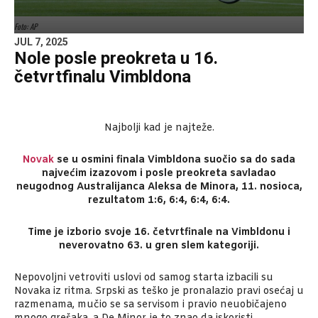
Foto: AP
JUL 7, 2025
Nole posle preokreta u 16.
četvrtfinalu Vimbldona
Najbolji kad je najteže.
Novak
se u osmini finala Vimbldona suočio sa do sada
najvećim izazovom i posle preokreta savladao
neugodnog Australijanca Aleksa de Minora, 11. nosioca,
rezultatom 1:6, 6:4, 6:4, 6:4.
Time je izborio svoje 16. četvrtfinale na Vimbldonu i
neverovatno 63. u gren slem kategoriji.
Nepovoljni vetroviti uslovi od samog starta izbacili su
Novaka iz ritma. Srpski as teško je pronalazio pravi osećaj u
razmenama, mučio se sa servisom i pravio neuobičajeno