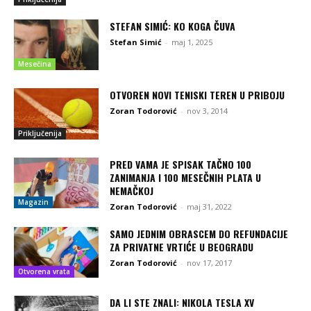
STEFAN SIMIĆ: KO KOGA ČUVA
Stefan Simić
-
maj 1, 2025
Mesečina
OTVOREN NOVI TENISKI TEREN U PRIBOJU
Zoran Todorović
-
nov 3, 2014
Priključenija
PRED VAMA JE SPISAK TAČNO 100
ZANIMANJA I 100 MESEČNIH PLATA U
NEMAČKOJ
Magazin
Zoran Todorović
-
maj 31, 2022
SAMO JEDNIM OBRASCEM DO REFUNDACIJE
ZA PRIVATNE VRTIĆE U BEOGRADU
Zoran Todorović
-
nov 17, 2017
Otvorena vrata
DA LI STE ZNALI: NIKOLA TESLA XV