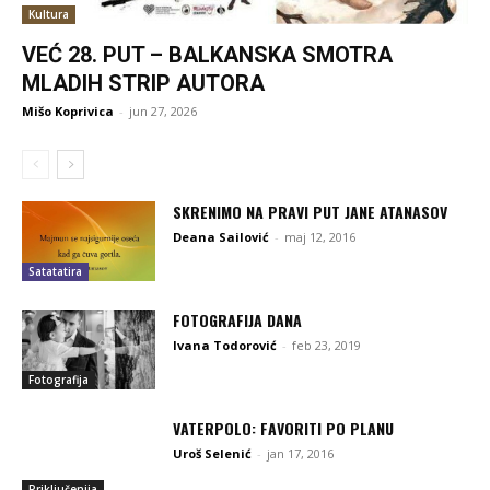
Kultura
VEĆ 28. PUT – BALKANSKA SMOTRA
MLADIH STRIP AUTORA
Mišo Koprivica
-
jun 27, 2026
SKRENIMO NA PRAVI PUT JANE ATANASOV
Deana Sailović
-
maj 12, 2016
Satatatira
FOTOGRAFIJA DANA
Ivana Todorović
-
feb 23, 2019
Fotografija
VATERPOLO: FAVORITI PO PLANU
Uroš Selenić
-
jan 17, 2016
Priključenija