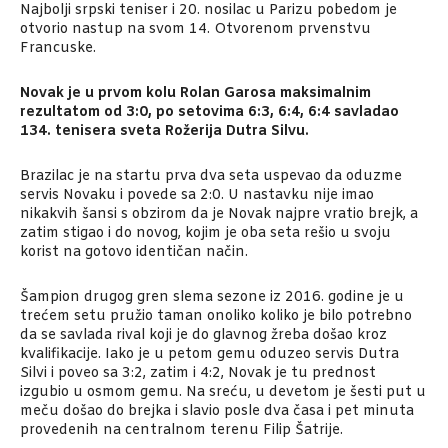
Najbolji srpski teniser i 20. nosilac u Parizu pobedom je
otvorio nastup na svom 14. Otvorenom prvenstvu
Francuske.
Novak je u prvom kolu Rolan Garosa maksimalnim
rezultatom od 3:0, po setovima 6:3, 6:4, 6:4 savladao
134. tenisera sveta Rožerija Dutra Silvu.
Brazilac je na startu prva dva seta uspevao da oduzme
servis Novaku i povede sa 2:0. U nastavku nije imao
nikakvih šansi s obzirom da je Novak najpre vratio brejk, a
zatim stigao i do novog, kojim je oba seta rešio u svoju
korist na gotovo identičan način.
Šampion drugog gren slema sezone iz 2016. godine je u
trećem setu pružio taman onoliko koliko je bilo potrebno
da se savlada rival koji je do glavnog žreba došao kroz
kvalifikacije. Iako je u petom gemu oduzeo servis Dutra
Silvi i poveo sa 3:2, zatim i 4:2, Novak je tu prednost
izgubio u osmom gemu. Na sreću, u devetom je šesti put u
meču došao do brejka i slavio posle dva časa i pet minuta
provedenih na centralnom terenu Filip Šatrije.