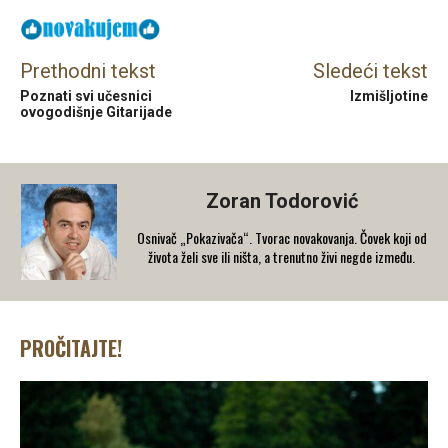
Prethodni tekst
Sledeći tekst
Poznati svi učesnici
Izmišljotine
ovogodišnje Gitarijade
Zoran Todorović
Osnivač „Pokazivača“. Tvorac novakovanja. Čovek koji od
života želi sve ili ništa, a trenutno živi negde između.
PROČITAJTE!