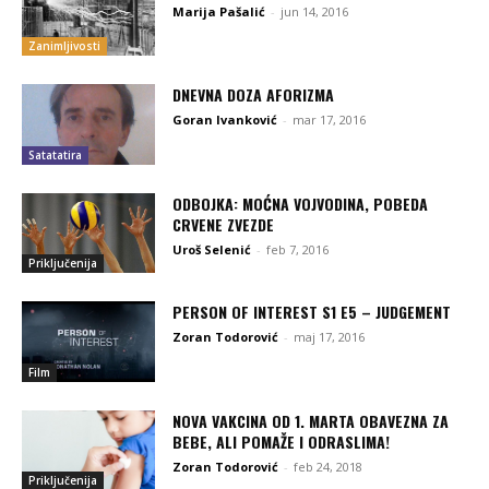
Marija Pašalić
-
jun 14, 2016
Zanimljivosti
DNEVNA DOZA AFORIZMA
Goran Ivanković
-
mar 17, 2016
Satatatira
ODBOJKA: MOĆNA VOJVODINA, POBEDA
CRVENE ZVEZDE
Uroš Selenić
-
feb 7, 2016
Priključenija
PERSON OF INTEREST S1 E5 – JUDGEMENT
Zoran Todorović
-
maj 17, 2016
Film
NOVA VAKCINA OD 1. MARTA OBAVEZNA ZA
BEBE, ALI POMAŽE I ODRASLIMA!
Zoran Todorović
-
feb 24, 2018
Priključenija