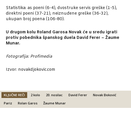
Statistika: as poeni (6-4), dvostruke servis greške (1-5),
direktni poeni (37-21), neiznuđene greške (36-32),
ukupan broj poena (106-80).
U drugom kolu Roland Garosa Novak će u sredu igrati
protiv pobednika španskog duela David Ferer – Žaume
Munar.
Fotografija: Profimedia
Izvor: novakdjokovic.com
KLJUČNE REČI
2 kolo
20. nosilac
David Ferer
Novak Đoković
Pariz
Rolan Garos
Žaume Munar
Facebook
X
Email