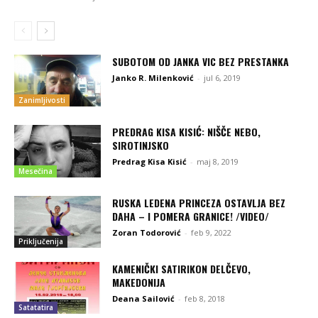
SUBOTOM OD JANKA VIC BEZ PRESTANKA
Janko R. Milenković
-
jul 6, 2019
Zanimljivosti
PREDRAG KISA KISIĆ: NIŠČE NEBO,
SIROTINJSKO
Predrag Kisa Kisić
-
maj 8, 2019
Mesečina
RUSKA LEDENA PRINCEZA OSTAVLJA BEZ
DAHA – I POMERA GRANICE! /VIDEO/
Zoran Todorović
-
feb 9, 2022
Priključenija
KAMENIČKI SATIRIKON DELČEVO,
MAKEDONIJA
Deana Sailović
-
feb 8, 2018
Satatatira