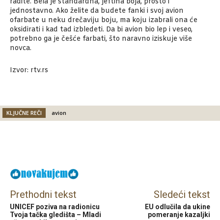
radite. Bela je standardna, jeftina boja, prosto i
jednostavno. Ako želite da budete fanki i svoj avion
ofarbate u neku drečaviju boju, ma koju izabrali ona će
oksidirati i kad tad izbledeti. Da bi avion bio lep i veseo,
potrebno ga je češće farbati, što naravno iziskuje više
novca.
Izvor: rtv.rs
KLJUČNE REČI
avion
Facebook
X
Email
Prethodni tekst
Sledeći tekst
UNICEF poziva na radionicu
EU odlučila da ukine
Tvoja tačka gledišta – Mladi
pomeranje kazaljki