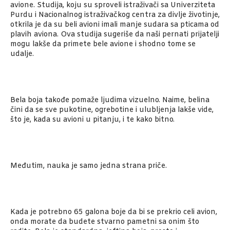
avione. Studija, koju su sproveli istraživači sa Univerziteta
Purdu i Nacionalnog istraživačkog centra za divlje životinje,
otkrila je da su beli avioni imali manje sudara sa pticama od
plavih aviona. Ova studija sugeriše da naši pernati prijatelji
mogu lakše da primete bele avione i shodno tome se
udalje.
Bela boja takođe pomaže ljudima vizuelno. Naime, belina
čini da se sve pukotine, ogrebotine i ulubljenja lakše vide,
što je, kada su avioni u pitanju, i te kako bitno.
Međutim, nauka je samo jedna strana priče.
Kada je potrebno 65 galona boje da bi se prekrio celi avion,
onda morate da budete stvarno pametni sa onim što