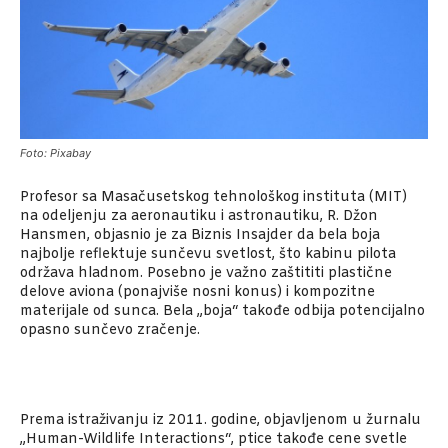
Foto: Pixabay
Profesor sa Masačusetskog tehnološkog instituta (MIT)
na odeljenju za aeronautiku i astronautiku, R. Džon
Hansmen, objasnio je za Biznis Insajder da bela boja
najbolje reflektuje sunčevu svetlost, što kabinu pilota
održava hladnom. Posebno je važno zaštititi plastične
delove aviona (ponajviše nosni konus) i kompozitne
materijale od sunca. Bela „boja“ takođe odbija potencijalno
opasno sunčevo zračenje.
Prema istraživanju iz 2011. godine, objavljenom u žurnalu
„Human-Wildlife Interactions“, ptice takođe cene svetle