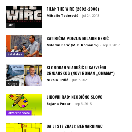
FILM: THE WIRE (2002-2008)
Mihailo Todorović
-
jul 24, 2018
Film
SATIRIČNA POEZIJA MILADIN BERIĆ
Miladin Berić (M. B. Romanov)
-
sep 9, 2017
Satatatira
SLOBODAN VLADUŠIĆ U SAZVEŽĐU
CRNJANSKOG (NOVI ROMAN „OMAMA“)
Nikola Trifić
-
jun 7, 2021
Knjige
LIKOVNI RAD: NEOBIČNO SLOVO
Bojana Pudar
-
sep 3, 2015
Otvorena vrata
DA LI STE ZNALI: BERNARDINAC