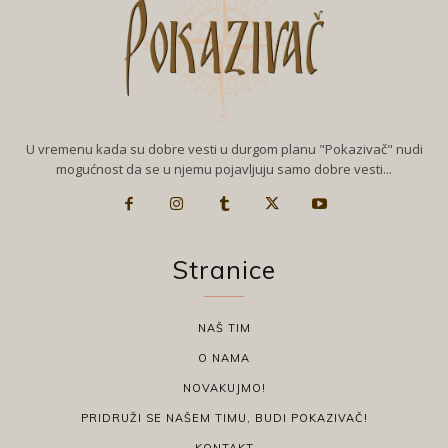
U vremenu kada su dobre vesti u durgom planu "Pokazivač" nudi
mogućnost da se u njemu pojavljuju samo dobre vesti...
Stranice
NAŠ TIM
O NAMA
NOVAKUJMO!
PRIDRUŽI SE NAŠEM TIMU, BUDI POKAZIVAČ!
KONTAKT