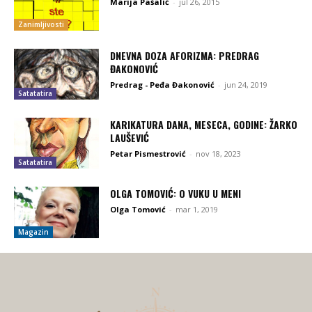
Marija Pašalić
-
jul 26, 2015
Zanimljivosti
DNEVNA DOZA AFORIZMA: PREDRAG
ĐAKONOVIĆ
Predrag - Peđa Đakonović
-
jun 24, 2019
Satatatira
KARIKATURA DANA, MESECA, GODINE: ŽARKO
LAUŠEVIĆ
Petar Pismestrović
-
nov 18, 2023
Satatatira
OLGA TOMOVIĆ: O VUKU U MENI
Olga Tomović
-
mar 1, 2019
Magazin