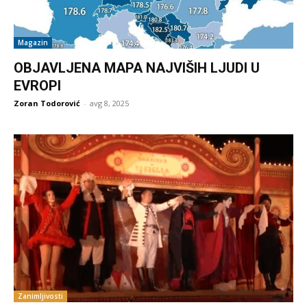
Magazin
OBJAVLJENA MAPA NAJVIŠIH LJUDI U
EVROPI
Zoran Todorović
-
avg 8, 2025
Zanimljivosti