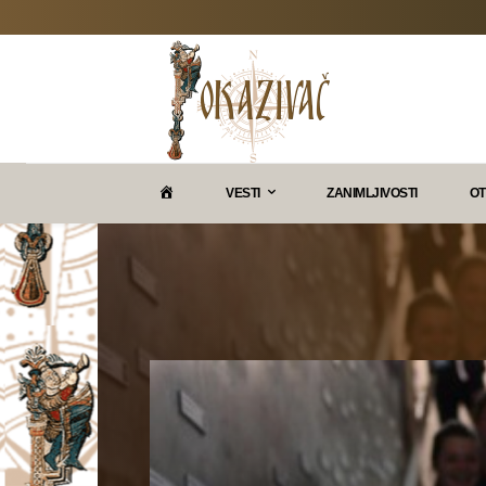
P
VESTI
ZANIMLJIVOSTI
OT
O
K
A
Z