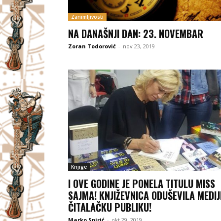
Zanimljivosti
NA DANAŠNJI DAN: 23. NOVEMBAR
Zoran Todorović
-
nov 23, 2019
Knjige
I OVE GODINE JE PONELA TITULU MISS
SAJMA! KNJIŽEVNICA ODUŠEVILA MEDIJE
ČITALAČKU PUBLIKU!
Marko Spirić
-
okt 29, 2019