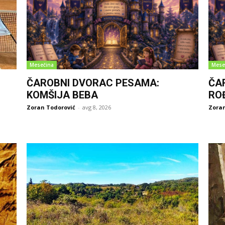
Mesečina
Mese
ČAROBNI DVORAC PESAMA:
ČA
KOMŠIJA BEBA
RO
Zoran Todorović
-
avg 8, 2026
Zoran