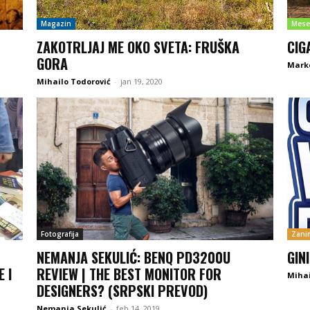
Magazin
Mese
ZAKOTRLJAJ ME OKO SVETA: FRUŠKA
CIG
GORA
Mark
Mihailo Todorović
-
jan 19, 2020
Fotografija
Zanim
NEMANJA SEKULIĆ: BENQ PD3200U
GIN
 I
REVIEW | THE BEST MONITOR FOR
Mihai
DESIGNERS? (SRPSKI PREVOD)
Nemanja Sekulić
-
feb 14, 2019