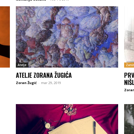
Atelje
Zanim
ATELJE ZORANA ŽUGIĆA
PRV
NIŠ
Zoran Žugić
-
mar 29, 2019
Zoran