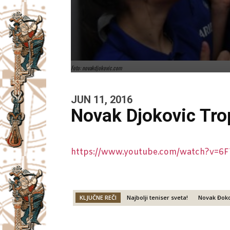
Foto: novakdjokovic.com
JUN 11, 2016
Novak Djokovic Tro
https://www.youtube.com/watch?v=6
KLJUČNE REČI
Najbolji teniser sveta!
Novak Đoko