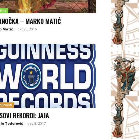
čina
ANOČKA – MARKO MATIĆ
o Matić
-
okt 25, 2016
ljivosti
ISOVI REKORDI: JAJA
lo Todorović
-
dec 8, 2017