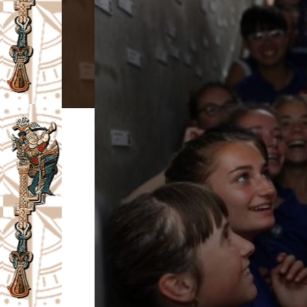
I
V
A
Č