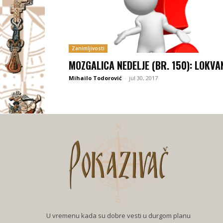
Zanimljivosti
MOZGALICA NEDELJE (BR. 150): LOKVA
Mihailo Todorović
-
jul 30, 2017
U vremenu kada su dobre vesti u durgom planu