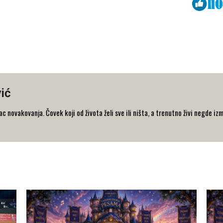
Viber
ReddIt
ić
 novakovanja. Čovek koji od života želi sve ili ništa, a trenutno živi negde iz