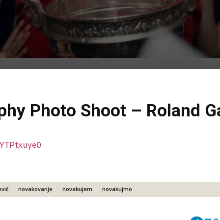
phy Photo Shoot – Roland G
FYTPtxuye0
vić
novakovanje
novakujem
novakujmo