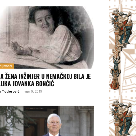
ljivosti
A ŽENA INŽINJER U NEMAČKOJ BILA JE
LIJKA JOVANKA BONČIĆ
 Todorović
-
mar 9, 2019