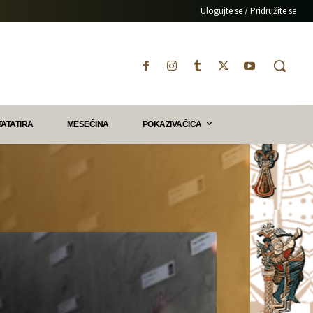
Ulogujte se / Pridružite se
TATATIRA
MESEČINA
POKAZIVAČICA