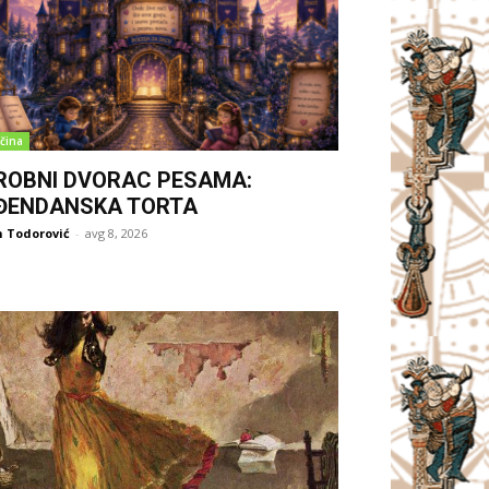
čina
ROBNI DVORAC PESAMA:
ĐENDANSKA TORTA
 Todorović
-
avg 8, 2026