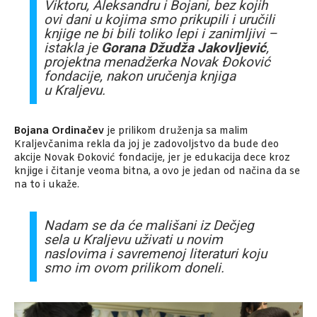
Viktoru, Aleksandru i Bojani, bez kojih
ovi dani u kojima smo prikupili i uručili
knjige ne bi bili toliko lepi i zanimljivi –
istakla je
Gorana Džudža Jakovljević
,
projektna menadžerka Novak Đoković
fondacije, nakon uručenja knjiga
u Kraljevu.
Bojana Ordinačev
je prilikom druženja sa malim
Kraljevčanima rekla da joj je zadovoljstvo da bude deo
akcije Novak Đoković fondacije, jer je edukacija dece kroz
knjige i čitanje veoma bitna, a ovo je jedan od načina da se
na to i ukaže.
Nadam se da će mališani iz Dečjeg
sela u Kraljevu uživati u novim
naslovima i savremenoj literaturi koju
smo im ovom prilikom doneli.