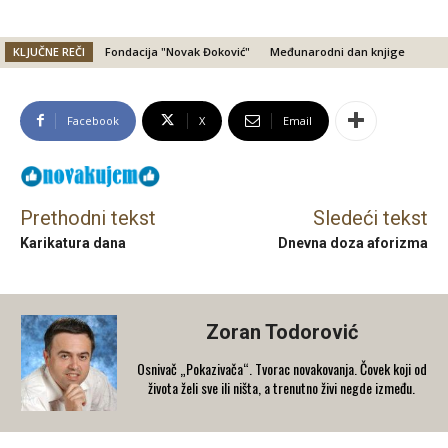
KLJUČNE REČI
Fondacija "Novak Đoković"
Međunarodni dan knjige
Facebook
X
Email
Prethodni tekst
Sledeći tekst
Karikatura dana
Dnevna doza aforizma
Zoran Todorović
Osnivač „Pokazivača“. Tvorac novakovanja. Čovek koji od
života želi sve ili ništa, a trenutno živi negde između.