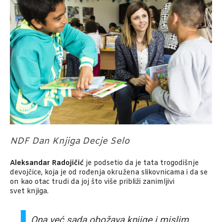
NDF Dan Knjiga Decje Selo
Aleksandar Radojičić
je podsetio da je tata trogodišnje
devojčice, koja je od rođenja okružena slikovnicama i da se
on kao otac trudi da joj što više približi zanimljivi
svet knjiga.
Ona već sada obožava knjige i mislim