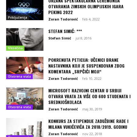
ORŽANA SPEKTAKULARNA CEREMONIJA
OTVARANJA ZIMSKIH OLIMPIJSKIH IGARA
PEKING 2022
Priključenija
Zoran Todorović
-
feb 4, 2022
STEFAN SIMIĆ: ***
Stefan Simić
-
jul 8, 2016
Mesečina
POKRENUTA PETICIJA: UČENICI BRANE
NASTAVNIKA KOJI JE SUSPENDOVAN ZBOG
KOMENTARA „SRPČIĆI MOJI“
Otvorena vrata
Zoran Todorović
-
feb 10, 2022
MICROSOFT RAZVOJNI CENTAR U SRBIJI
OTVARA VRATA ZA VIŠE OD 600 STUDENATA I
SREDNJOŠKOLACA
Otvorena vrata
Zoran Todorović
-
maj 30, 2019
KONKURS ZA STIPENDIJE ZADUŽBINE RADE I
MILANA VUKIĆEVIĆA ZA 2018/2019. GODINU
Zoran Todorović
-
nov 22, 2018