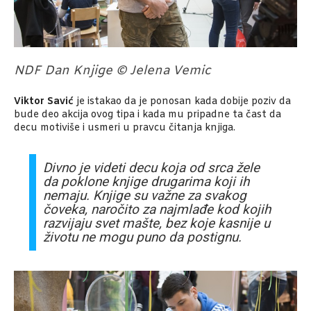
NDF Dan Knjige © Jelena Vemic
Viktor Savić
je istakao da je ponosan kada dobije poziv da
bude deo akcija ovog tipa i kada mu pripadne ta čast da
decu motiviše i usmeri u pravcu čitanja knjiga.
Divno je videti decu koja od srca žele
da poklone knjige drugarima koji ih
nemaju. Knjige su važne za svakog
čoveka, naročito za najmlađe kod kojih
razvijaju svet mašte, bez koje kasnije u
životu ne mogu puno da postignu.