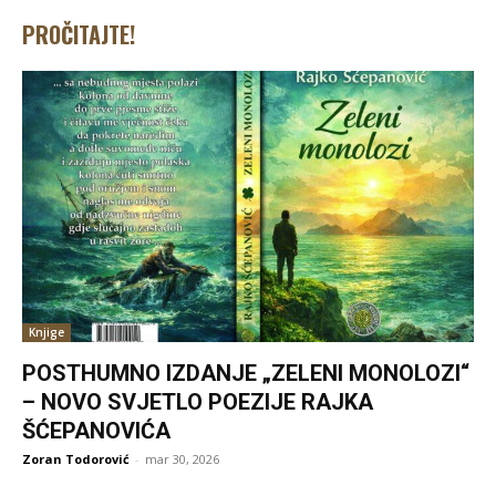
PROČITAJTE!
Knjige
POSTHUMNO IZDANJE „ZELENI MONOLOZI“
– NOVO SVJETLO POEZIJE RAJKA
ŠĆEPANOVIĆA
Zoran Todorović
-
mar 30, 2026