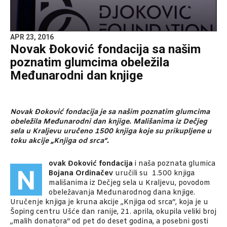
APR 23, 2016
Novak Đoković fondacija sa našim
poznatim glumcima obeležila
Međunarodni dan knjige
Novak Đoković fondacija je sa našim poznatim glumcima
obeležila Međunarodni dan knjige. Mališanima iz Dečjeg
sela u Kraljevu uručeno 1500 knjiga koje su prikupljene u
toku akcije „Knjiga od srca“.
ovak Đoković fondacija
i naša poznata glumica
N
Bojana Ordinačev
uručili su 1.500 knjiga
mališanima iz Dečjeg sela u Kraljevu, povodom
obeležavanja Međunarodnog dana knjige.
Uručenje knjiga je kruna akcije „Knjiga od srca“, koja je u
Šoping centru Ušće dan ranije, 21. aprila, okupila veliki broj
„malih donatora“ od pet do deset godina, a posebni gosti