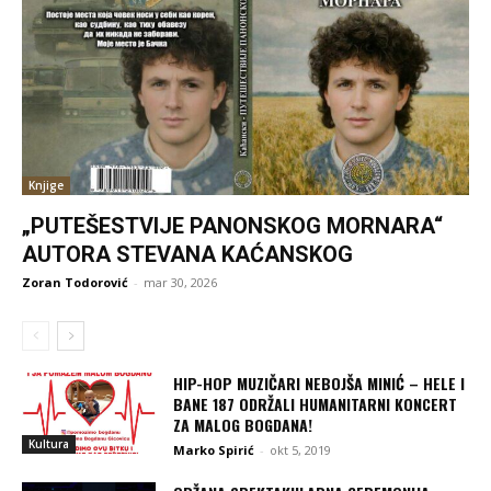
Knjige
„PUTEŠESTVIJE PANONSKOG MORNARA“
AUTORA STEVANA KAĆANSKOG
Zoran Todorović
-
mar 30, 2026
HIP-HOP MUZIČARI NEBOJŠA MINIĆ – HELE I
BANE 187 ODRŽALI HUMANITARNI KONCERT
ZA MALOG BOGDANA!
Kultura
Marko Spirić
-
okt 5, 2019