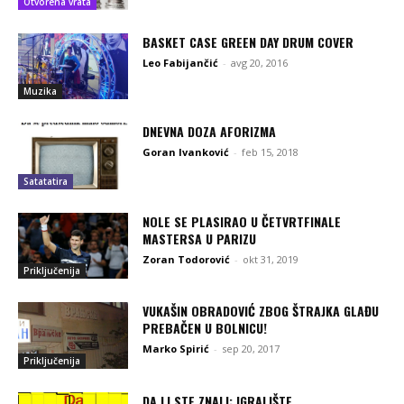
Otvorena vrata
BASKET CASE GREEN DAY DRUM COVER
Leo Fabijančić
-
avg 20, 2016
Muzika
DNEVNA DOZA AFORIZMA
Goran Ivanković
-
feb 15, 2018
Satatatira
NOLE SE PLASIRAO U ČETVRTFINALE
MASTERSA U PARIZU
Zoran Todorović
-
okt 31, 2019
Priključenija
VUKAŠIN OBRADOVIĆ ZBOG ŠTRAJKA GLAĐU
PREBAČEN U BOLNICU!
Marko Spirić
-
sep 20, 2017
Priključenija
DA LI STE ZNALI: IGRALIŠTE