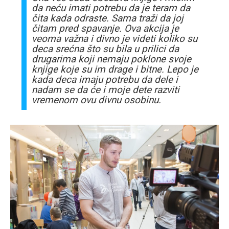
da neću imati potrebu da je teram da
čita kada odraste. Sama traži da joj
čitam pred spavanje. Ova akcija je
veoma važna i divno je videti koliko su
deca srećna što su bila u prilici da
drugarima koji nemaju poklone svoje
knjige koje su im drage i bitne. Lepo je
kada deca imaju potrebu da dele i
nadam se da će i moje dete razviti
vremenom ovu divnu osobinu.