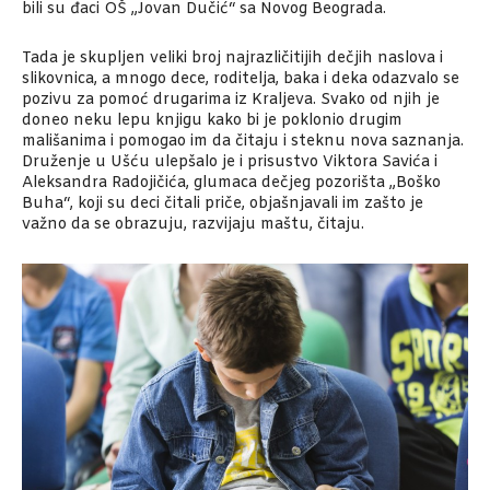
bili su đaci OŠ „Jovan Dučić“ sa Novog Beograda.
Tada je skupljen veliki broj najrazličitijih dečjih naslova i
slikovnica, a mnogo dece, roditelja, baka i deka odazvalo se
pozivu za pomoć drugarima iz Kraljeva. Svako od njih je
doneo neku lepu knjigu kako bi je poklonio drugim
mališanima i pomogao im da čitaju i steknu nova saznanja.
Druženje u Ušću ulepšalo je i prisustvo Viktora Savića i
Aleksandra Radojičića, glumaca dečjeg pozorišta „Boško
Buha“, koji su deci čitali priče, objašnjavali im zašto je
važno da se obrazuju, razvijaju maštu, čitaju.