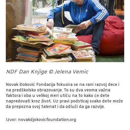
NDF Dan Knjige © Jelena Vemic
Novak Đoković Fondacija fokusira se na rani razvoj dece i
na predškolsko obrazovanje. To su dva veoma važna
faktora i oba u velikoj meri utiču na to kako će dete
napredovati kroz život. Uz pravi podsticaj svako dete može
da prepozna svoj talenat i da odluči da ga razvije.
Izvor: novakdjokovicfoundation.org