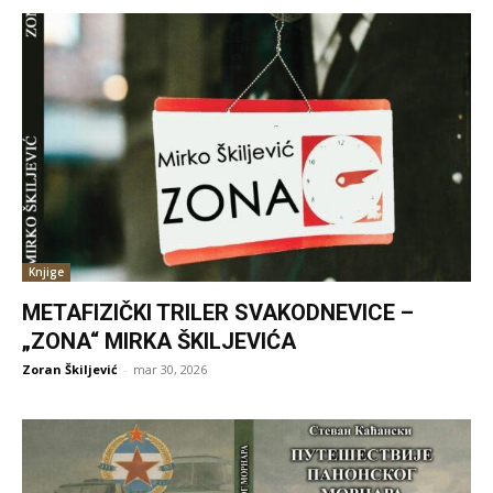
Knjige
METAFIZIČKI TRILER SVAKODNEVICE –
„ZONA“ MIRKA ŠKILJEVIĆA
Zoran Škiljević
-
mar 30, 2026