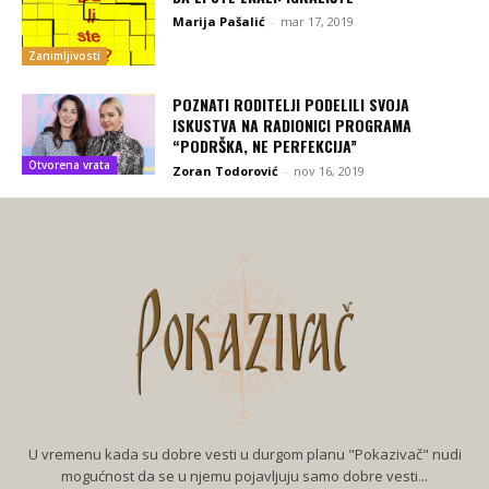
Marija Pašalić
-
mar 17, 2019
Zanimljivosti
POZNATI RODITELJI PODELILI SVOJA
ISKUSTVA NA RADIONICI PROGRAMA
“PODRŠKA, NE PERFEKCIJA”
Otvorena vrata
Zoran Todorović
-
nov 16, 2019
U vremenu kada su dobre vesti u durgom planu "Pokazivač" nudi
mogućnost da se u njemu pojavljuju samo dobre vesti...