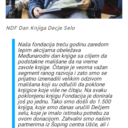
NDF Dan Knjiga Decje Selo
Naša fondacija treću godinu zaredom
lepim akcijama obeležava
Međunarodni dan knjige sa ciljem da
podstakne mališane da na vreme
zavole knjige. Čitanje je veoma važan
segment ranog razvoja i zato smo se
prijatno iznenadili velikim odzivom
mališana koji su odlučili da poklone
knjigice koje više ne čitaju. Na svaku
poklonjenu knjigu Fondacija je donirala
još po jednu. Tako smo došli do 1.500
knjiga, koje smo danas uručili Dečjem
selu, koje je imalo istinsku potrebu za
ovom donacijom. Zahvalni smo našim
partnerima iz Šoping centra Ušće, ali i