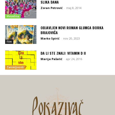
SLIKA DANA
Zoran Petrović
-
maj 8, 2014
Mesečina
OBJAVLJEN NOVI ROMAN GLUMCA BORKA
BRAJOVIĆA
Marko Spirić
-
nov 20, 2023
Film
DA LI STE ZNALI: VITAMIN D II
Marija Pašalić
-
apr 24, 2016
Zanimljivosti