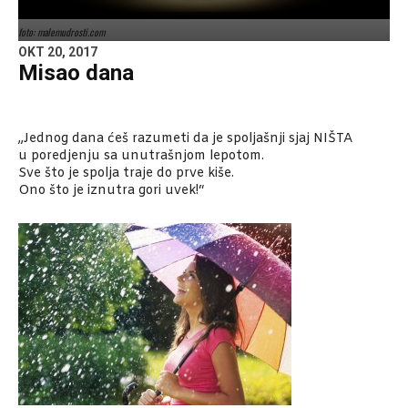
foto: malemudrosti.com
OKT 20, 2017
Misao dana
„Jednog dana ćeš razumeti da je spoljašnji sjaj NIŠTA
u poredjenju sa unutrašnjom lepotom.
Sve što je spolja traje do prve kiše.
Ono što je iznutra gori uvek!“