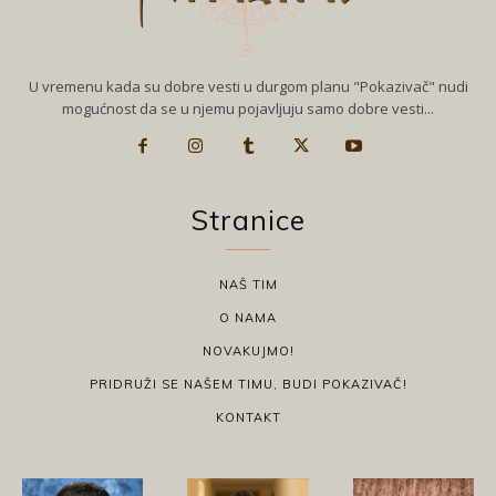
U vremenu kada su dobre vesti u durgom planu "Pokazivač" nudi
mogućnost da se u njemu pojavljuju samo dobre vesti...
Stranice
NAŠ TIM
O NAMA
NOVAKUJMO!
PRIDRUŽI SE NAŠEM TIMU, BUDI POKAZIVAČ!
KONTAKT