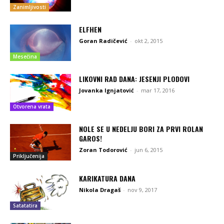
Zanimljivosti
ELFHEN
Goran Radičević
-
okt 2, 2015
Mesečina
LIKOVNI RAD DANA: JESENJI PLODOVI
Jovanka Ignjatović
-
mar 17, 2016
Otvorena vrata
NOLE SE U NEDELJU BORI ZA PRVI ROLAN
GAROS!
Zoran Todorović
-
jun 6, 2015
Priključenija
KARIKATURA DANA
Nikola Dragaš
-
nov 9, 2017
Satatatira