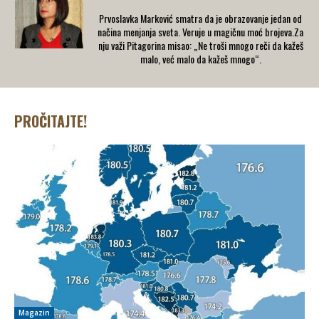
Prvoslavka Marković smatra da je obrazovanje jedan od
načina menjanja sveta. Veruje u magičnu moć brojeva.Za
nju važi Pitagorina misao: „Ne troši mnogo reči da kažeš
malo, već malo da kažeš mnogo“.
PROČITAJTE!
Magazin