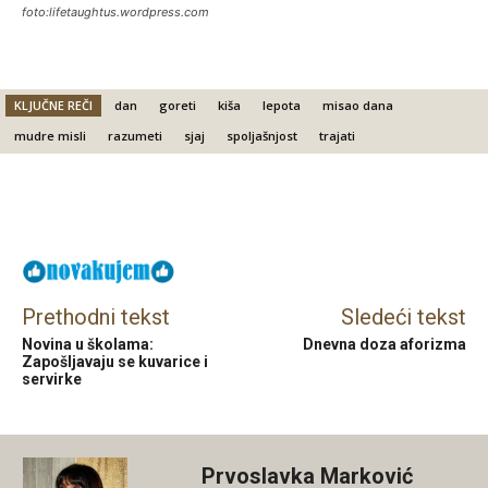
foto:lifetaughtus.wordpress.com
KLJUČNE REČI
dan
goreti
kiša
lepota
misao dana
mudre misli
razumeti
sjaj
spoljašnjost
trajati
Facebook
X
Email
Prethodni tekst
Sledeći tekst
Novina u školama:
Dnevna doza aforizma
Zapošljavaju se kuvarice i
servirke
Prvoslavka Marković