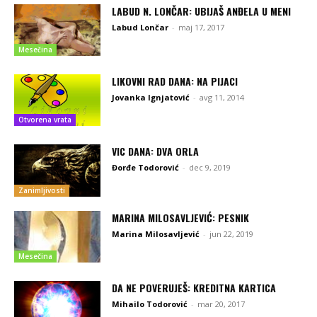
LABUD N. LONČAR: UBIJAŠ ANĐELA U MENI
Labud Lončar
-
maj 17, 2017
Mesečina
LIKOVNI RAD DANA: NA PIJACI
Jovanka Ignjatović
-
avg 11, 2014
Otvorena vrata
VIC DANA: DVA ORLA
Đorđe Todorović
-
dec 9, 2019
Zanimljivosti
MARINA MILOSAVLJEVIĆ: PESNIK
Marina Milosavljević
-
jun 22, 2019
Mesečina
DA NE POVERUJEŠ: KREDITNA KARTICA
Mihailo Todorović
-
mar 20, 2017