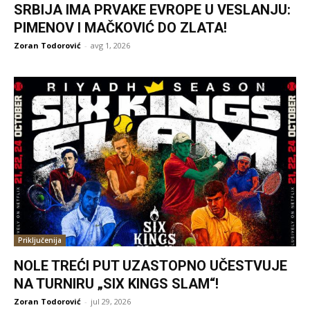
SRBIJA IMA PRVAKE EVROPE U VESLANJU:
PIMENOV I MAČKOVIĆ DO ZLATA!
Zoran Todorović
-
avg 1, 2026
Priključenija
NOLE TREĆI PUT UZASTOPNO UČESTVUJE
NA TURNIRU „SIX KINGS SLAM“!
Zoran Todorović
-
jul 29, 2026