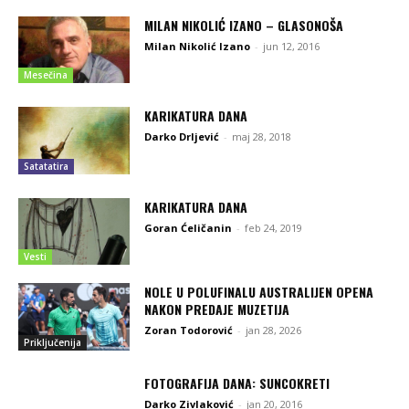
MILAN NIKOLIĆ IZANO – GLASONOŠA
Milan Nikolić Izano
-
jun 12, 2016
Mesečina
KARIKATURA DANA
Darko Drljević
-
maj 28, 2018
Satatatira
KARIKATURA DANA
Goran Ćeličanin
-
feb 24, 2019
Vesti
NOLE U POLUFINALU AUSTRALIJEN OPENA
NAKON PREDAJE MUZETIJA
Zoran Todorović
-
jan 28, 2026
Priključenija
FOTOGRAFIJA DANA: SUNCOKRETI
Darko Zivlaković
-
jan 20, 2016