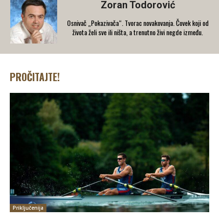
Zoran Todorović
Osnivač „Pokazivača“. Tvorac novakovanja. Čovek koji od
života želi sve ili ništa, a trenutno živi negde između.
PROČITAJTE!
Priključenija