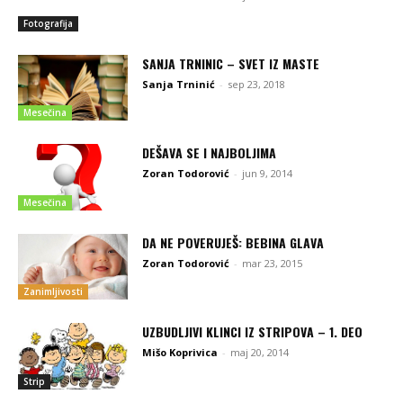
Fotografija
SANJA TRNINIC – SVET IZ MASTE
Sanja Trninić
-
sep 23, 2018
Mesečina
DEŠAVA SE I NAJBOLJIMA
Zoran Todorović
-
jun 9, 2014
Mesečina
DA NE POVERUJEŠ: BEBINA GLAVA
Zoran Todorović
-
mar 23, 2015
Zanimljivosti
UZBUDLJIVI KLINCI IZ STRIPOVA – 1. DEO
Mišo Koprivica
-
maj 20, 2014
Strip