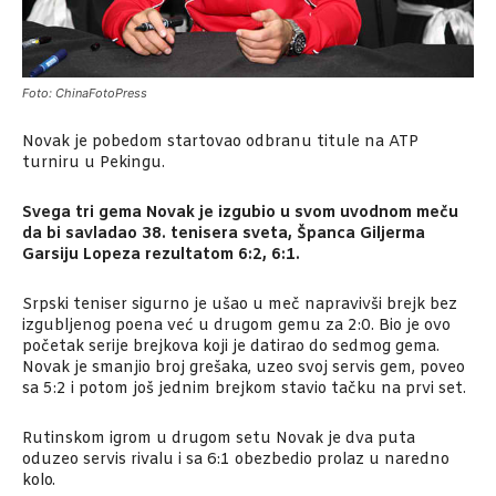
Foto: ChinaFotoPress
Novak je pobedom startovao odbranu titule na ATP
turniru u Pekingu.
Svega tri gema Novak je izgubio u svom uvodnom meču
da bi savladao 38. tenisera sveta, Španca Giljerma
Garsiju Lopeza rezultatom 6:2, 6:1.
Srpski teniser sigurno je ušao u meč napravivši brejk bez
izgubljenog poena već u drugom gemu za 2:0. Bio je ovo
početak serije brejkova koji je datirao do sedmog gema.
Novak je smanjio broj grešaka, uzeo svoj servis gem, poveo
sa 5:2 i potom još jednim brejkom stavio tačku na prvi set.
Rutinskom igrom u drugom setu Novak je dva puta
oduzeo servis rivalu i sa 6:1 obezbedio prolaz u naredno
kolo.