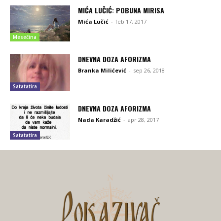
MIĆA LUČIĆ: POBUNA MIRISA
Mića Lučić
-
feb 17, 2017
Mesečina
DNEVNA DOZA AFORIZMA
Branka Milićević
-
sep 26, 2018
Satatatira
DNEVNA DOZA AFORIZMA
Nada Karadžić
-
apr 28, 2017
Satatatira