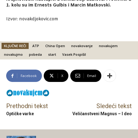
1. kolu su im Ernests Gulbis i Marcin Matkovski.
Izvor: novakdjokovic.com
KLJUČNE REČI
ATP
China Open
novakovanje
novakujem
novakujmo
pobeda
start
Vasek Pospišil
Facebook
X
Email
Prethodni tekst
Sledeći tekst
Optičke varke
Veličanstveni Magnus – I deo