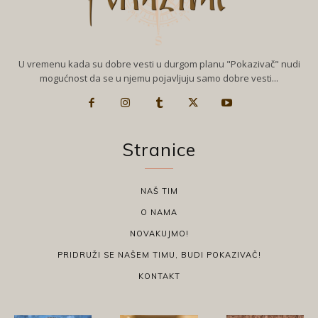
U vremenu kada su dobre vesti u durgom planu "Pokazivač" nudi
mogućnost da se u njemu pojavljuju samo dobre vesti...
Stranice
NAŠ TIM
O NAMA
NOVAKUJMO!
PRIDRUŽI SE NAŠEM TIMU, BUDI POKAZIVAČ!
KONTAKT