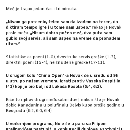
Meč je trajao jedan čas i tri minuta.
„Nisam ga potcenio, želeo sam da izađem na teren, da
diktiram tempo igre i u tome sam uspeo,“
rekao je Novak
posle meča.
„Nisam dobro počeo meč, dva puta sam
gubio svoj servis, ali sam uspeo na vreme da pronađem
ritam.“
Statistika: as poeni (1-0), dvostruke servis greške (1-3),
direktni poeni (15-4), neiznuđene greške (17-11).
U drugom kolu “China Open”-a Novak će u sredu od 9h
ujutru po našem vremenu igrati protiv Vaseka Pospišila
(41) koji je bio bolji od Lukaša Rosola (6:4, 6:3).
Biće to njihov drugi međusobni duel, nakon što je Novak
dobio Kanađanina u polufinalu Dejvis kupa prošle godine u
Beogradu (6:2, 6:0, 6:4).
U večernjem programu, Nole će u paru sa Filipom
Krajinovićem nastupiti u konkureciji dublova. Protivnici u