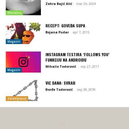
Zehra Bajić Alić
-
mar 26, 2024
Mesečina
RECEPT: GOVEĐA SUPA
Bojana Pudar
-
apr 7, 2015
Magazin
INSTAGRAM TESTIRA ‘FOLLOWS YOU’
FUNKCIJU NA ANDROIDU
Mihailo Todorović
-
sep 27, 2017
Magazin
VIC DANA: SVRAB
Đorđe Todorović
-
sep 28, 2018
Zanimljivosti