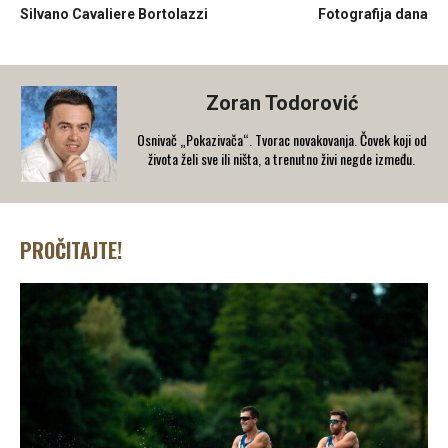
Silvano Cavaliere Bortolazzi
Fotografija dana
Zoran Todorović
Osnivač „Pokazivača“. Tvorac novakovanja. Čovek koji od
života želi sve ili ništa, a trenutno živi negde između.
PROČITAJTE!