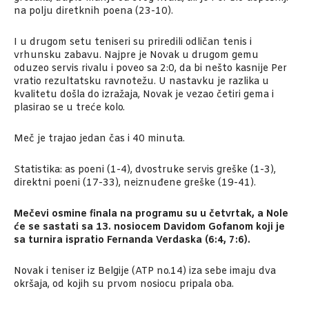
na polju diretknih poena (23-10).
I u drugom setu teniseri su priredili odličan tenis i
vrhunsku zabavu. Najpre je Novak u drugom gemu
oduzeo servis rivalu i poveo sa 2:0, da bi nešto kasnije Per
vratio rezultatsku ravnotežu. U nastavku je razlika u
kvalitetu došla do izražaja, Novak je vezao četiri gema i
plasirao se u treće kolo.
Meč je trajao jedan čas i 40 minuta.
Statistika: as poeni (1-4), dvostruke servis greške (1-3),
direktni poeni (17-33), neiznuđene greške (19-41).
Mečevi osmine finala na programu su u četvrtak, a Nole
će se sastati sa 13. nosiocem Davidom Gofanom koji je
sa turnira ispratio Fernanda Verdaska (6:4, 7:6).
Novak i teniser iz Belgije (ATP no.14) iza sebe imaju dva
okršaja, od kojih su prvom nosiocu pripala oba.