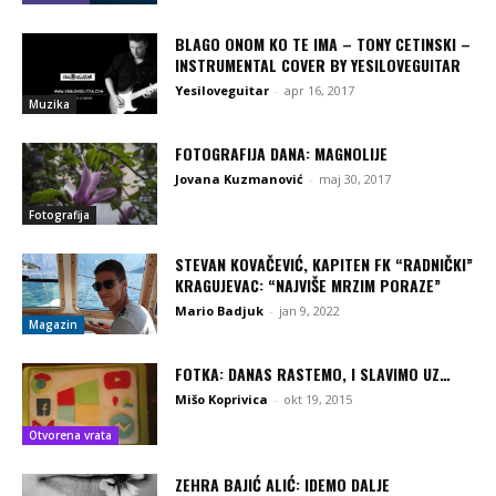
BLAGO ONOM KO TE IMA – TONY CETINSKI –
INSTRUMENTAL COVER BY YESILOVEGUITAR
Yesiloveguitar
-
apr 16, 2017
Muzika
FOTOGRAFIJA DANA: MAGNOLIJE
Jovana Kuzmanović
-
maj 30, 2017
Fotografija
STEVAN KOVAČEVIĆ, KAPITEN FK “RADNIČKI”
KRAGUJEVAC: “NAJVIŠE MRZIM PORAZE”
Mario Badjuk
-
jan 9, 2022
Magazin
FOTKA: DANAS RASTEMO, I SLAVIMO UZ…
Mišo Koprivica
-
okt 19, 2015
Otvorena vrata
ZEHRA BAJIĆ ALIĆ: IDEMO DALJE