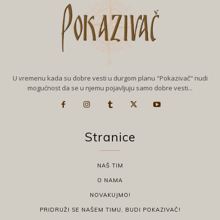
U vremenu kada su dobre vesti u durgom planu "Pokazivač" nudi
mogućnost da se u njemu pojavljuju samo dobre vesti...
Stranice
NAŠ TIM
O NAMA
NOVAKUJMO!
PRIDRUŽI SE NAŠEM TIMU, BUDI POKAZIVAČ!