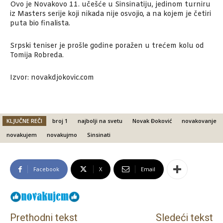
Ovo je Novakovo 11. učešće u Sinsinatiju, jedinom turniru
iz Masters serije koji nikada nije osvojio, a na kojem je četiri
puta bio finalista.
Srpski teniser je prošle godine poražen u trećem kolu od
Tomija Robreda.
Izvor: novakdjokovic.com
KLJUČNE REČI
broj 1
najbolji na svetu
Novak Đoković
novakovanje
novakujem
novakujmo
Sinsinati
Facebook
X
Email
Prethodni tekst
Sledeći tekst