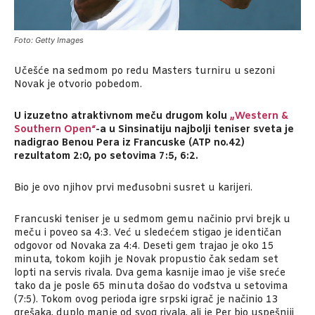
Foto: Getty Images
Učešće na sedmom po redu Masters turniru u sezoni
Novak je otvorio pobedom.
U izuzetno atraktivnom meču drugom kolu
„Western &
Southern Open“
-a u Sinsinatiju najbolji teniser sveta je
nadigrao Benou Pera iz Francuske (ATP no.42)
rezultatom 2:0, po setovima 7:5, 6:2.
Bio je ovo njihov prvi međusobni susret u karijeri.
Francuski teniser je u sedmom gemu načinio prvi brejk u
meču i poveo sa 4:3. Već u sledećem stigao je identičan
odgovor od Novaka za 4:4. Deseti gem trajao je oko 15
minuta, tokom kojih je Novak propustio čak sedam set
lopti na servis rivala. Dva gema kasnije imao je više sreće
tako da je posle 65 minuta došao do vođstva u setovima
(7:5). Tokom ovog perioda igre srpski igrač je načinio 13
grešaka, duplo manje od svog rivala, ali je Per bio uspešniji