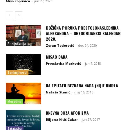
Mišo Koprivica
-
jun 27, 2026
BOŽIĆNA PORUKA PRESTOLONASLEDNIKA
ALEKSANDRA – GREGORIJANSKI KALENDAR
2020.
Priključenija
Zoran Todorović
-
dec 24, 2020
MISAO DANA
Prvoslavka Marković
-
jan 7, 2018
Zanimljivosti
NA EPITAFU BEZNAĐA NADA (NI)JE UMRLA
Nataša Stanić
-
maj 16, 2016
Mesečina
DNEVNA DOZA AFORIZMA
Biljana Kitić Čakar
-
jun 27, 2017
Satatatira