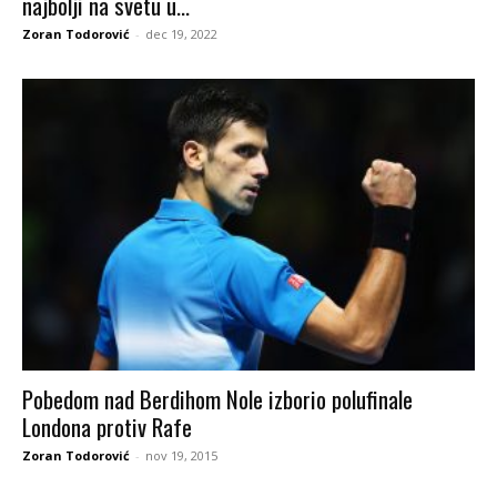
najbolji na svetu u...
Zoran Todorović
-
dec 19, 2022
Pobedom nad Berdihom Nole izborio polufinale
Londona protiv Rafe
Zoran Todorović
-
nov 19, 2015