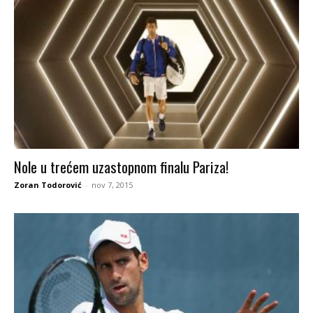
Nole u trećem uzastopnom finalu Pariza!
Zoran Todorović
-
nov 7, 2015