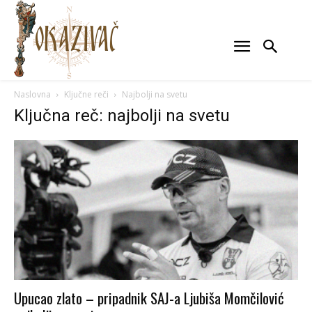
Naslovna
Ključne reči
Najbolji na svetu
Ključna reč: najbolji na svetu
Upucao zlato – pripadnik SAJ-a Ljubiša Momčilović