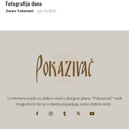
Fotografija dana
Zoran Todorović
-
jun 15, 2015
U vremenu kada su dobre vesti u durgom planu "Pokazivač" nudi
mogućnost da se u njemu pojavljuju samo dobre vesti...