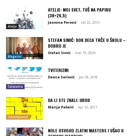
ATELJE: MOJ SVET, TUŠ NA PAPIRU
(38×26,5)
Jasmina Perović
-
okt 22, 2015
Atelje
STEFAN SIMIĆ: DOK DECA TRČE U ŠKOLU –
DOBRO JE
Stefan Simić
-
mar 19, 2024
Magazin
TVITERIZMI
Deana Sailović
-
jan 18, 2018
Satatatira
DA LI STE ZNALI: UBOD
Marija Pašalić
-
apr 12, 2017
Zanimljivosti
NOLE OSVOJIO ZLATNI MASTERS I UŠAO U