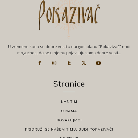
U vremenu kada su dobre vesti u durgom planu "Pokazivač" nudi
mogućnost da se u njemu pojavljuju samo dobre vesti...
Stranice
NAŠ TIM
O NAMA
NOVAKUJMO!
PRIDRUŽI SE NAŠEM TIMU, BUDI POKAZIVAČ!