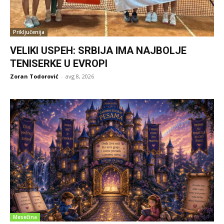
Priključenija
VELIKI USPEH: SRBIJA IMA NAJBOLJE
TENISERKE U EVROPI
Zoran Todorović
-
avg 8, 2026
Mesečina