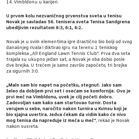
14. Vimbldonu u karijeri.
U prvom kolu nezvaničnog prvenstva sveta u tenisu
Novak je savladao 56. tenisera sveta Tenisa Sandgrena
ubedljivim rezultatom 6:3, 6:1, 6:2.
Novak je u svim elementima igre drastično bio bolji od svog
današnjeg rivala i diktirao igru na terenu 1 teniskog
kompleksa „All England Lawn Tennis Club“. Prva dva seta
trajala su ukupno jedan sat, a Novak je oba dobio posle
dve brejka. U trećem je samo završio započeto, tri brejka
za sigurnih 3:0.
„Malo sam bio napet na početku, stegnut. Jako sam
želeo da dobijem prvi set i osećam se komfornije. Ovo je
prvi meč na Vimbldonu, uvek je cilj početi dobro.
Zadovoljan sam kako sam startovao turnir. Dosta
verujem u sebe, naročito nakon turnira u Kvinsu koji je
bio sjajna uvertira. Jedva čekam da vidim kako će nivo
mog tenisa da napreduje iz meča u meč“
, rekao je Novak
nakon susreta.