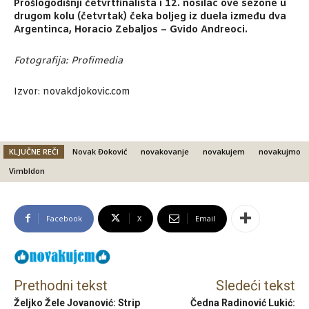
Prošlogodišnji četvrtfinalista i 12. nosilac ove sezone u
drugom kolu (četvrtak) čeka boljeg iz duela između dva
Argentinca, Horacio Zebaljos – Gvido Andreoci.
Fotografija: Profimedia
Izvor: novakdjokovic.com
KLJUČNE REČI
Novak Đoković
novakovanje
novakujem
novakujmo
Vimbldon
Facebook
X
Email
Prethodni tekst
Sledeći tekst
Željko Žele Jovanović: Strip
Čedna Radinović Lukić: