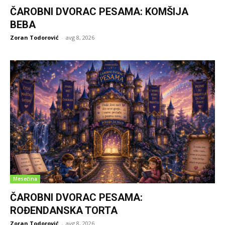
ČAROBNI DVORAC PESAMA: KOMŠIJA
BEBA
Zoran Todorović
-
avg 8, 2026
Mesečina
ČAROBNI DVORAC PESAMA:
ROĐENDANSKA TORTA
Zoran Todorović
-
avg 8, 2026