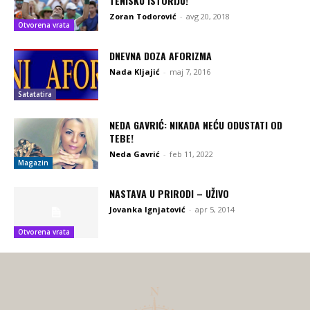
TENISKU ISTORIJU!
Zoran Todorović
-
avg 20, 2018
Otvorena vrata
DNEVNA DOZA AFORIZMA
Nada Kljajić
-
maj 7, 2016
Satatatira
NEDA GAVRIĆ: NIKADA NEĆU ODUSTATI OD
TEBE!
Neda Gavrić
-
feb 11, 2022
Magazin
NASTAVA U PRIRODI – UŽIVO
Jovanka Ignjatović
-
apr 5, 2014
Otvorena vrata