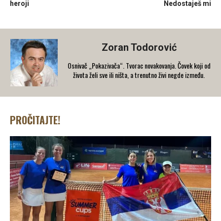
heroji
Nedostaješ mi
Zoran Todorović
Osnivač „Pokazivača“. Tvorac novakovanja. Čovek koji od
života želi sve ili ništa, a trenutno živi negde između.
PROČITAJTE!