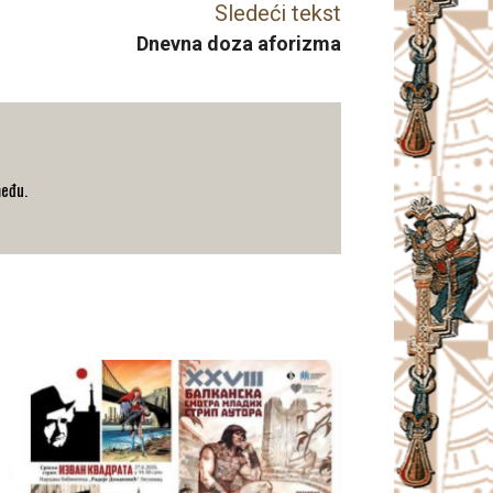
Sledeći tekst
Dnevna doza aforizma
među.