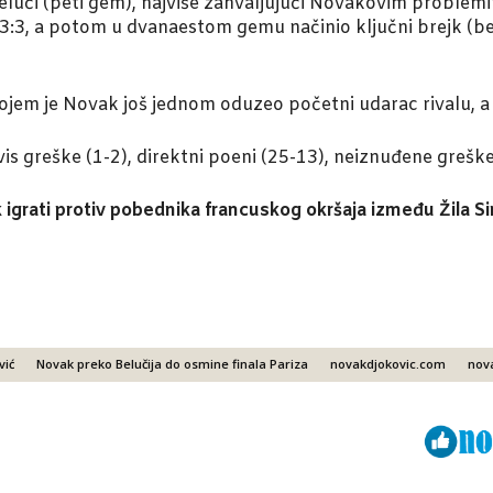
 Beluči (peti gem), najviše zahvaljujući Novakovim problem
 3:3, a potom u dvanaestom gemu načinio ključni brejk (b
jem je Novak još jednom oduzeo početni udarac rivalu, a 
rvis greške (1-2), direktni poeni (25-13), neiznuđene greške
k igrati protiv pobednika francuskog okršaja između Žila S
vić
Novak preko Belučija do osmine finala Pariza
novakdjokovic.com
nov
Viber
ReddIt