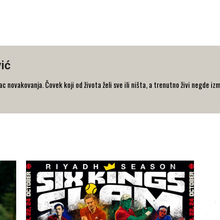
ić
 novakovanja. Čovek koji od života želi sve ili ništa, a trenutno živi negde iz