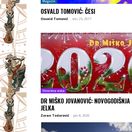
Magazin
OSVALD TOMOVIĆ: ČESI
Osvald Tomović
-
dec 25, 2017
Otvorena vrata
DR MIŠKO JOVANOVIĆ: NOVOGODIŠNJA
JELKA
Zoran Todorović
-
jan 8, 2020