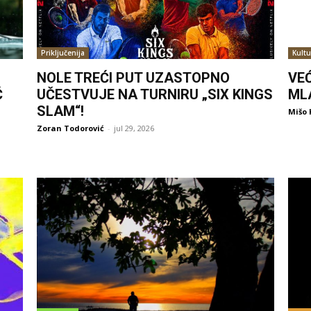
Priključenija
Kultu
NOLE TREĆI PUT UZASTOPNO
VE
Ć
UČESTVUJE NA TURNIRU „SIX KINGS
ML
SLAM“!
Mišo 
Zoran Todorović
-
jul 29, 2026