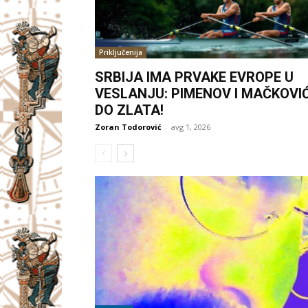
Priključenija
SRBIJA IMA PRVAKE EVROPE U
VESLANJU: PIMENOV I MAČKOVI
DO ZLATA!
Zoran Todorović
-
avg 1, 2026