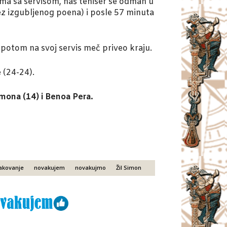
ima sa servisom, naš teniser se odmah u
ez izgubljenog poena) i posle 57 minuta
potom na svoj servis meč priveo kraju.
 (24-24).
imona (14) i Benoa Pera.
akovanje
novakujem
novakujmo
Žil Simon