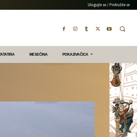
Ulogujte se / Pridružite se
TATATIRA
MESEČINA
POKAZIVAČICA