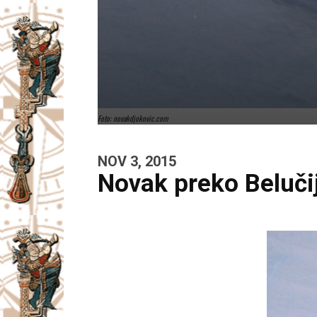
Foto: novakdjokovic.com
NOV 3, 2015
Novak preko Belučij