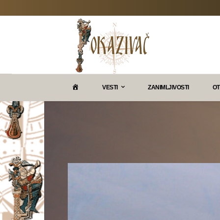
P
VESTI
ZANIMLJIVOSTI
OT
O
K
A
Z