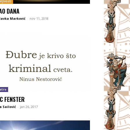
ljivosti
AO DANA
lavka Marković
-
nov 11, 2018
atira
IC FENSTER
 Sailović
-
jan 26, 2017