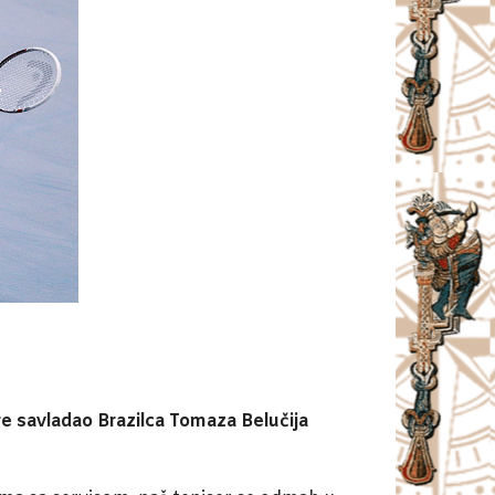
gre savladao Brazilca Tomaza Belučija