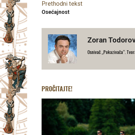
Prethodni tekst
Osećajnost
Zoran Todorov
Osnivač „Pokazivača“. Tvorac
PROČITAJTE!