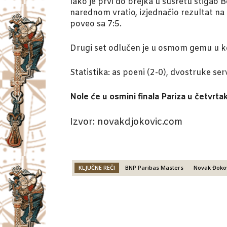
Iako je prvi do brejka u susretu stigao
narednom vratio, izjednačio rezultat na
poveo sa 7:5.
Drugi set odlučen je u osmom gemu u ko
Statistika: as poeni (2-0), dvostruke se
Nole će u osmini finala Pariza u četvrta
Izvor: novakdjokovic.com
KLJUČNE REČI
BNP Paribas Masters
Novak Đoko
Facebook
X
Email