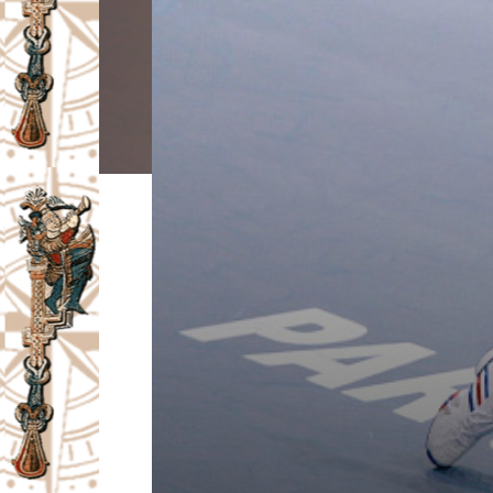
I
V
A
Č