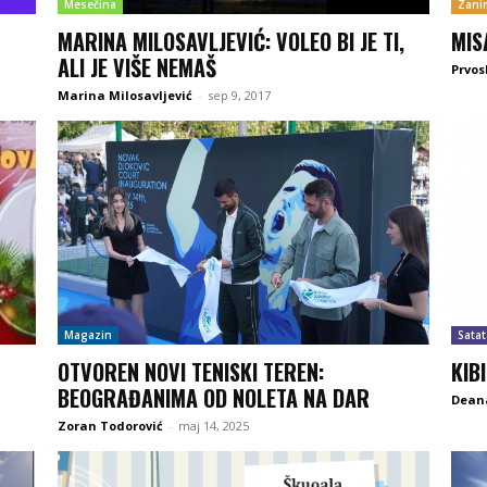
Mesečina
Zanim
MARINA MILOSAVLJEVIĆ: VOLEO BI JE TI,
MIS
ALI JE VIŠE NEMAŠ
Prvos
Marina Milosavljević
-
sep 9, 2017
Magazin
Satat
OTVOREN NOVI TENISKI TEREN:
KIB
BEOGRAĐANIMA OD NOLETA NA DAR
Deana
Zoran Todorović
-
maj 14, 2025