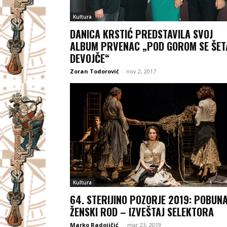
Kultura
DANICA KRSTIĆ PREDSTAVILA SVOJ
ALBUM PRVENAC „POD GOROM SE ŠET
DEVOJČE“
Zoran Todorović
-
nov 2, 2017
Kultura
64. STERIJINO POZORJE 2019: POBUN
ŽENSKI ROD – IZVEŠTAJ SELEKTORA
Marko Radojičić
-
mar 23, 2019