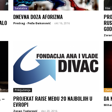
Satatatira
Film
DNEVNA DOZA AFORIZMA
PRO
ALO
RUS
Predrag - Peđa Đakonović
-
okt 16, 2016
GOD
Zoran
Priključenija
Zanim
A –
PROJEKAT RAISE MEĐU 20 NAJBOLJIH U
DA 
EVROPI
Mihai
Zoran Todorović
-
dec 20, 2016