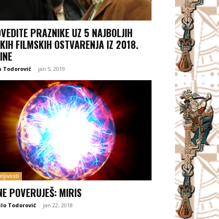
VEDITE PRAZNIKE UZ 5 NAJBOLJIH
KIH FILMSKIH OSTVARENJA IZ 2018.
INE
 Todorović
-
jan 5, 2019
ljivosti
NE POVERUJEŠ: MIRIS
lo Todorović
-
jan 22, 2018