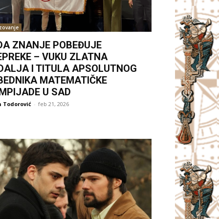
zovanje
DA ZNANJE POBEĐUJE
EPREKE – VUKU ZLATNA
DALJA I TITULA APSOLUTNOG
BEDNIKA MATEMATIČKE
IMPIJADE U SAD
 Todorović
-
feb 21, 2026