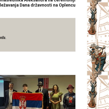
ležavanja Dana državnosti na Oplencu
među.