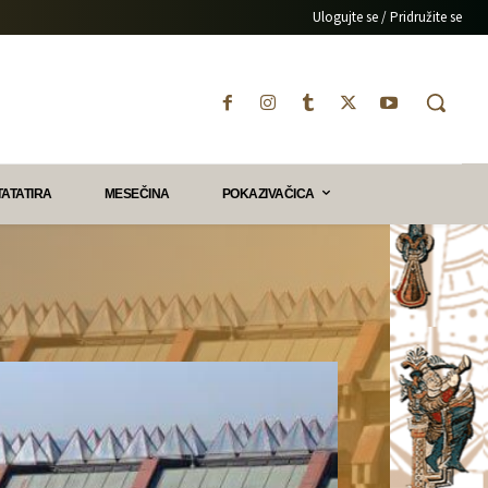
Ulogujte se / Pridružite se
TATATIRA
MESEČINA
POKAZIVAČICA