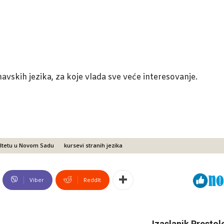
vskih jezika, za koje vlada sve veće interesovanje.
ultetu u Novom Sadu
kursevi stranih jezika
Viber
ReddIt
Izaslanik Presto