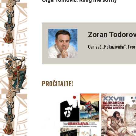
Zoran Todorov
Osnivač „Pokazivača“. Tvorac
PROČITAJTE!