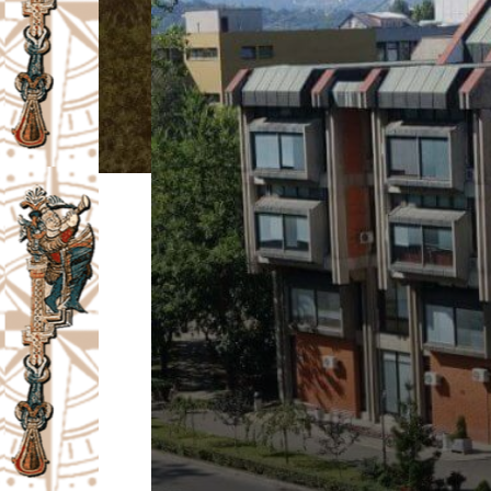
I
V
A
Č