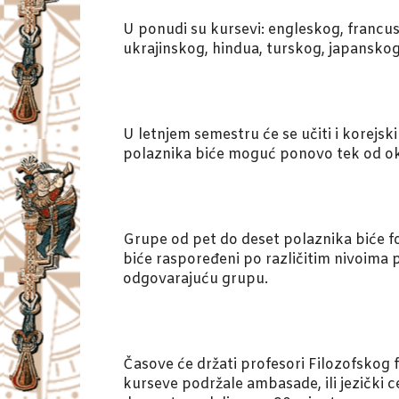
U ponudi su kursevi: engleskog, francu
ukrajinskog, hindua, turskog, japanskog,
U letnjem semestru će se učiti i korejsk
polaznika biće moguć ponovo tek od o
Grupe od pet do deset polaznika biće fo
biće raspoređeni po različitim nivoima p
odgovarajuću grupu.
Časove će držati profesori Filozofskog 
kurseve podržale ambasade, ili jezički 