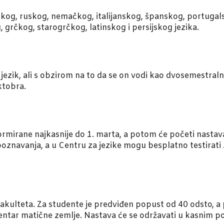
skog, ruskog, nemačkog, italijanskog, španskog, portuga
 grčkog, starogrčkog, latinskog i persijskog jezika.
i jezik, ali s obzirom na to da se on vodi kao dvosemestral
ktobra.
rmirane najkasnije do 1. marta, a potom će početi nastava 
oznavanja, a u Centru za jezike mogu besplatno testirati z
fakulteta. Za studente je predviđen popust od 40 odsto, 
centar matične zemlje. Nastava će se održavati u kasnim p