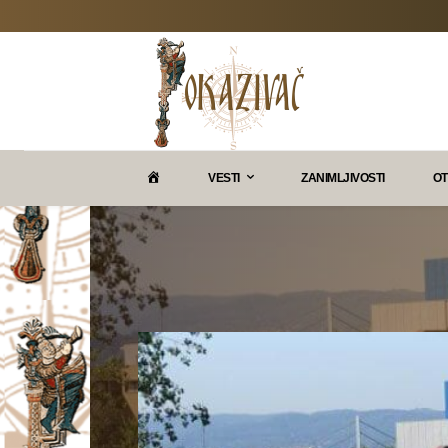
P
VESTI
ZANIMLJIVOSTI
OT
O
K
A
Z