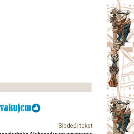
Sledeći tekst
lonaslednika Aleksandra na ceremoniji