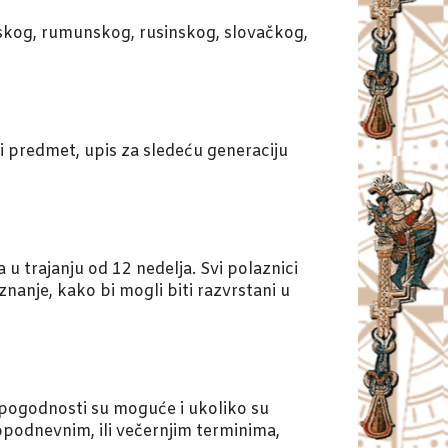
lskog, rumunskog, rusinskog, slovačkog,
ni predmet, upis za sledeću generaciju
u trajanju od 12 nedelja. Svi polaznici
nanje, kako bi mogli biti razvrstani u
a pogodnosti su moguće i ukoliko su
opodnevnim, ili večernjim terminima,