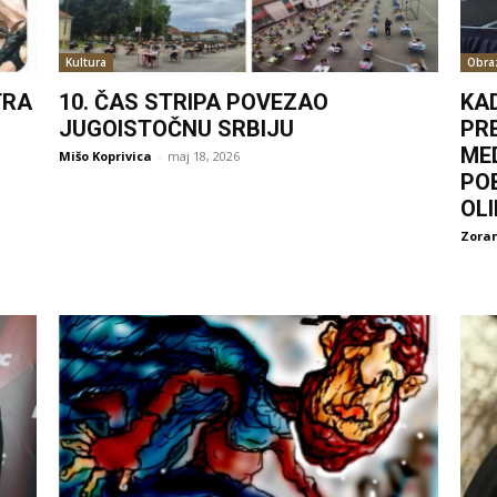
Kultura
Obra
TRA
10. ČAS STRIPA POVEZAO
KA
JUGOISTOČNU SRBIJU
PR
ME
Mišo Koprivica
-
maj 18, 2026
PO
OL
Zoran