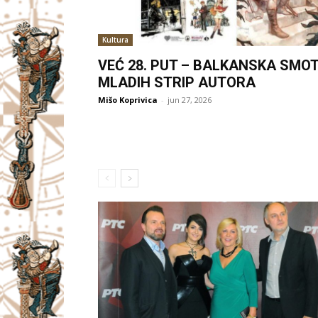
Kultura
VEĆ 28. PUT – BALKANSKA SMO
MLADIH STRIP AUTORA
Mišo Koprivica
-
jun 27, 2026