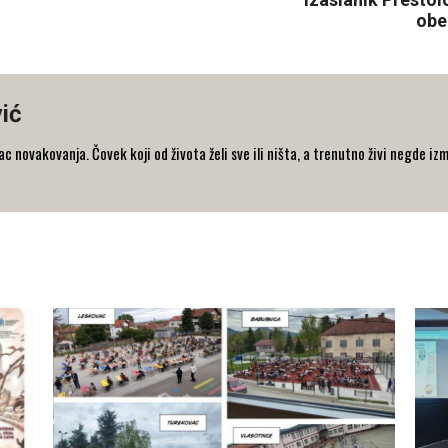
obe
ić
 novakovanja. Čovek koji od života želi sve ili ništa, a trenutno živi negde iz