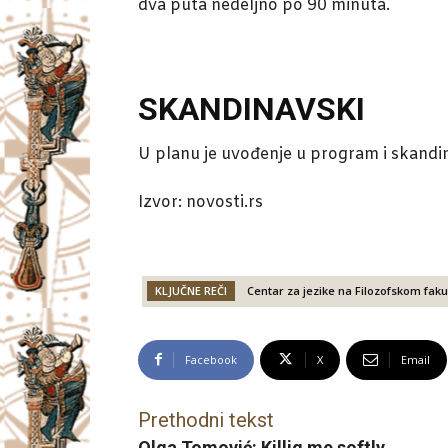
dva puta nedeljno po 90 minuta.
SKANDINAVSKI
U planu je uvođenje u program i skandina
Izvor: novosti.rs
KLJUČNE REČI
Centar za jezike na Filozofskom fak
Facebook
X
Email
Prethodni tekst
Olga Tomović: Killig me softly