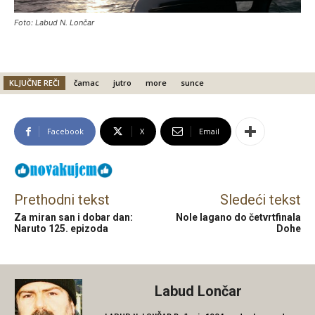
Foto: Labud N. Lončar
KLJUČNE REČI
čamac
jutro
more
sunce
Facebook
X
Email
Prethodni tekst
Sledeći tekst
Za miran san i dobar dan:
Nole lagano do četvrtfinala
Naruto 125. epizoda
Dohe
Labud Lončar