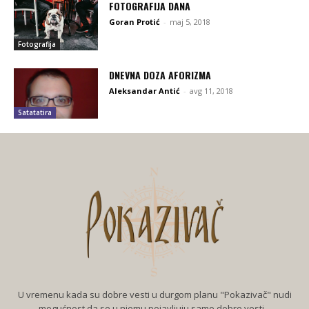
FOTOGRAFIJA DANA
Goran Protić
-
maj 5, 2018
Fotografija
DNEVNA DOZA AFORIZMA
Aleksandar Antić
-
avg 11, 2018
Satatatira
U vremenu kada su dobre vesti u durgom planu "Pokazivač" nudi
mogućnost da se u njemu pojavljuju samo dobre vesti...