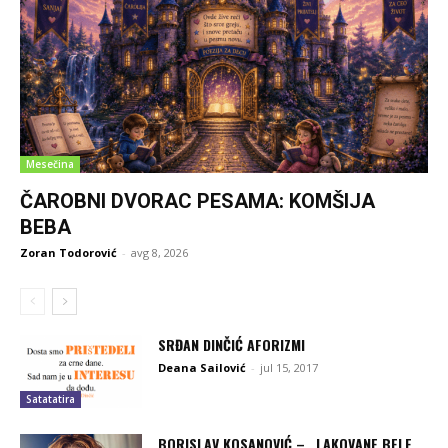
Mesečina
ČAROBNI DVORAC PESAMA: KOMŠIJA
BEBA
Zoran Todorović
-
avg 8, 2026
SRĐAN DINČIĆ AFORIZMI
Deana Sailović
-
jul 15, 2017
Satatatira
BORISLAV KOSANOVIĆ – „LAKOVANE BELE