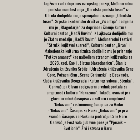
književni rad i doprinos evropskoj poeziji, Međunarodna
poetska manifestacija „Ohridski poetski biser“ iz
Ohrida dodijelila mu je specijalno priznanje „Ohridski
biser“. Srpsko akademsko društvo „Vizantija“ dodijelila
mu je „Blagodarje“ za doprinos i širenje kulture.
Kulturni centar „Hadži Ruvim“ iz Lajkovca dodijelilo mu
je Zlatnu medalju „Hadži Ruvim“. Međunarodni festival
“Struški književni susreti”, Kulturni centar „Bran“ i
Makedonska kulturna riznica dodijelilo mu je priznanje
“Petkov amanet” kao najboljem stranom književniku za
2023. god. Kao i „Zlatnu blagodarnicu“. Član je
Udruženja književnika Srbije i Udruženja književnika Crne
Gore. Počasni član „Scene Crnjanski“ iz Beograda,
Kluba književnika Beograda i Kulturnog salona „Stenka“.
Osnivač je i Glavni i odgovorni urednik portala za
umjetnost i kulturu “Nekazano”. Takođe, osnivač je i
glavni urednik časopisa za kulturu i umjetnost
”Nekazano” i istoimenog časopisa za Haiku
-”Nekazano”. Časopis za Haiku „Nekazano“ je prvi
zvanični časopis za Haiku na području Crne Gore.
Osnivač je Festivala ljubavne poezije “Pjesnik –
Svetionik”. Živi i stvara u Baru.