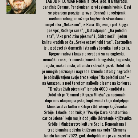
LABUD N. LONČAR Rođen je 1964. god. u Ivangradu,
današnje Berane. Penzionisani profesionalni vojnik. Bavi
se pisanjem poezije i proze. Osnivač i predsjenik
međunarodnog udruženja književnih stvaralaca i
umjetnika „Nekazano“, iz Bara. Objavio je pet knjiga
poezije:„Rođenje suze“, „Ostavljanja“. „Na poleđini
sna“, “Ako prećutim pjesmu” i „Sidro noći“ I jednu
knjigu kratkih priča „Svako ostavi neki trag“. Zastupljen
je u pedesetak domaćih i stranih zbornika i antologija.
Njegovi radovi i knjige prevedeni su na engleski,
nemački, ruski, francuski, kineski, bengalski, bugarski,
poljski, makedonski, albanski i slovački jezik. Dobitinik
je mnogih priznanja i nagrada. Između ostalog nagrađen
je objavljivanjem svoje treće knige “Na poleđini sna” –
na Amazonu a pod teretom najbolje pjesme na konkursu
“Društva živih pjesnika” između 4000 kandidata.
Dobitnik je "Gramate Knjaza Miloša" za nacionalni
doprinos ukupnoj srpskoj književnosti koju dodjeljuje
Ministarstvo kulture Srbije i Udruženje književnika
Srbije. Takođe, dobitnik je "Povelje Cara Konstantina i
carice Jelene“ koju mu je dodijelilo Udruženje književnika
Srbije i Ministarstvo kulture Srbije. Renomirana i
tradicionalna poljska književna nagrada “Klemens
Janicki Ianicus” 2022. god. dodijelila mu je za izuzetan