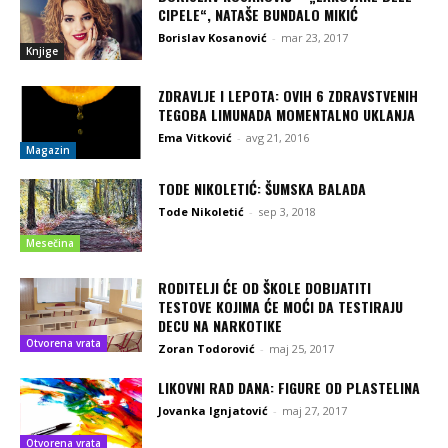
CIPELE“, NATAŠE BUNDALO MIKIĆ
Borislav Kosanović
-
mar 23, 2017
Knjige
ZDRAVLJE I LEPOTA: OVIH 6 ZDRAVSTVENIH
TEGOBA LIMUNADA MOMENTALNO UKLANJA
Ema Vitković
-
avg 21, 2016
Magazin
TODE NIKOLETIĆ: ŠUMSKA BALADA
Tode Nikoletić
-
sep 3, 2018
Mesečina
RODITELJI ĆE OD ŠKOLE DOBIJATITI
TESTOVE KOJIMA ĆE MOĆI DA TESTIRAJU
DECU NA NARKOTIKE
Otvorena vrata
Zoran Todorović
-
maj 25, 2017
LIKOVNI RAD DANA: FIGURE OD PLASTELINA
Jovanka Ignjatović
-
maj 27, 2017
Otvorena vrata