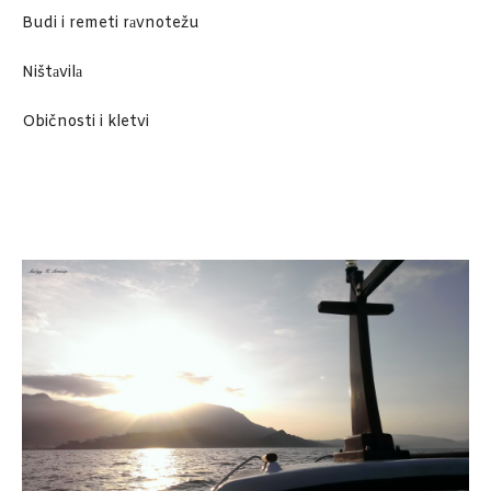
Budi i remeti rаvnotežu
Ništаvilа
Običnosti i kletvi