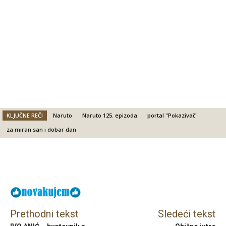
KLJUČNE REČI
Naruto
Naruto 125. epizoda
portal "Pokazivač"
za miran san i dobar dan
Facebook
X
Email
Prethodni tekst
Sledeći tekst