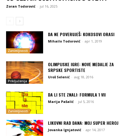
Zoran Todorović
-
jul 16, 2025
DA NE POVERUJEŠ: KOKOSOVI ORASI
Mihailo Todorović
-
apr 1, 2019
Zanimljivosti
OLIMPIJSKE IGRE: NOVE MEDALJE ZA
SRPSKE SPORTISTE
Uroš Selenić
-
avg 18, 2016
Priključenija
DA LI STE ZNALI: FORMULA 1 VII
Marija Pašalić
-
jul 5, 2016
Zanimljivosti
LIKOVNI RAD DANA: MOJ SUPER HEROJ
Jovanka Ignjatović
-
apr 14, 2017