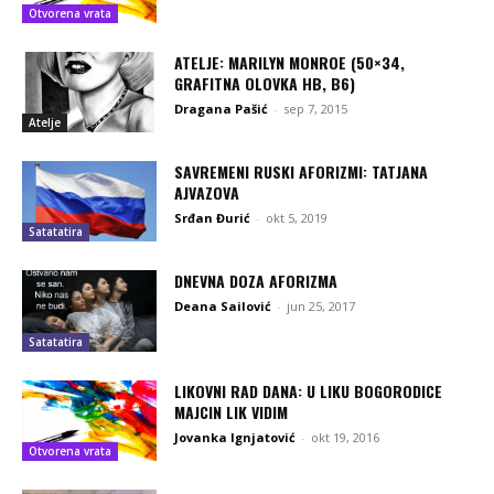
Otvorena vrata
ATELJE: MARILYN MONROE (50×34,
GRAFITNA OLOVKA HB, B6)
Dragana Pašić
-
sep 7, 2015
Atelje
SAVREMENI RUSKI AFORIZMI: TATJANA
AJVAZOVA
Srđan Đurić
-
okt 5, 2019
Satatatira
DNEVNA DOZA AFORIZMA
Deana Sailović
-
jun 25, 2017
Satatatira
LIKOVNI RAD DANA: U LIKU BOGORODICE
MAJCIN LIK VIDIM
Jovanka Ignjatović
-
okt 19, 2016
Otvorena vrata