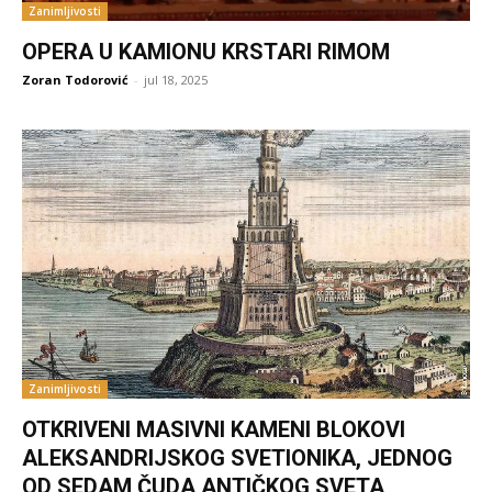
Zanimljivosti
OPERA U KAMIONU KRSTARI RIMOM
Zoran Todorović
-
jul 18, 2025
Zanimljivosti
OTKRIVENI MASIVNI KAMENI BLOKOVI
ALEKSANDRIJSKOG SVETIONIKA, JEDNOG
OD SEDAM ČUDA ANTIČKOG SVETA