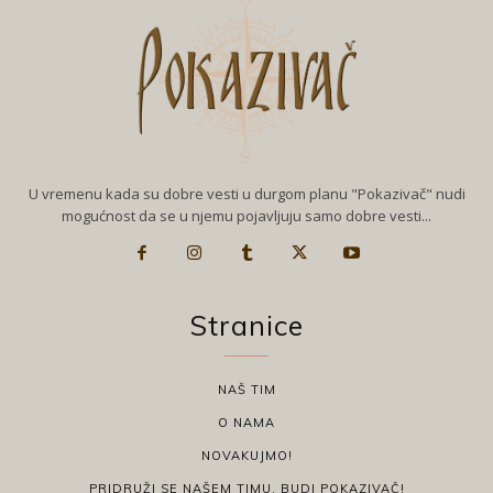
U vremenu kada su dobre vesti u durgom planu "Pokazivač" nudi
mogućnost da se u njemu pojavljuju samo dobre vesti...
Stranice
NAŠ TIM
O NAMA
NOVAKUJMO!
PRIDRUŽI SE NAŠEM TIMU, BUDI POKAZIVAČ!