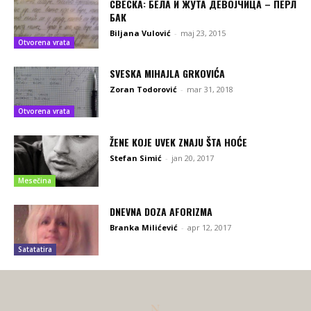
СВЕСКА: БЕЛА И ЖУТА ДЕВОЈЧИЦА – ПЕРЛ
БАК
Biljana Vulović
-
maj 23, 2015
Otvorena vrata
SVESKA MIHAJLA GRKOVIĆA
Zoran Todorović
-
mar 31, 2018
Otvorena vrata
ŽENE KOJE UVEK ZNAJU ŠTA HOĆE
Stefan Simić
-
jan 20, 2017
Mesečina
DNEVNA DOZA AFORIZMA
Branka Milićević
-
apr 12, 2017
Satatatira