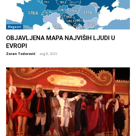
Magazin
OBJAVLJENA MAPA NAJVIŠIH LJUDI U
EVROPI
Zoran Todorović
-
avg 8, 2025