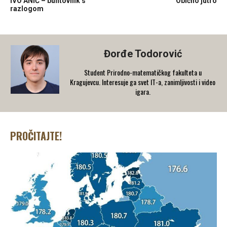
IVO ANIĆ – buntovnik s
Obično jutro
razlogom
Đorđe Todorović
Student Prirodno-matematičkog fakulteta u
Kragujevcu. Interesuje ga svet IT-a, zanimljivosti i video
igara.
PROČITAJTE!